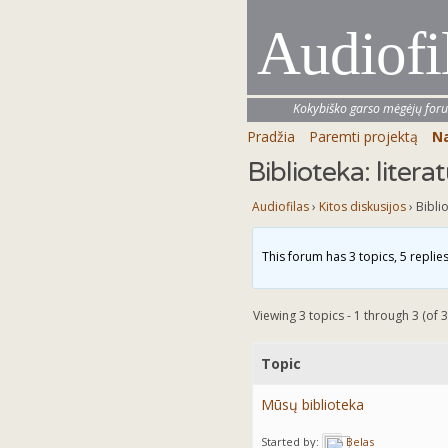
Audiofi
Kokybiško garso mėgėjų for
Pradžia
Paremti projektą
Na
Biblioteka: liter
Audiofilas
›
Kitos diskusijos
›
Bibli
This forum has 3 topics, 5 repli
Viewing 3 topics - 1 through 3 (of 3
Topic
Mūsų biblioteka
Started by:
Belas