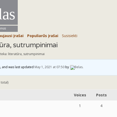
las
umas
ujausi įrašai
Populiarūs įrašai
Susisiekti
atūra, sutrumpinimai
oteka: literatūra, sutrumpinimai
es, and was last updated
May 1, 2021 at 07:50
by
Belas
.
 total)
Voices
Posts
1
4