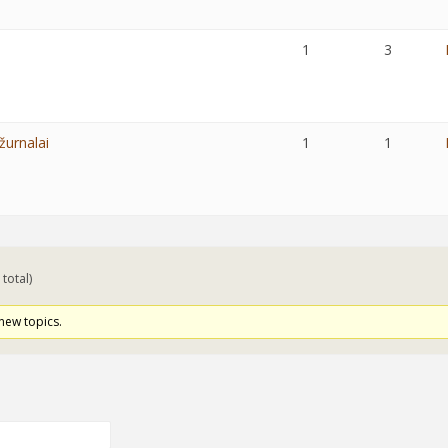
i
1
3
 žurnalai
1
1
 total)
new topics.