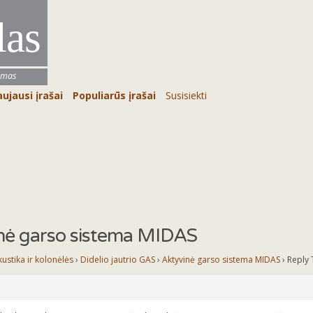
las
umas
ujausi įrašai
Populiarūs įrašai
Susisiekti
inė garso sistema MIDAS
kustika ir kolonėlės
›
Didelio jautrio GAS
›
Aktyvinė garso sistema MIDAS
›
Reply 