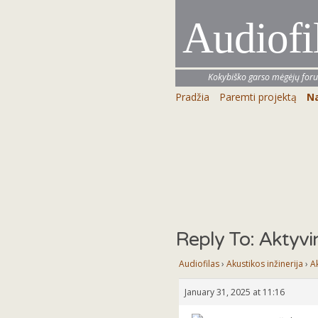
Audiofi
Kokybiško garso mėgėjų for
Pradžia
Paremti projektą
Na
Reply To: Aktyv
Audiofilas
›
Akustikos inžinerija
›
A
January 31, 2025 at 11:16