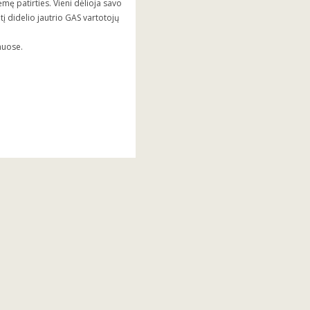
mę patirties. Vieni dėlioja savo
į didelio jautrio GAS vartotojų
muose.