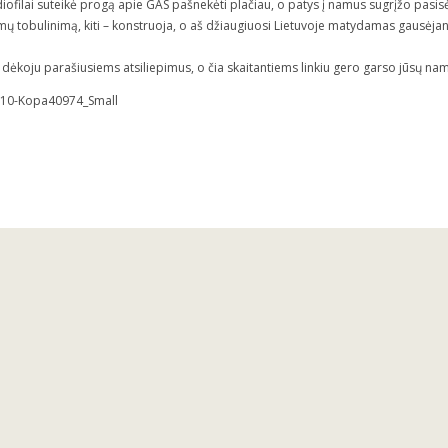
udiofilai suteikė progą apie GAS pašnekėti plačiau, o patys į namus sugrįžo pasisė
mų tobulinimą, kiti – konstruoja, o aš džiaugiuosi Lietuvoje matydamas gausėjant
 dėkoju parašiusiems atsiliepimus, o čia skaitantiems linkiu gero garso jūsų na