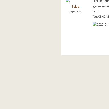
Bičiuliai-a
garso siste
Belas
būrį.
Keymaster
Nuoširdžiai