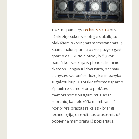
1979 m. pamatęs
Technics SB-10
buvau
užsikrėtęs sukonstruoti garsiakalbį su
plokščiomis korinėmis membranomis. Iš
Kauno malūnsparnių bazės pavyko gauti
sparno dalį, kurioje buvo į bičių korį
panaši konstrukcija iš plonos aliuminio
skardos. Lengva ir labai tvirta, bet naivi
jaunystės svajonė sudužo, kai nepavyko
sugalvoti kaip iš aptakios formos sparno
išpjauti reikiamo storio plokštes
membranoms pasigaminti. Dabar
suprantu, kad plokščia membrana iš
“korio” yra prastas reikalas – brangi
technologija, o rezultatas prastesnis už
popierinę membraną iš popieriaus.