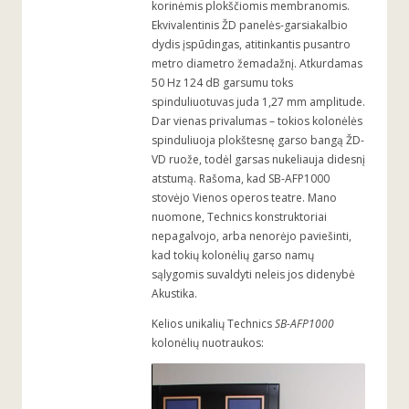
korinėmis plokščiomis membranomis.
Ekvivalentinis ŽD panelės-garsiakalbio
dydis įspūdingas, atitinkantis pusantro
metro diametro žemadažnį. Atkurdamas
50 Hz 124 dB garsumu toks
spinduliuotuvas juda 1,27 mm amplitude.
Dar vienas privalumas – tokios kolonėlės
spinduliuoja plokštesnę garso bangą ŽD-
VD ruože, todėl garsas nukeliauja didesnį
atstumą. Rašoma, kad SB-AFP1000
stovėjo Vienos operos teatre. Mano
nuomone, Technics konstruktoriai
nepagalvojo, arba nenorėjo paviešinti,
kad tokių kolonėlių garso namų
sąlygomis suvaldyti neleis jos didenybė
Akustika.
Kelios unikalių Technics
SB-AFP1000
kolonėlių nuotraukos: