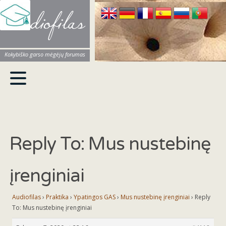
Audiofilas
Kokybiško garso mėgėjų forumas
Reply To: Mus nustebinę
įrenginiai
Audiofilas
›
Praktika
›
Ypatingos GAS
›
Mus nustebinę įrenginiai
›
Reply
To: Mus nustebinę įrenginiai