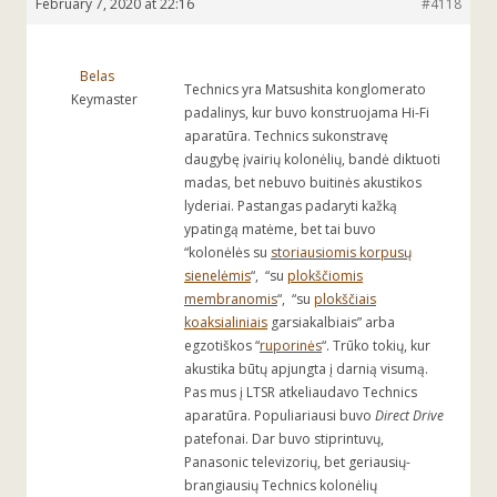
February 7, 2020 at 22:16
#4118
Belas
Technics yra Matsushita konglomerato
Keymaster
padalinys, kur buvo konstruojama Hi-Fi
aparatūra. Technics sukonstravę
daugybę įvairių kolonėlių, bandė diktuoti
madas, bet nebuvo buitinės akustikos
lyderiai. Pastangas padaryti kažką
ypatingą matėme, bet tai buvo
“kolonėlės su
storiausiomis korpusų
sienelėmis
“, “su
plokščiomis
membranomis
“, “su
plokščiais
koaksialiniais
garsiakalbiais” arba
egzotiškos “
ruporinės
“. Trūko tokių, kur
akustika būtų apjungta į darnią visumą.
Pas mus į LTSR atkeliaudavo Technics
aparatūra. Populiariausi buvo
Direct Drive
patefonai. Dar buvo stiprintuvų,
Panasonic televizorių, bet geriausių-
brangiausių Technics kolonėlių