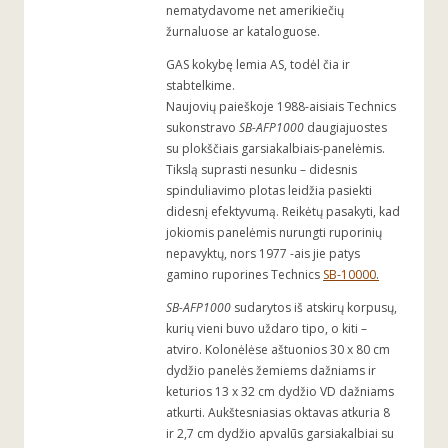
nematydavome net amerikiečių
žurnaluose ar kataloguose.
GAS kokybę lemia AS, todėl čia ir
stabtelkime.
Naujovių paieškoje 1988-aisiais Technics
sukonstravo
SB-AFP1000
daugiajuostes
su plokščiais garsiakalbiais-panelėmis.
Tikslą suprasti nesunku – didesnis
spinduliavimo plotas leidžia pasiekti
didesnį efektyvumą. Reikėtų pasakyti, kad
jokiomis panelėmis nurungti ruporinių
nepavyktų, nors 1977 -ais jie patys
gamino ruporines Technics
SB-10000.
SB-AFP1000
sudarytos iš atskirų korpusų,
kurių vieni buvo uždaro tipo, o kiti –
atviro. Kolonėlėse aštuonios 30 x 80 cm
dydžio panelės žemiems dažniams ir
keturios 13 x 32 cm dydžio VD dažniams
atkurti. Aukštesniasias oktavas atkuria 8
ir 2,7 cm dydžio apvalūs garsiakalbiai su