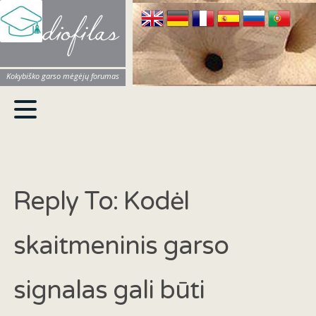
Audiofilas
Kokybiško garso mėgėjų forumas
Reply To: Kodėl
skaitmeninis garso
signalas gali būti