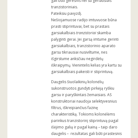
gali būti geresnis nei su geriausiais
tranzistoriniais.
Pateiksiu pavyzdį.
Nešiojamuose radijo imtuvuose būna
prasti stiprintuvai, bet su prastais
garsiakalbiais
tranzistoriai
skamba
palyginti gerai. Jei garsą imtume gerinti
garsiakalbiais, tranzistorinio aparato
garsu tikriausiai nusiviltume, nes
išgirstume anksčiau negirdėtų
iškraipymų. Vienintelis kelias yra kartu su
garsiakalbiais pakeisti ir stiprintuvą.
Daugelis šiuolaikinių kolonėlių
sukonstruotos gundyti pirkėją ryškiu
garsu ir paryškintais žemaisiais. AS
konstruktoriai naudoja selektyvesnius
filtrus, iškreipiančius fazinę
charakteristiką. Tokioms kolonėlėms
parinkus tranzistorinį stiprintuvą pagal
išėjimo galią ir pagal kainą – taip daro
daugelis – rezultatas gali būti prastesnis