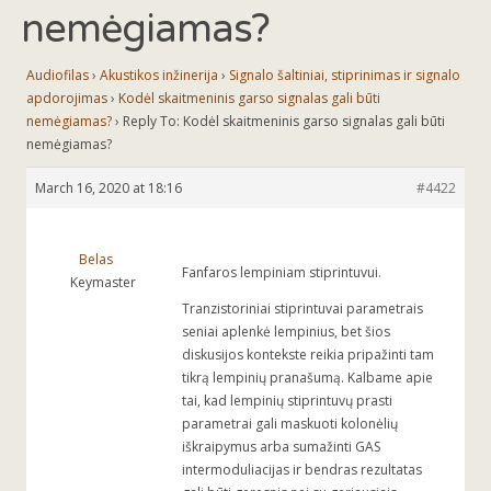
nemėgiamas?
Audiofilas
›
Akustikos inžinerija
›
Signalo šaltiniai, stiprinimas ir signalo
apdorojimas
›
Kodėl skaitmeninis garso signalas gali būti
nemėgiamas?
›
Reply To: Kodėl skaitmeninis garso signalas gali būti
nemėgiamas?
March 16, 2020 at 18:16
#4422
Belas
Fanfaros lempiniam stiprintuvui.
Keymaster
Tranzistoriniai stiprintuvai parametrais
seniai aplenkė lempinius, bet šios
diskusijos kontekste reikia pripažinti tam
tikrą lempinių pranašumą. Kalbame apie
tai, kad lempinių stiprintuvų prasti
parametrai gali maskuoti kolonėlių
iškraipymus arba sumažinti GAS
intermoduliacijas ir bendras rezultatas