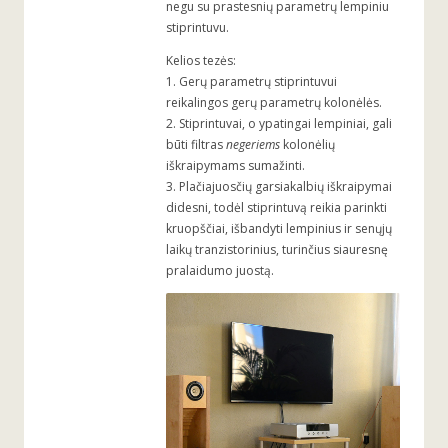
negu su prastesnių parametrų lempiniu
stiprintuvu.
Kelios tezės:
1. Gerų parametrų stiprintuvui
reikalingos gerų parametrų kolonėlės.
2. Stiprintuvai, o ypatingai lempiniai, gali
būti filtras
negeriems
kolonėlių
iškraipymams sumažinti.
3. Plačiajuosčių garsiakalbių iškraipymai
didesni, todėl stiprintuvą reikia parinkti
kruopščiai, išbandyti lempinius ir senųjų
laikų tranzistorinius, turinčius siauresnę
pralaidumo juostą.