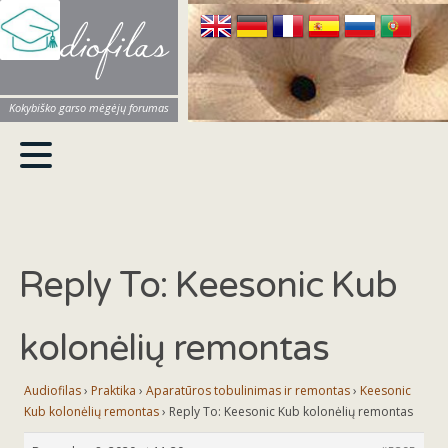
Audiofilas
Kokybiško garso mėgėjų forumas
Reply To: Keesonic Kub
kolonėlių remontas
Audiofilas
›
Praktika
›
Aparatūros tobulinimas ir remontas
›
Keesonic
Kub kolonėlių remontas
›
Reply To: Keesonic Kub kolonėlių remontas