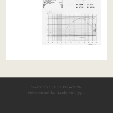
Powered by
CP Audio Projects
2026
Privatumo politika
Naudojimo sąlygos