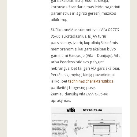
garsiakalbiai, filtrų rekonstrukcija,
korpuso užsandarinimas leido pagerinti
parametrus ir išgirsti geresnį muzikos
atkūrimą.
KUB
kolonėlėse sumontavau Vifa
D27TG-
35-06
aukštadažnius. Iš JAV turiu
parsisiuntęs įvairių kupolinių šilkinėmis
membranomis, kai garsiakalbiai buvo
gaminami Europoje (Vifa – Danijoje). Vifa
arba Peerless būdavo palyginti
nebrangūs, bet tai geri AD garsiakalbiai.
Perkėlus gamybą į Kiniją pavadinimai
išliko, bet
techninės charakteristikos
pasikeitė į blogesnę pusę.
Žemiau daniškų Vifa
D27TG-35-06
aprašymas.