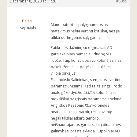
December 8, 2020 at 11:20
#5395
Belas
Mano pateiktus palyginamuosius
Keymaster
matavimus reikia vertinti kritiškai, nes jie
atlikti skirtingomis sąlygomis.
Patikrinęs dažninę su orginaliais AD
garsiakalbiais pamačiau duobę VD
ruože. Taip konstruodavo kolonėles, nes
pakelti žemieji ir paryškinti aukštieji
vilioja pirkėjus.
Esu mokslo šalininkas, stengiuosi įvertinti
parametrų visumą. Kad tai teisinga, įrodo
analogiško dydžio
LS3/5A
kolonėlių su
moksliškai pagrįstais parametrais sėkmė.
Angliškos Keesonic
KUB
kolonėlės
neatitinka kelių svarbių reikalavimų:
negali tiksliai atkurti tembro,
neišnaudojamos garsiakalbių dinaminės
galimybės, prasta sklaida. Kupoliniai AD