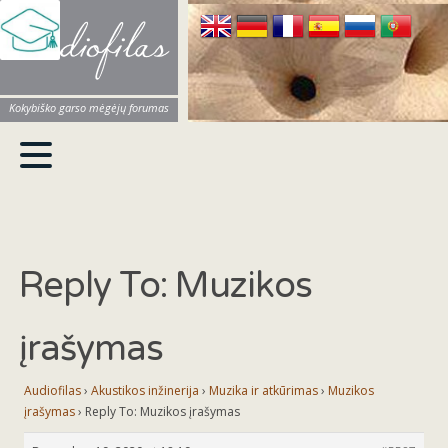
Audiofilas
Kokybiško garso mėgėjų forumas
Reply To: Muzikos
įrašymas
Audiofilas
›
Akustikos inžinerija
›
Muzika ir atkūrimas
›
Muzikos
įrašymas
›
Reply To: Muzikos įrašymas