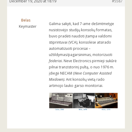
December 19, 2020 at 18:19
#5587
Belas
Galima sakyti, kad 7-ame dešimtmetyje
Keymaster
nusistovėjo studijų konsolių formatas,
buvo pradėti naudoti įtampa valdomi
stiprintuvai (VCA), konsolėse atsirado
automatizuoti procesai –
užtildymas/pagarsinimas, motorizuoti
feideriai.
Neve Electronics pirmieji sukūrė
pilnai tranzistorinį pultą, o nuo 1976 m.
įdiegė NECAM (
Neve Computer Assisted
Mixdown).
Ant konsolių vietą rado
artimojo lauko garso monitoriai.