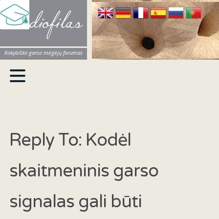
Audiofilas
Kokybiško garso mėgėjų forumas
Reply To: Kodėl
skaitmeninis garso
signalas gali būti