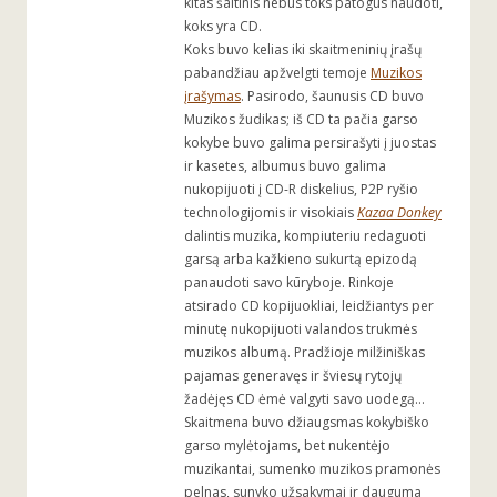
kitas šaltinis nebus toks patogus naudoti,
koks yra CD.
Koks buvo kelias iki skaitmeninių įrašų
pabandžiau apžvelgti temoje
Muzikos
įrašymas
. Pasirodo, šaunusis CD buvo
Muzikos žudikas; iš CD ta pačia garso
kokybe buvo galima persirašyti į juostas
ir kasetes, albumus buvo galima
nukopijuoti į CD-R diskelius, P2P ryšio
technologijomis ir visokiais
Kazaa Donkey
dalintis muzika, kompiuteriu redaguoti
garsą arba kažkieno sukurtą epizodą
panaudoti savo kūryboje. Rinkoje
atsirado CD kopijuokliai, leidžiantys per
minutę nukopijuoti valandos trukmės
muzikos albumą. Pradžioje milžiniškas
pajamas generavęs ir šviesų rytojų
žadėjęs CD ėmė valgyti savo uodegą…
Skaitmena buvo džiaugsmas kokybiško
garso mylėtojams, bet nukentėjo
muzikantai, sumenko muzikos pramonės
pelnas, sunyko užsakymai ir dauguma