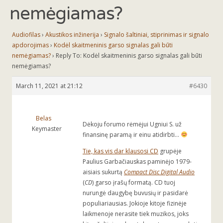
nemėgiamas?
Audiofilas
›
Akustikos inžinerija
›
Signalo šaltiniai, stiprinimas ir signalo
apdorojimas
›
Kodėl skaitmeninis garso signalas gali būti
nemėgiamas?
›
Reply To: Kodėl skaitmeninis garso signalas gali būti
nemėgiamas?
March 11, 2021 at 21:12
#6430
Belas
Dėkoju forumo rėmėjui Ugniui S. už
Keymaster
finansinę paramą ir einu atidirbti…
Tie, kas vis dar klausosi CD
grupėje
Paulius Garbačiauskas paminėjo 1979-
aisiais sukurtą
Compact Disc Digital Audio
(
CD
) garso įrašų formatą. CD tuoj
nurungė daugybę buvusių ir pasidarė
populiariausias. Jokioje kitoje fizinėje
laikmenoje nerasite tiek muzikos, joks