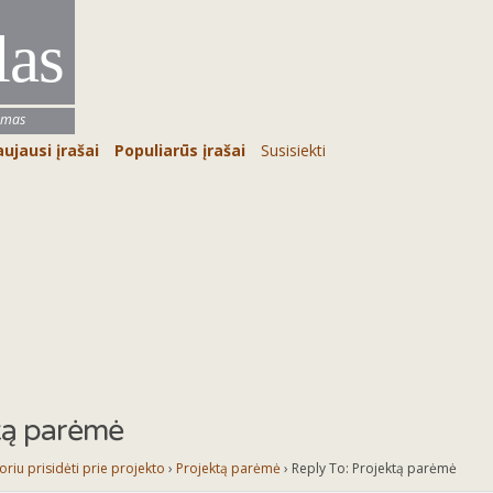
las
umas
ujausi įrašai
Populiarūs įrašai
Susisiekti
tą parėmė
oriu prisidėti prie projekto
›
Projektą parėmė
›
Reply To: Projektą parėmė