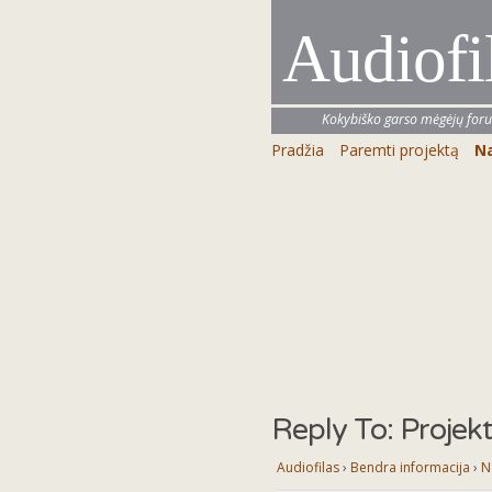
Audiofi
Kokybiško garso mėgėjų for
Pradžia
Paremti projektą
Na
Reply To: Projek
Audiofilas
›
Bendra informacija
›
N