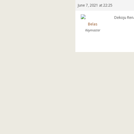
June 7, 2021 at 22:25
Dėkoju Renal
Belas
Keymaster