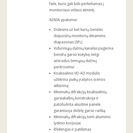
faile, kuris gali būti perkeliamas į
monitoriaus vidaus atmintį.
8260A ypatumai:
Didesnis už bet kurių Genelec
dvijuosčių monitorių dinaminis
diapazonas (SPL)
Viduriniųjų dažnių kanalas pagerina
bendrą garso kokybę netgi
atsiradus žemųjuų dažnių
perkrovimui
Koaksialinis VD-AD modulis
užtikrina puikų įrašytos scenos
atkūrimą
Minimalių difrakcijų koaksialinių
garsiakalbių konstrukcija ir
patobulinta akustinė panelė
garantuoja didelę garso raišką
Minimalių difrakcijų tvirti aliuminio
lydinio korpusai
Efektingas ir patikimas