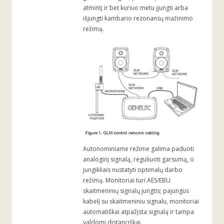
atmintį ir bet kuriuo metu įjungti arba
išjungti kambario rezonansų mažinimo
režimą.
Autonominiame režime galima paduoti
analoginį signalą, reguliuoti garsumą, o
jungikliais nustatyti optimalų darbo
režimą. Monitoriai turi AES/EBU
skaitmeninių signalų jungtis; pajungus
kabelį su skaitmeniniu signalu, monitoriai
automatiškai atpažįsta signalą ir tampa
valdomi distanciškai.