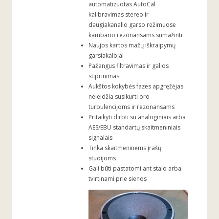
automatizuotas AutoCal
kalibravimas stereo ir
daugiakanalio garso režimuose
kambario rezonansams sumažinti
Naujos kartos mažų iškraipymų
garsiakalbiai
Pažangus filtravimas ir galios
stiprinimas
Aukštos kokybės fazes apgręžėjas
neleidžia susikurti oro
turbulencijoms ir rezonansams
Pritaikyti dirbti su analoginiais arba
AES/EBU standartų skaitmeniniais
signalais
Tinka skaitmeninėms įrašų
studijoms
Gali būti pastatomi ant stalo arba
tvirtinami prie sienos