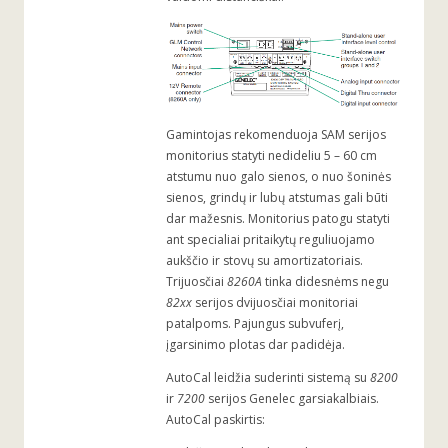
Gamintojas rekomenduoja SAM serijos
monitorius statyti nedideliu 5 – 60 cm
atstumu nuo galo sienos, o nuo šoninės
sienos, grindų ir lubų atstumas gali būti
dar mažesnis. Monitorius patogu statyti
ant specialiai pritaikytų reguliuojamo
aukščio ir stovų su amortizatoriais.
Trijuosčiai
8260A
tinka didesnėms negu
82xx
serijos dvijuosčiai monitoriai
patalpoms. Pajungus subvuferį,
įgarsinimo plotas dar padidėja.
AutoCal leidžia suderinti sistemą su
8200
ir
7200
serijos Genelec garsiakalbiais.
AutoCal paskirtis: