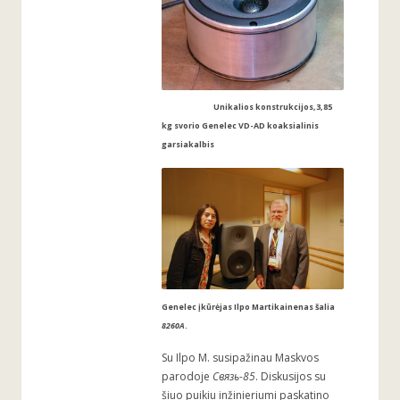
Unikalios konstrukcijos,3,85
kg svorio Genelec VD-AD koaksialinis
garsiakalbis
Genelec įkūrėjas Ilpo Martikainenas šalia
8260A
.
Su Ilpo M. susipažinau Maskvos
parodoje
Связь-85
. Diskusijos su
šiuo puikiu inžinieriumi paskatino