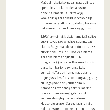
Mažų difrakcijų korpusai, patobulintos
spinduliavimo kontrolės akustinės
panelės ir mažiausių difrakcijų
koaksialinių garsiakalbių technologija
užtikrina gerą atkuriamų dažnių balansą
net sunkiomis naudojimo sąlygomis.
8260A
aktyviniai, kiekviename jų 3 galios
stiprintuvai: 150 W galios stiprintuvas
skirtas ŽD garsiakalbiui, o du po 120 W
stiprintuvai – VD ir AD koaksialiniams
garsiakalbiams pajungti. GLM
programinė įranga leidžia sukalibruoti
garsą kambario rezonansų įtakai
sumažinti. Ta pati įranga naudojama
pajungus subvuferį arba daugiau į grupę
sujungtų monitorių suderinimui.
Kambario rezonansų įtaką sumažinti
(garso optimizavimą) galima atlikti
vienam klausytojui arba didesnei
klausytojų grupei. Sureguliavimo failą
galima išsaugoti, perkelti į monitoriaus