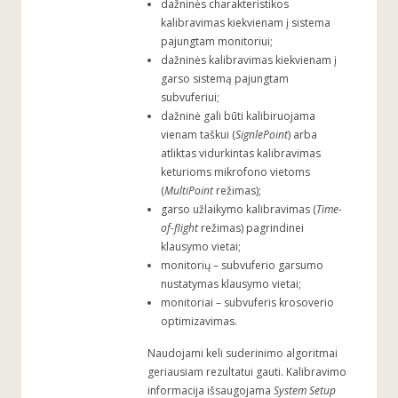
dažninės charakteristikos
kalibravimas kiekvienam į sistema
pajungtam monitoriui;
dažninės kalibravimas kiekvienam į
garso sistemą pajungtam
subvuferiui;
dažninė gali būti kalibiruojama
vienam taškui (
SignlePoint
) arba
atliktas vidurkintas kalibravimas
keturioms mikrofono vietoms
(
MultiPoint
režimas);
garso užlaikymo kalibravimas (
Time-
of-flight
režimas) pagrindinei
klausymo vietai;
monitorių – subvuferio garsumo
nustatymas klausymo vietai;
monitoriai – subvuferis krosoverio
optimizavimas.
Naudojami keli suderinimo algoritmai
geriausiam rezultatui gauti. Kalibravimo
informacija išsaugojama
System Setup