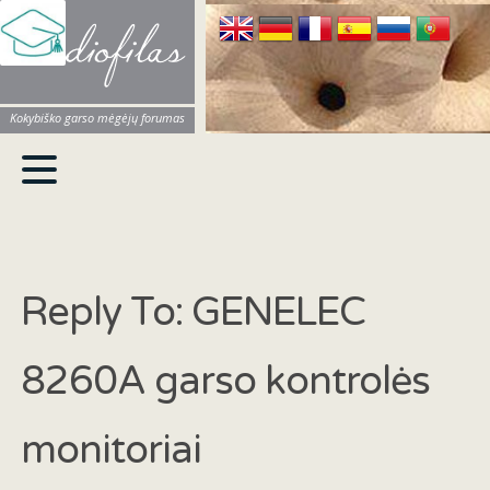
Audiofilas
Kokybiško garso mėgėjų forumas
Reply To: GENELEC
8260A garso kontrolės
monitoriai