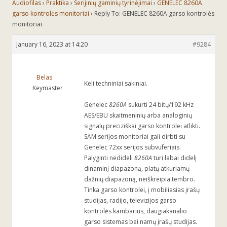
Audiofilas
›
Praktika
›
Serijinių gaminių tyrinėjimai
›
GENELEC 8260A
garso kontrolės monitoriai
›
Reply To: GENELEC 8260A garso kontrolės
monitoriai
January 16, 2023 at 14:20
#9284
Belas
Keli techniniai sakiniai.
Keymaster
Genelec
8260A
sukurti 24 bitų/192 kHz
AES/EBU skaitmeninių arba analoginių
signalų preciziškai garso kontrolei atlikti.
SAM serijos monitoriai gali dirbti su
Genelec 72xx serijos subvuferiais.
Palyginti nedideli
8260A
turi labai didelį
dinaminį diapazoną, platų atkuriamų
dažnių diapazoną, neiškreipia tembro.
Tinka garso kontrolei, į mobiliasias įrašų
studijas, radijo, televizijos garso
kontrolės kambarius, daugiakanalio
garso sistemas bei namų įrašų studijas.