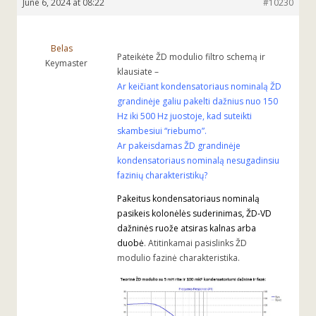
June 6, 2024 at 08:22
#10230
Belas
Pateikėte ŽD modulio filtro schemą ir
Keymaster
klausiate –
Ar keičiant kondensatoriaus nominalą ŽD
grandinėje galiu pakelti dažnius nuo 150
Hz iki 500 Hz juostoje, kad suteikti
skambesiui “riebumo”.
Ar pakeisdamas ŽD grandinėje
kondensatoriaus nominalą nesugadinsiu
fazinių charakteristikų?
Pakeitus kondensatoriaus nominalą
pasikeis kolonėlės suderinimas, ŽD-VD
dažninės ruože atsiras kalnas arba
duobė
. Atitinkamai pasislinks ŽD
modulio fazinė charakteristika.