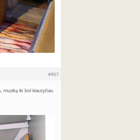
#907
 muziką iki šiol klausyčiau