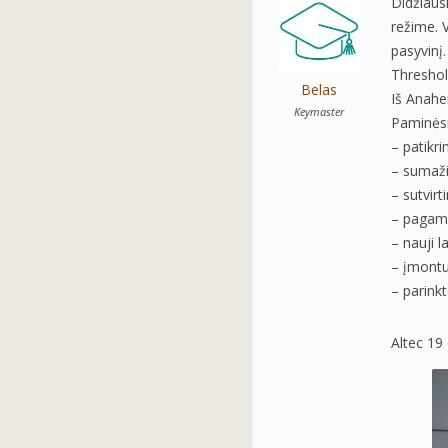
Didžiaus
režime. V
pasyvinį.
Thresho
Belas
Iš Anahei
Keymaster
Paminėsi
– patikrin
– sumaži
– sutvirt
– pagami
– nauji l
– įmontu
– parink
Altec 19