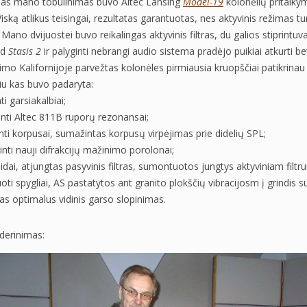
ias mano tobulinimas buvo Altec Lansing
Model-19
kolonėlių pritaiky
iską atlikus teisingai, rezultatas garantuotas, nes aktyvinis režimas t
 Mano dvijuostei buvo reikalingas aktyvinis filtras, du galios stiprintu
ld
Stasis 2
ir palyginti nebrangi audio sistema pradėjo puikiai atkurti be
mo Kalifornijoje parvežtas kolonėles pirmiausia kruopščiai patikrinau 
u kas buvo padaryta:
ti garsiakalbiai;
nti Altec 811B ruporų rezonansai;
inti korpusai, sumažintas korpusų virpėjimas prie didelių SPL;
nti nauji difrakcijų mažinimo porolonai;
aidai, atjungtas pasyvinis filtras, sumontuotos jungtys aktyviniam filtru
oti spygliai, AS pastatytos ant granito plokščių vibracijosm į grindis 
tas optimalus vidinis garso slopinimas.
 derinimas: