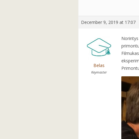
December 9, 2019 at 17:07
Norintys
primontu
Filmukas
eksperi
Belas
Primontu
Keymaster