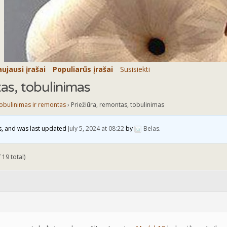
ujausi įrašai
Populiarūs įrašai
Susisiekti
tas, tobulinimas
obulinimas ir remontas
›
Priežiūra, remontas, tobulinimas
es, and was last updated
July 5, 2024 at 08:22
by
Belas
.
 19 total)