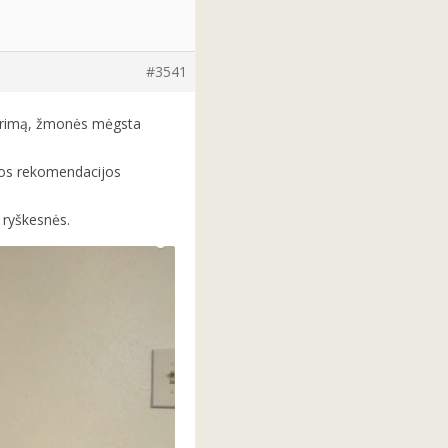
#3541
tkūrimą, žmonės mėgsta
ios rekomendacijos
 ryškesnės.