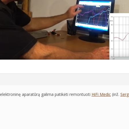
 elektroninę aparatūrą galima patikėti remontuoti
HiFi Medic
(inž.
Serg