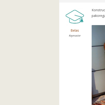
Konstruo
pakorega
Belas
Keymaster