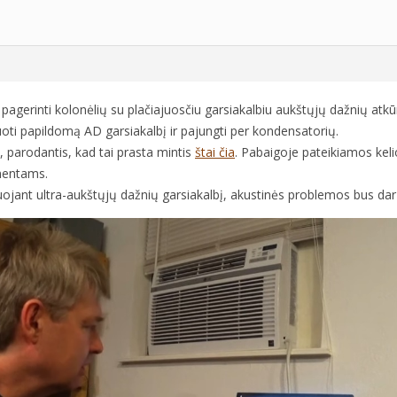
 pagerinti kolonėlių su plačiajuosčiu garsiakalbiu aukštųjų dažnių a
oti papildomą AD garsiakalbį ir pajungti per kondensatorių.
, parodantis, kad tai prasta mintis
štai čia
. Pabaigoje pateikiamos kel
mentams.
ojant ultra-aukštųjų dažnių garsiakalbį, akustinės problemos bus dar