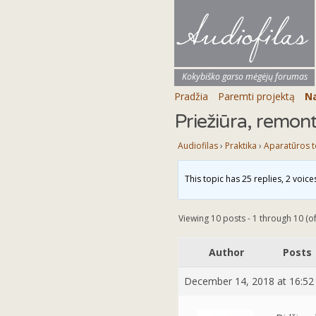
Audiofilas
Kokybiško garso mėgėjų forumas
Pradžia
Paremti projektą
Na
Priežiūra, remon
Audiofilas
›
Praktika
›
Aparatūros t
This topic has 25 replies, 2 voic
Viewing 10 posts - 1 through 10 (of
Author
Posts
December 14, 2018 at 16:52