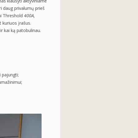
mas klausyti aktyviniame
uri daug privalumų prieš
vai Threshold
400A,
t kuriuos įrašus.
ir kai ką patobulinau.
i pajungti;
sumažinimui;