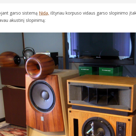
jant garso sistemą
Nida,
ištyriau korpuso vidaus garso slopinimo įtaką
vau akustinį slopinimą: