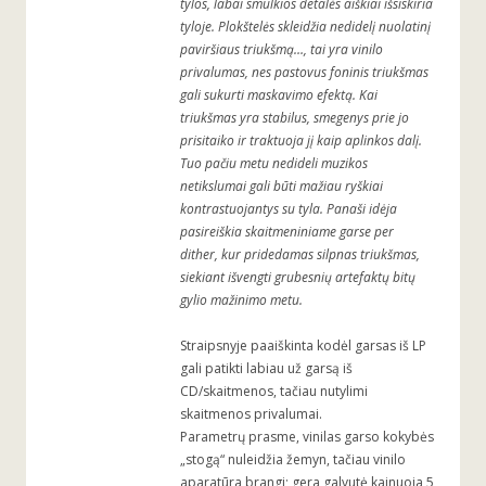
tylos, labai smulkios detalės aiškiai išsiskiria
tyloje. Plokštelės skleidžia nedidelį nuolatinį
paviršiaus triukšmą…, tai yra vinilo
privalumas, nes pastovus foninis triukšmas
gali sukurti maskavimo efektą. Kai
triukšmas yra stabilus, smegenys prie jo
prisitaiko ir traktuoja jį kaip aplinkos dalį.
Tuo pačiu metu nedideli muzikos
netikslumai gali būti mažiau ryškiai
kontrastuojantys su tyla. Panaši idėja
pasireiškia skaitmeniniame garse per
dither, kur pridedamas silpnas triukšmas,
siekiant išvengti grubesnių artefaktų bitų
gylio mažinimo metu.
Straipsnyje paaiškinta kodėl garsas iš LP
gali patikti labiau už garsą iš
CD/skaitmenos, tačiau nutylimi
skaitmenos privalumai.
Parametrų prasme, vinilas garso kokybės
„stogą“ nuleidžia žemyn, tačiau vinilo
aparatūra brangi; gera galvutė kainuoja 5