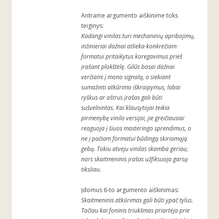
Antrame argumento aiškinime toks
teiginys:
Kadangi vinilas turi mechaninių apribojimų,
inžinieriai dažnai atlieka konkrečiam
formatui pritaikytus koregavimus prieš
įrašant plokštelę. Gilūs bosai dažnai
verčiami į mono signalą, o siekiant
sumažinti atkūrimo iškraipymus, labai
ryškus ar aštrus įrašas gali būti
sušvelnintas. Kai klausytojai teikia
pirmenybę vinilo versijai, jie greičiausiai
reaguoja į šiuos masteringo sprendimus, o
ne į pačiam formatui būdingą skiriamąją
gebą. Tokiu atveju vinilas skamba geriau,
nors skaitmeninis įrašas užfiksuoja garsą
tiksliau.
Įdomus 6-to argumento aiškinimas:
Skaitmeninis atkūrimas gali būti ypač tylus.
Tačiau kai foninis triukšmas priartėja prie