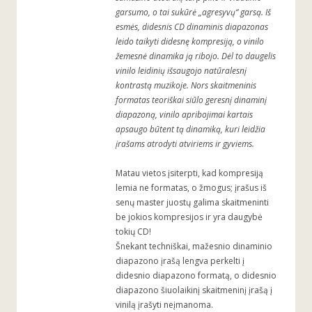
garsumo, o tai sukūrė „agresyvų“ garsą. Iš
esmės, didesnis CD dinaminis diapazonas
leido taikyti didesnę kompresiją, o vinilo
žemesnė dinamika ją ribojo. Dėl to daugelis
vinilo leidinių išsaugojo natūralesnį
kontrastą muzikoje. Nors skaitmeninis
formatas teoriškai siūlo geresnį dinaminį
diapazoną, vinilo apribojimai kartais
apsaugo būtent tą dinamiką, kuri leidžia
įrašams atrodyti atviriems ir gyviems.
Matau vietos įsiterpti, kad kompresiją
lemia ne formatas, o žmogus; įrašus iš
senų master juostų galima skaitmeninti
be jokios kompresijos ir yra daugybė
tokių CD!
Šnekant techniškai, mažesnio dinaminio
diapazono įrašą lengva perkelti į
didesnio diapazono formatą, o didesnio
diapazono šiuolaikinį skaitmeninį įrašą į
vinilą įrašyti neįmanoma.