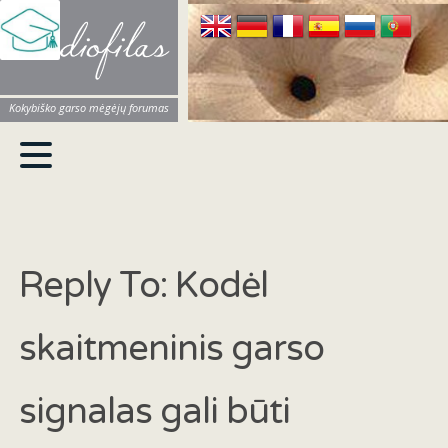
Audiofilas
Kokybiško garso mėgėjų forumas
Reply To: Kodėl
skaitmeninis garso
signalas gali būti