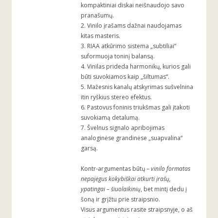
kompaktiniai diskai neišnaudojo savo
pranašumų.
2. Vinilo įrašams dažnai naudojamas
kitas masteris.
3. RIAA atkūrimo sistema „subtiliai“
suformuoja toninį balansą.
4. Vinilas prideda harmonikų, kurios gali
būti suvokiamos kaip „šiltumas“.
5. Mažesnis kanalų atskyrimas sušvelnina
itin ryškius stereo efektus.
6. Pastovus foninis triukšmas gali įtakoti
suvokiamą detalumą.
7. Švelnus signalo apribojimas
analoginėse grandinėse „suapvalina“
garsą.
Kontr-argumentas būtų –
vinilo formatas
nepajėgus kokybiškai atkurti įrašų,
ypatingai – šiuolaikinių
, bet mintį dedu į
šoną ir grįžtu prie straipsnio.
Visus argumentus rasite straipsnyje, o aš