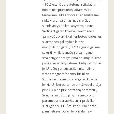
– 10 tūkstančius, patefonai reikalauja
nuolatinės priežiūros, adatėlės ir LP
tarnavimo laikas ribotas. Dinamiškesnė
rinka yra privalumas, nes greičiau
susidėvintys daiktai apyvartą didina.
Vertinant garso kokybę, skaitmenos
galimybės praktiškai neribotos; didesnės
skaitmenos galimybės leidžia
manipuliuoti garsu, iš CD signalo galima
sukurti į vinilą panašų garsą ir gauti
straipsnyje aprašytų “malonumų”. Iš kitos
pusės, jei vinilo ypatumai būtų išskirtiniai,
jei LP būtų geriausias šaltinis, neliktų
vietos magnetofonams, bičiuliai!
Studijiniai magnetofonai garso kokybe
lenkia LP, bet parametrai kažkodėl artėja
prie CD o ne prie patefonų parametrų.
Skaitmeninių studijinių magnetofonų
parametrai dar aukštesni ir prakiškai
susilygina su CD. Štai kodėl kilo noras
paminėti svarbų vinilo privalumą –