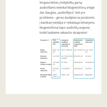
lengvas kelias į kokybišką garsą
audiofilams netinka! Magnetofonų srityje
dar daugiau „audiofilijos“, bet yra
problema – geras studijinis su juostomis
į kambarį netelpa ir reikalauja išmanymo.
Magnetofonai tapo audiofilų svajone,
todėl lauksime sekančio straipsnio!