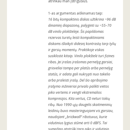
atrinkau man įstrigusius.
1-as argumentas aiškinamas taip:
16 bitų kompaktinis diskas užtikrina ~96 dB
dinaminį diapazoną, palyginti su ~55–70
dB vinilo plokštelėje. Šis papildomas
rezervas turėtų leisti kompaktiniams
diskams išlaikyti didesnį kontrastą tarp tylių
ir garsių momentų. Praktikoje viskas
susiklostė kitaip. Vinilo plokštelė turi fizines
ribas. Jei įrašas įrašomas pernelyg garsiai,
grioveliai tampa per platūs arba pernelyg
statūs, ir adata gali nukrypti nuo takelio
arba praleisti įrašą. Dėl šio apribojimo
įrašymo inžinieriai privalo palikti vietos
piko vertėms ir vengti ekstremalios
kompresijos. Kita vertus, CD neturi tokių
ribų. Nuo 1990-ųjų daugelis skaitmeninių
leidinių buvo masteringuojami vis garsiau,
naudojant „brickwall“ ribotuvus, kurie
vidutinius lygius stūmė arti 0 dBFS. Tai
sumažino atotrūkį tarp piko ir vidutinio