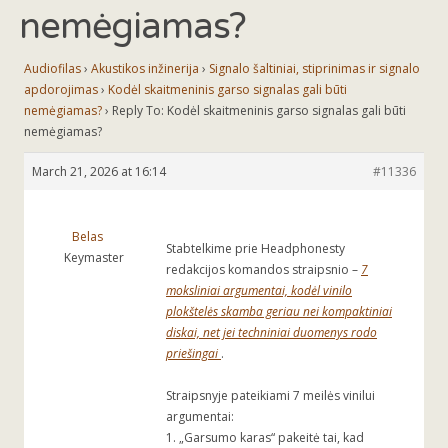
nemėgiamas?
Audiofilas
›
Akustikos inžinerija
›
Signalo šaltiniai, stiprinimas ir signalo
apdorojimas
›
Kodėl skaitmeninis garso signalas gali būti
nemėgiamas?
›
Reply To: Kodėl skaitmeninis garso signalas gali būti
nemėgiamas?
March 21, 2026 at 16:14
#11336
Belas
Stabtelkime prie Headphonesty
Keymaster
redakcijos komandos straipsnio –
7
moksliniai argumentai, kodėl vinilo
plokštelės skamba geriau nei kompaktiniai
diskai, net jei techniniai duomenys rodo
priešingai
.
Straipsnyje pateikiami 7 meilės vinilui
argumentai:
1. „Garsumo karas“ pakeitė tai, kad