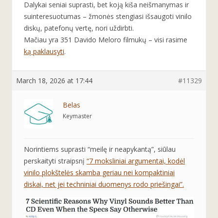
Dalykai seniai suprasti, bet koją kiša neišmanymas ir
suinteresuotumas – žmonės stengiasi išsaugoti vinilo
diskų, patefonų vertę, nori uždirbti.
Mačiau yra 351 Davido Meloro filmukų – visi rasime
ką paklausyti
.
March 18, 2026 at 17:44
#11329
Belas
Keymaster
Norintiems suprasti “meilę ir neapykantą”, siūlau
perskaityti straipsnį
“7 moksliniai argumentai, kodėl
vinilo plokštelės skamba geriau nei kompaktiniai
diskai, net jei techniniai duomenys rodo priešingai”.