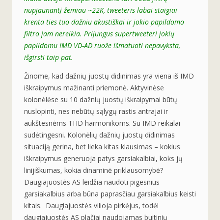
nupjaunantį žemiau ~22K, tweeteris labai staigiai
krenta ties tuo dažniu akustiškai ir jokio papildomo
filtro jam nereikia. Prijungus supertweeteri jokių
papildomu IMD VD-AD ruože išmatuoti nepavyksta,
išgirsti taip pat.
Žinome, kad dažnių juostų didinimas yra viena iš IMD
iškraipymus mažinanti priemonė. Aktyvinėse
kolonėlėse su 10 dažnių juostų iškraipymai būtų
nuslopinti, nes nebūtų sąlygų rastis antrajai ir
aukštesnėms THD harmonikoms. Su IMD reikalai
sudėtingesni. Kolonėlių dažnių juostų didinimas
situaciją gerina, bet lieka kitas klausimas – kokius
iškraipymus generuoja patys garsiakalbiai, koks jų
linijiškumas, kokia dinaminė priklausomybė?
Daugiajuostės AS leidžia naudoti pigesnius
garsiakalbius arba būna paprasčiau garsiakalbius keisti
kitais. Daugiajuostės vilioja pirkėjus, todėl
daugiajuostės AS plačiai naudojamas buitinių