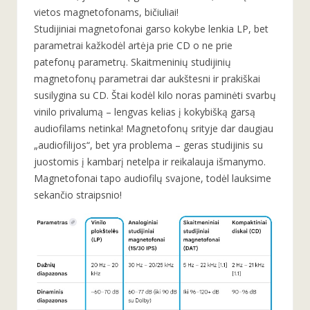
vietos magnetofonams, bičiuliai!
Studijiniai magnetofonai garso kokybe lenkia LP, bet
parametrai kažkodėl artėja prie CD o ne prie
patefonų parametrų. Skaitmeninių studijinių
magnetofonų parametrai dar aukštesni ir prakiškai
susilygina su CD. Štai kodėl kilo noras paminėti svarbų
vinilo privalumą – lengvas kelias į kokybišką garsą
audiofilams netinka! Magnetofonų srityje dar daugiau
„audiofilijos“, bet yra problema – geras studijinis su
juostomis į kambarį netelpa ir reikalauja išmanymo.
Magnetofonai tapo audiofilų svajone, todėl lauksime
sekančio straipsnio!