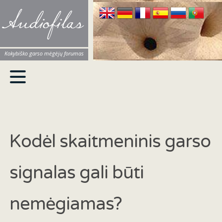
Audiofilas
Kokybiško garso mėgėjų forumas
Kodėl skaitmeninis garso
signalas gali būti
nemėgiamas?