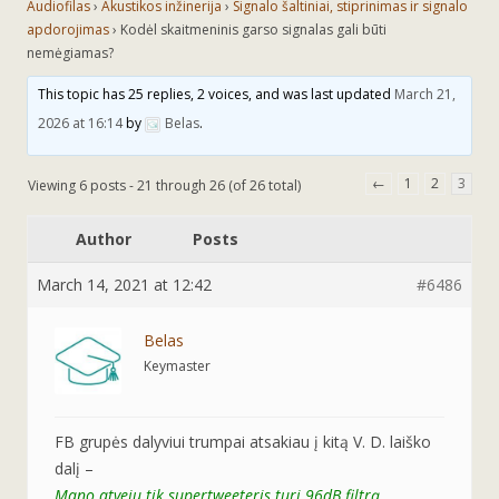
Audiofilas
›
Akustikos inžinerija
›
Signalo šaltiniai, stiprinimas ir signalo
apdorojimas
›
Kodėl skaitmeninis garso signalas gali būti
nemėgiamas?
This topic has 25 replies, 2 voices, and was last updated
March 21,
2026 at 16:14
by
Belas
.
←
1
2
3
Viewing 6 posts - 21 through 26 (of 26 total)
Author
Posts
March 14, 2021 at 12:42
#6486
Belas
Keymaster
FB grupės dalyviui trumpai atsakiau į kitą V. D. laiško
dalį –
Mano atveju tik supertweeteris turi 96dB filtrą