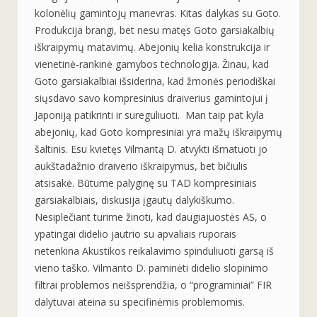
kolonėlių gamintojų manevras. Kitas dalykas su Goto.
Produkcija brangi, bet nesu matęs Goto garsiakalbių
iškraipymų matavimų. Abejonių kelia konstrukcija ir
vienetinė-rankinė gamybos technologija. Žinau, kad
Goto garsiakalbiai išsiderina, kad žmonės periodiškai
siųsdavo savo kompresinius draiverius gamintojui į
Japoniją patikrinti ir sureguliuoti. Man taip pat kyla
abejonių, kad Goto kompresiniai yra mažų iškraipymų
šaltinis. Esu kvietęs Vilmantą D. atvykti išmatuoti jo
aukštadažnio draiverio iškraipymus, bet bičiulis
atsisakė. Būtume palyginę su TAD kompresiniais
garsiakalbiais, diskusija įgautų dalykiškumo.
Nesiplečiant turime žinoti, kad daugiajuostės AS, o
ypatingai didelio jautrio su apvaliais ruporais
netenkina Akustikos reikalavimo spinduliuoti garsą iš
vieno taško. Vilmanto D. paminėti didelio slopinimo
filtrai problemos neišsprendžia, o “programiniai” FIR
dalytuvai ateina su specifinėmis problemomis.