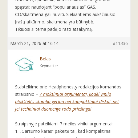
spąstai; naudojant “populiariausias” GAS,
CD/skaitmena gali nuvilti. Siekiantiems aukščiausio
įrašų atkūrimo, skaitmena yra būtinybė.
Tikiuosi ši tema padėjo rasti atsakymą.
March 21, 2026 at 16:14
#11336
Belas
Keymaster
Stabtelkime prie Headphonesty redakcijos komandos
straipsnio –
7 moksliniai argumentai, kodėl vinilo
plokštelės skamba geriau nei kompaktiniai diskai, net
jei techniniai duomenys rodo priešingai
.
Straipsnyje pateikiami 7 meilės vinilui argumentai:
1. „Garsumo karas“ pakeitė tai, kad kompaktiniai