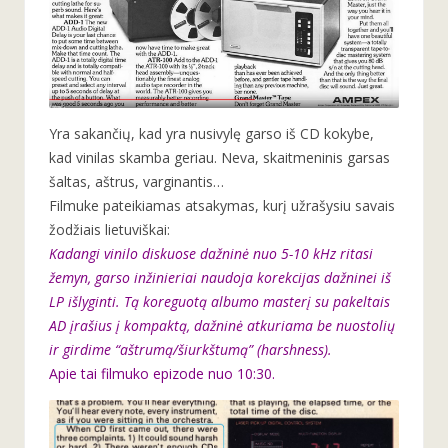
Yra sakančių, kad yra nusivylę garso iš CD kokybe,
kad vinilas skamba geriau. Neva, skaitmeninis garsas
šaltas, aštrus, varginantis…
Filmuke pateikiamas atsakymas, kurį užrašysiu savais
žodžiais lietuviškai:
Kadangi vinilo diskuose dažninė nuo 5-10 kHz ritasi
žemyn, garso inžinieriai naudoja korekcijas dažninei iš
LP išlyginti. Tą koreguotą albumo masterį su pakeltais
AD įrašius į kompaktą, dažninė atkuriama be nuostolių
ir girdime “aštrumą/šiurkštumą” (harshness).
Apie tai filmuko epizode nuo 10:30.