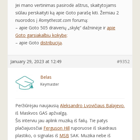
Jei mano vertinimas pasirodė aštrus, skaitytojams
siūlau perskaityti ką apie Goto parašę kiti. Žemiau 2
nuorodos į
Romythecat.com
forumą:
– apie Goto 505 draiverių „skylę“ dažninėje ir
apie
Goto garsiakalbių kokybę;
– apie Goto
distribuciją
.
January 29, 2023 at 12:49
#9352
Belas
Keymaster
Peržiūrėjau naujausią
Aleksandro Lvovičiaus Balajevo.
iš Maskvos GAS apžvalgą.
Šis interviu jau aplink muziką iš failų. Tie patys
plačiajuosčiai
Ferguson Hill
ruporuose iš skaidraus
plastiko, o signalas iš
MSB
SAK. Muzika nebe iš