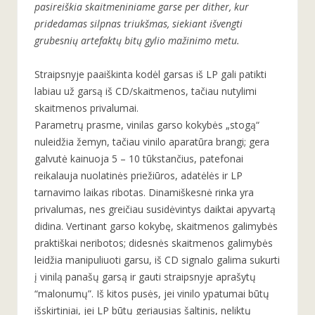
pasireiškia skaitmeniniame garse per dither, kur
pridedamas silpnas triukšmas, siekiant išvengti
grubesnių artefaktų bitų gylio mažinimo metu.
Straipsnyje paaiškinta kodėl garsas iš LP gali patikti
labiau už garsą iš CD/skaitmenos, tačiau nutylimi
skaitmenos privalumai.
Parametrų prasme, vinilas garso kokybės „stogą“
nuleidžia žemyn, tačiau vinilo aparatūra brangi; gera
galvutė kainuoja 5 – 10 tūkstančius, patefonai
reikalauja nuolatinės priežiūros, adatėlės ir LP
tarnavimo laikas ribotas. Dinamiškesnė rinka yra
privalumas, nes greičiau susidėvintys daiktai apyvartą
didina. Vertinant garso kokybę, skaitmenos galimybės
praktiškai neribotos; didesnės skaitmenos galimybės
leidžia manipuliuoti garsu, iš CD signalo galima sukurti
į vinilą panašų garsą ir gauti straipsnyje aprašytų
“malonumų”. Iš kitos pusės, jei vinilo ypatumai būtų
išskirtiniai, jei LP būtų geriausias šaltinis, neliktų