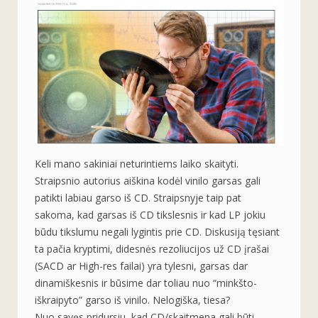
Keli mano sakiniai neturintiems laiko skaityti.
Straipsnio autorius aiškina kodėl vinilo garsas gali
patikti labiau garso iš CD. Straipsnyje taip pat
sakoma, kad garsas iš CD tikslesnis ir kad LP jokiu
būdu tikslumu negali lygintis prie CD. Diskusiją tęsiant
ta pačia kryptimi, didesnės rezoliucijos už CD įrašai
(SACD ar High-res failai) yra tylesni, garsas dar
dinamiškesnis ir būsime dar toliau nuo “minkšto-
iškraipyto” garso iš vinilo. Nelogiška, tiesa?
Nuo savęs pridursiu, kad CD/skaitmena gali būti