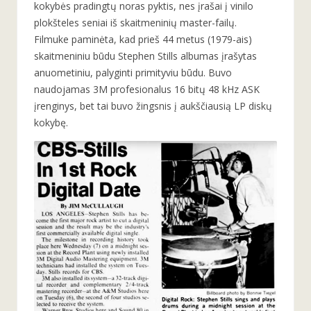
kokybės pradingtų noras pyktis, nes įrašai į vinilo
plokšteles seniai iš skaitmeninių master-failų.
Filmuke paminėta, kad prieš 44 metus (1979-ais)
skaitmeniniu būdu Stephen Stills albumas įrašytas
anuometiniu, palyginti primityviu būdu. Buvo
naudojamas 3M profesionalus 16 bitų 48 kHz ASK
įrenginys, bet tai buvo žingsnis į aukščiausią LP diskų
kokybę.