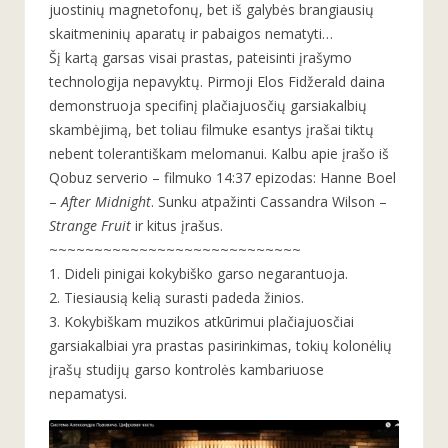
juostinių magnetofonų, bet iš galybės brangiausių
skaitmeninių aparatų ir pabaigos nematyti…
Šį kartą garsas visai prastas, pateisinti įrašymo
technologija nepavyktų. Pirmoji Elos Fidžerald daina
demonstruoja specifinį plačiajuosčių garsiakalbių
skambėjimą, bet toliau filmuke esantys įrašai tiktų
nebent tolerantiškam melomanui. Kalbu apie įrašo iš
Qobuz serverio –
filmuko 14:37
epizodas: Hanne Boel
–
After Midnight
. Sunku atpažinti Cassandra Wilson –
Strange Fruit
ir kitus įrašus.
~~~~~~~~~~~~~~~~~~~~~~~~~~~~
1. Dideli pinigai kokybiško
garso negarantuoja.
2. Tiesiausią kelią surasti padeda žinios.
3. Kokybiškam muzikos atkūrimui plačiajuosčiai
garsiakalbiai yra prastas pasirinkimas, tokių kolonėlių
įrašų studijų garso kontrolės kambariuose
nepamatysi.