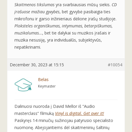
Skaitmenos tikslumas
yra svarbiausias mūsų siekis.
CD
įrašuose mažiau gyvybės
, bet gyvybė pasibaigia ties
mikrofonu ir garso inžinieriaus dėlione įrašų studijoje.
Ploksteles organiškumas, intymumas, betarpiškumas,
muzikalumas…
, bet tie dalykai su muzikos įrašais ir
muzika nesusiję, yra individualūs, subjektyvūs,
nepatikrinami.
December 30, 2023 at 15:15
#10054
Belas
Keymaster
Dalinuosi nuoroda į David Mellor iš “Audio
masterclass” filmuką
Vinyl is digital. Get over it!
Paskyręs 14 minučių sužinojau patyrusio specialisto
nuomonę. Abejojantiems dėl skaitmeninių šaltinių