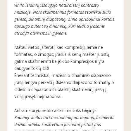
vinilo leidinių išsaugojo natūralesnį kontrastą
muzikoje. Nors skaitmeninis formatas teoriškai siūlo
geresnį dinaminį diapazoną, vinilo apribojimai kartais
apsaugo būtent tą dinamiką, kuri leidžia įrašams
atrodyti atviriems ir gyviems.
Matau vietos įsiterpti, kad kompresiją lemia ne
formatas, o žmogus; įrašus iš senų master juostų
galima skaitmeninti be jokios kompresijos ir yra
daugybė tokių CD!
Šnekant techniškai, mažesnio dinaminio diapazono
įrašą lengva perkelti į didesnio diapazono formatą, o
didesnio diapazono šiuolaikinį skaitmeninį įrašą į
vinilą įrašyti neįmanoma.
Antrame argumento aiškinime toks teiginys:
Kadangi vinilas turi mechaninių apribojimų, inžinieriai
dažnai atlieka konkrečiam formatui pritaikytus