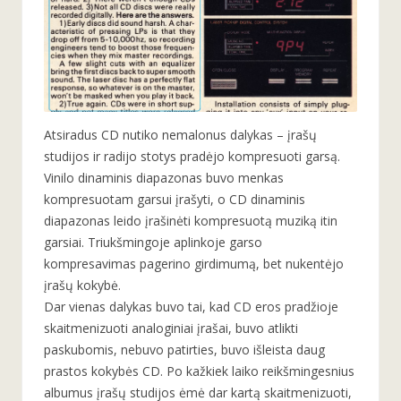
Atsiradus CD nutiko nemalonus dalykas – įrašų
studijos ir radijo stotys pradėjo kompresuoti garsą.
Vinilo dinaminis diapazonas buvo menkas
kompresuotam garsui įrašyti, o CD dinaminis
diapazonas leido įrašinėti kompresuotą muziką itin
garsiai. Triukšmingoje aplinkoje garso
kompresavimas pagerino girdimumą, bet nukentėjo
įrašų kokybė.
Dar vienas dalykas buvo tai, kad СD eros pradžioje
skaitmenizuoti analoginiai įrašai, buvo atlikti
paskubomis, nebuvo patirties, buvo išleista daug
prastos kokybės CD. Po kažkiek laiko reikšmingesnius
albumus įrašų studijos ėmė dar kartą skaitmenizuoti,