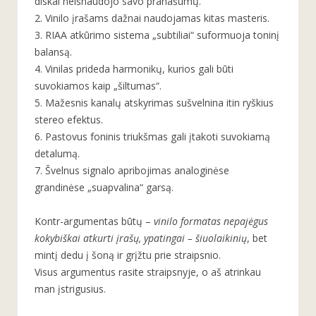
diskai neišnaudojo savo pranašumų.
2. Vinilo įrašams dažnai naudojamas kitas masteris.
3. RIAA atkūrimo sistema „subtiliai“ suformuoja toninį
balansą.
4. Vinilas prideda harmonikų, kurios gali būti
suvokiamos kaip „šiltumas“.
5. Mažesnis kanalų atskyrimas sušvelnina itin ryškius
stereo efektus.
6. Pastovus foninis triukšmas gali įtakoti suvokiamą
detalumą.
7. Švelnus signalo apribojimas analoginėse
grandinėse „suapvalina“ garsą.
Kontr-argumentas būtų –
vinilo formatas nepajėgus
kokybiškai atkurti įrašų, ypatingai – šiuolaikinių
, bet
mintį dedu į šoną ir grįžtu prie straipsnio.
Visus argumentus rasite straipsnyje, o aš atrinkau
man įstrigusius.