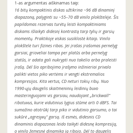
1-as argumentas aiškinamas taip:
16 bitų kompaktinis diskas užtikrina ~96 dB dinaminį
diapazoną, palyginti su ~55–70 dB vinilo plokštelėje. Šis
papildomas rezervas turėtų leisti kompaktiniams
diskams išlaikyti didesnį kontrastą tarp tylių ir garsių
momentų. Praktikoje viskas susiklostė kitaip. Vinilo
plokštelė turi fizines ribas. Jei įrašas įrašomas pernelyg
garsiai, grioveliai tampa per platūs arba pernelyg
statūs, ir adata gali nukrypti nuo takelio arba praleisti
įrašą. Dėl šio apribojimo įrašymo inžinieriai privalo
palikti vietos piko vertėms ir vengti ekstremalios
kompresijos. Kita vertus, CD neturi tokių ribų. Nuo
1990-ųjų daugelis skaitmeninių leidinių buvo
masteringuojami vis garsiau, naudojant „brickwall“
ribotuvus, kurie vidutinius lygius stūmė arti 0 dBFS. Tai
sumažino atotrūkį tarp piko ir vidutinio garsumo, o tai
sukūrė „agresyvų“ garsą. Iš esmės, didesnis CD
dinaminis diapazonas leido taikyti didesnę kompresiją,
o vinilo žemesnė dinamika ją ribojo. Dėl to daugelis