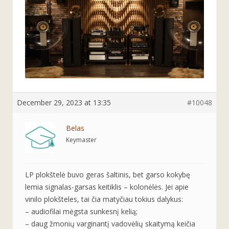
December 29, 2023 at 13:35
#10048
Belas
Keymaster
LP plokštelė buvo geras šaltinis, bet garso kokybę
lemia signalas-garsas keitiklis – kolonėlės. Jei apie
vinilo plokšteles, tai čia matyčiau tokius dalykus:
– audiofilai mėgsta sunkesnį kelią;
– daug žmonių varginantį vadovėlių skaitymą keičia