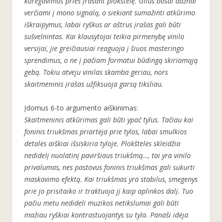
koregavimus prieš įrašant plokštelę. Gilūs bosai dažnai
verčiami į mono signalą, o siekiant sumažinti atkūrimo
iškraipymus, labai ryškus ar aštrus įrašas gali būti
sušvelnintas. Kai klausytojai teikia pirmenybę vinilo
versijai, jie greičiausiai reaguoja į šiuos masteringo
sprendimus, o ne į pačiam formatui būdingą skiriamąją
gebą. Tokiu atveju vinilas skamba geriau, nors
skaitmeninis įrašas užfiksuoja garsą tiksliau.
Įdomus 6-to argumento aiškinimas:
Skaitmeninis atkūrimas gali būti ypač tylus. Tačiau kai
foninis triukšmas priartėja prie tylos, labai smulkios
detalės aiškiai išsiskiria tyloje. Plokštelės skleidžia
nedidelį nuolatinį paviršiaus triukšmą…, tai yra vinilo
privalumas, nes pastovus foninis triukšmas gali sukurti
maskavimo efektą. Kai triukšmas yra stabilus, smegenys
prie jo prisitaiko ir traktuoja jį kaip aplinkos dalį. Tuo
pačiu metu nedideli muzikos netikslumai gali būti
mažiau ryškiai kontrastuojantys su tyla. Panaši idėja