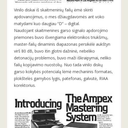
Vinilo diskai iš skaitmeninių failų ėmė skinti
apdovanojimus, o mes džiaugdavomės ant voko
matydami kuo daugiau “D” – digital.
Naudojant skaitmenines garso signalo apdorojimo
priemones buvo išvengiama elektronikos triukšmų,
master-failų dinaminis diapazonas persikėlė aukštyn
virš 80 dB, buvo itin glotni dažninė, nebeliko
detonacijų problemos, buvo maži iškraipymai, neliko
failų kopijavimo nuostolių. Nuo tada vinilo diskų
garso kokybės potencialą lėmė mechaninis formatas,
plokštelės gamybos lygis, patefonas, galvutė, RIAA
korektorius.