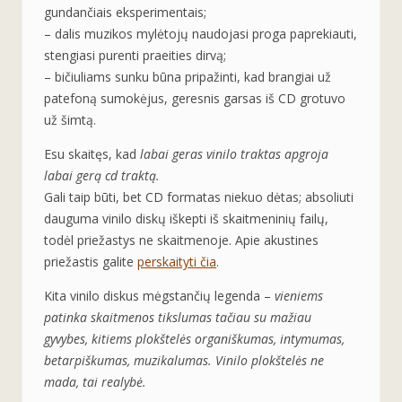
gundančiais eksperimentais;
– dalis muzikos mylėtojų naudojasi proga paprekiauti,
stengiasi purenti praeities dirvą;
– bičiuliams sunku būna pripažinti, kad brangiai už
patefoną sumokėjus, geresnis garsas iš CD grotuvo
už šimtą.
Esu skaitęs, kad
labai geras vinilo traktas apgroja
labai gerą cd traktą.
Gali taip būti, bet CD formatas niekuo dėtas; absoliuti
dauguma vinilo diskų iškepti iš skaitmeninių failų,
todėl priežastys ne skaitmenoje. Apie akustines
priežastis galite
perskaityti čia
.
Kita vinilo diskus mėgstančių legenda –
vieniems
patinka skaitmenos tikslumas tačiau su mažiau
gyvybes, kitiems plokštelės organiškumas, intymumas,
betarpiškumas, muzikalumas. Vinilo plokštelės ne
mada, tai realybė.