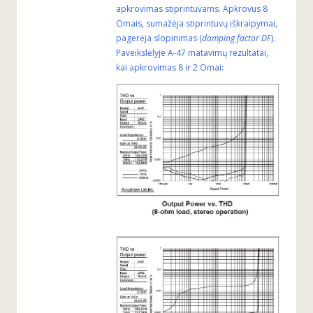
apkrovimas stiprintuvams. Apkrovus 8
Omais, sumažėja stiprintuvų iškraipymai,
pagerėja slopinimas (
damping factor DF
).
Paveikslėlyje A-47 matavimų rezultatai,
kai apkrovimas 8 ir 2 Omai: