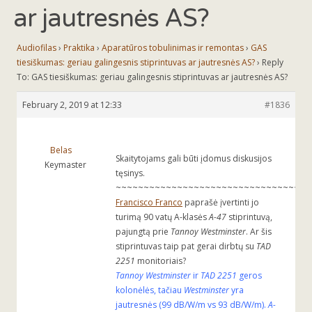
ar jautresnės AS?
Audiofilas
›
Praktika
›
Aparatūros tobulinimas ir remontas
›
GAS
tiesiškumas: geriau galingesnis stiprintuvas ar jautresnės AS?
›
Reply
To: GAS tiesiškumas: geriau galingesnis stiprintuvas ar jautresnės AS?
February 2, 2019 at 12:33
#1836
Belas
Skaitytojams gali būti įdomus diskusijos
Keymaster
tęsinys.
~~~~~~~~~~~~~~~~~~~~~~~~~~~~~~~~~~~
Francisco Franco
paprašė įvertinti jo
turimą 90 vatų A-klasės
A-47
stiprintuvą,
pajungtą prie
Tannoy Westminster
. Ar šis
stiprintuvas taip pat gerai dirbtų su
TAD
2251
monitoriais?
Tannoy Westminster
ir
TAD 2251
geros
kolonėlės, tačiau
Westminster
yra
jautresnės (99 dB/W/m vs 93 dB/W/m).
A-