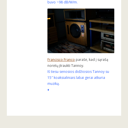
buvo ~98 dB/W/m.
Francisco Franco
parašė, kad į sąrašą
norėtų įtraukti Tannoy.
Iš tiesu senosios didžiosios Tannoy su
15″ koaksialiniais labai gerai atkuria
muziką.
♦