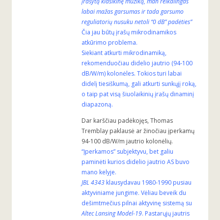
įrašytą klasikinę muziką, man reikalingas
labai mažas garsumas ir tada garsumo
reguliatorių nusuku netoli “0 dB” padėties”
Čia jau būtų įrašų mikrodinamikos
atkūrimo problema.
Siekiant atkurti mikrodinamiką,
rekomenduočiau didelio jautrio (94-100
dB/W/m) kolonėles. Tokios turi labai
didelį tiesiškumą, gali atkurti sunkųjį roką,
o taip pat visą šiuolaikinių įrašų dinaminį
diapazoną.
Dar karščiau padėkojęs, Thomas
Tremblay paklausė ar žinočiau įperkamų
94-100 dB/W/m jautrio kolonėlių.
“Įperkamos” subjektyvu, bet galiu
paminėti kurios didelio jautrio AS buvo
mano kelyje.
JBL 4343
klausydavau 1980-1990 pusiau
aktyviniame jungime. Vėliau beveik du
dešimtmečius pilnai aktyvinę sistemą su
Altec Lansing Model-19
. Pastarųjų jautris