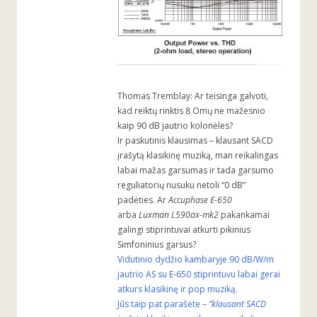
Thomas Tremblay: Ar teisinga galvoti,
kad reiktų rinktis 8 Omų ne mažesnio
kaip 90 dB jautrio kolonėles?
Ir paskutinis klausimas – klausant SACD
įrašytą klasikinę muziką, man reikalingas
labai mažas garsumas ir tada garsumo
reguliatorių nusuku netoli “0 dB”
padėties. Ar
Accuphase E-650
arba
Luxman L590ax-mk2
pakankamai
galingi stiprintuvai atkurti pikinius
Simfoninius garsus?
Vidutinio dydžio kambaryje 90 dB/W/m
jautrio AS su E-650 stiprintuvu labai gerai
atkurs klasikinę ir pop muziką.
Jūs taip pat parašėte –
“klausant SACD