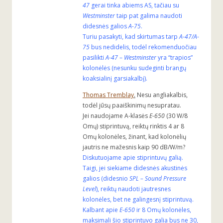
47
gerai tinka abiems AS, tačiau su
Westminster
taip pat galima naudoti
didesnės galios
A-75
.
Turiu pasakyti, kad skirtumas tarp
A-47/A-
75
bus nedidelis, todėl rekomenduočiau
pasilikti
A-47
–
Westminster
yra “trapios”
kolonėlės (nesunku sudeginti brangų
koaksialinį garsiakalbį).
Thomas Tremblay
.
Nesu angliakalbis,
todėl jūsų paaiškinimų nesupratau.
Jei naudojame A-klasės
E-650
(30 W/8
Omų) stiprintuvą, reiktų rinktis 4 ar 8
Omų kolonėles, žinant, kad kolonėlių
jautris ne mažesnis kaip 90 dB/W/m?
Diskutuojame apie stiprintuvų galią.
Taigi, jei siekiame didesnės akustinės
galios (didesnio
SPL – Sound Pressure
Level
), reiktų naudoti jautresnes
kolonėles, bet ne galingesnį stiprintuvą.
Kalbant apie
E-650
ir 8 Omų kolonėles,
maksimali šio stiprintuvo galia bus ne 30,