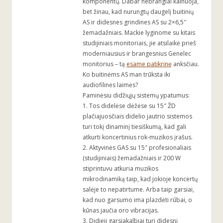
komponentų. Dabar nebrangiai kainuoja,
bet žinau, kad nurungtų daugelį buitinių
AS ir didesnes grindines AS su 2×6,5″
žemadažniais. Mackie lyginome su kitais
studijiniais monitoriais, jie atsilaikė prieš
moderniausius ir brangesnius Genelec
monitorius – tą
esame patikrinę
anksčiau.
Ko buitinėms AS man trūksta iki
audiofilinės laimės?
Paminėsiu didžiųjų sistemų ypatumus:
1. Tos didelėse dėžėse su 15″ ŽD
plačiajuosčiais didelio jautrio sistemos
turi tokį dinaminį tiesiškumą, kad gali
atkurti koncertinius rok-muzikos įrašus.
2. Aktyvinės GAS su 15″ profesionaliais
(studijiniais) žemadažniais ir 200 W
stiprintuvu atkuria muzikos
mikrodinamiką taip, kad jokioje koncertų
salėje to nepatirtume. Arba taip garsiai,
kad nuo garsumo ima plazdėti rūbai, o
kūnas jaučia oro vibracijas.
3. Didieji garsiakalbiai turi didesnį