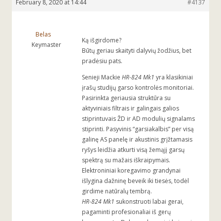
February 8, 2020 at 14:44
#4137
Belas
Ką išgirdome?
Keymaster
Būtų geriau skaityti dalyvių žodžius, bet
pradėsiu pats.
Senieji Mackie
HR-824 Mk1
yra klasikiniai
įrašų studijų garso kontrolės monitoriai.
Pasirinkta geriausia struktūra su
aktyviniais filtrais ir galingais galios
stiprintuvais ŽD ir AD modulių signalams
stiprinti. Pasyvinis “garsiakalbis” per visą
galinę AS panelę ir akustinis grįžtamasis
ryšys leidžia atkurti visą žemąjį garsų
spektrą su mažais iškraipymais.
Elektroniniai koregavimo grandynai
išlygina dažninę beveik iki tiesės, todėl
girdime natūralų tembrą.
HR-824 Mk1
sukonstruoti labai gerai,
pagaminti profesionaliai iš gerų