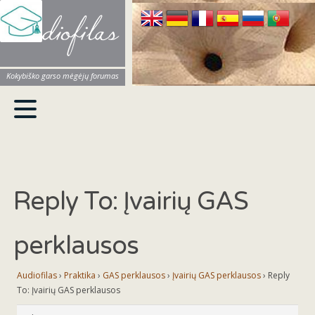
Audiofilas
Kokybiško garso mėgėjų forumas
Reply To: Įvairių GAS
perklausos
Audiofilas
›
Praktika
›
GAS perklausos
›
Įvairių GAS perklausos
›
Reply
To: Įvairių GAS perklausos