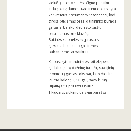
vielučių ir tos vielutės būgno plastiku
juda šokinėdamos. Kad trimito garse yra
konkretaus instrumento rezonansai, kad
girdisi pučiamas oras, dainininko burnos
garsai arba akordeonisto pirštų
prisilietimas prie klavišų.
Buitinės kolonėlės su įprastais
garsiakalbiais to negali ir mes
pabandėme tai patikrinti.
Ką pasakytų nesuinteresuoti ekspertai,
gal labai gerą dažninę turinčių studijinių
monitorių garsas toks pat, kaip didelio
jautrio kolonėlių? O gal į savo kūrinį
įsijautęs čia prifantazavau?
Tikiuosi susitikimų dalyviai parašys.