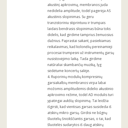
akustinį apkrovimą, membranos juda
nedidelia amplitude, todėl pagerėja AS
akustinis slopinimas. Su geru
tranzistoriniu stiprintuvu ir trumpais
laidais bendrasis slopinimas būna toks
didelis, kad girdime tamprius žemuosius
dažnius. Paprastai sakant, pasiekiamas
reikalavimas, kad kolonėlių pereinamieji
procesai trumpesni už instrumentų garsų
nusistovėjimo laiką. Tada girdime
natūraliai skambančią muziką, lyg
sėdėtume koncertų salėje.
4. Ruporinių modulių kompresinių
garsiakalbių membranos virpa labai
možomis amplitudėmis didelio akustinio
apkrovimo režime, todėl AD modulis turi
ypatingai aukštą slopinimą. Tai leidžia
išgirsti, kad vientisas garsas susideda iš
atskirų mikro-garsų. Girdisi ne būgnų
šluotelių šniokščiantis garsas, o tai, kad
šluotelės sudarytos iš daug atskirų