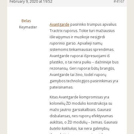
February 9, 2020 at 19:52
#4167
Belas
Avantgarde
pasirinko trumpus apvalius
Keymaster
Tractrix ruporus. Tokie turi mažiausius
iškraipymus ir muzikoje nesigirdi
ruporinio
garso. Apvalieji namų
sistemoms tinkamiausias sprendimas.
Avantgarde ruporai išpresuojami iš
plastiko, o tai nėra puiku – dažninėje bus
rezonansų. Geri ruporai būtų brangūs,
Avantgarde tai žino, todėl ruporų
gamybos technologijos pasirinkimas yra
pateisinamas.
Kitas Avantgarde kompromisas yra
kolonėlių ŽD modulio konstrukcija su
mažo jautrio garsiakalbiais. Gaunasi
disbalansas, nes ruporų efektyvumas
aukštas, o ŽD modulių – žemas. Gaunasi
butelio kakliukas,
kai nėra galimybių