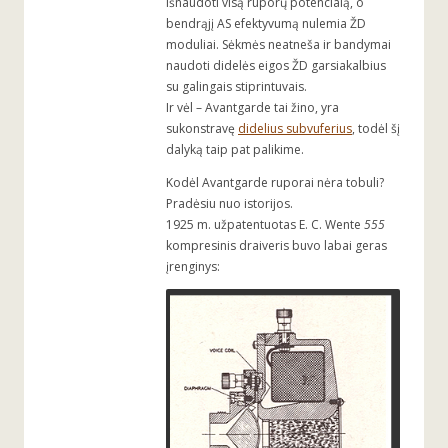
išnaudoti visą ruporų potencialą, o
bendrąjį AS efektyvumą nulemia ŽD
moduliai. Sėkmės neatneša ir bandymai
naudoti didelės eigos ŽD garsiakalbius
su galingais stiprintuvais.
Ir vėl – Avantgarde tai žino, yra
sukonstravę
didelius subvuferius
, todėl šį
dalyką taip pat palikime.
Kodėl Avantgarde ruporai nėra tobuli?
Pradėsiu nuo istorijos.
1925 m. užpatentuotas E. C. Wente
555
kompresinis draiveris buvo labai geras
įrenginys: