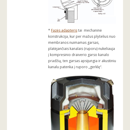
*
Fazės adapteris
tai mechaninė
konstrukcija, kur per mažus plyšelius nuo
membranos nuimamas garsas,
platėjančiais kanalais (ruporu) nukeliauja
į kompresinio draiverio garso kanalo
pradžią, ten garsas apsijungia ir akustiniu
kanalu patenka į ruporo „gerklę“.