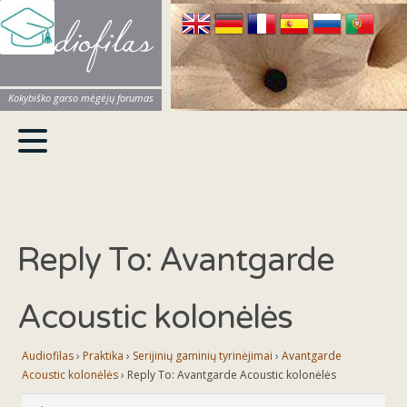
Audiofilas
Kokybiško garso mėgėjų forumas
Reply To: Avantgarde
Acoustic kolonėlės
Audiofilas
›
Praktika
›
Serijinių gaminių tyrinėjimai
›
Avantgarde
Acoustic kolonėlės
›
Reply To: Avantgarde Acoustic kolonėlės