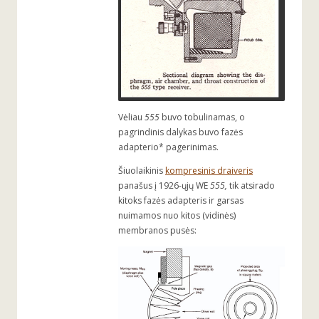
Vėliau
555
buvo tobulinamas, o
pagrindinis dalykas buvo fazės
adapterio* pagerinimas.
Šiuolaikinis
kompresinis draiveris
panašus į 1926-ųjų WE
555,
tik atsirado
kitoks fazės adapteris ir garsas
nuimamos nuo kitos (vidinės)
membranos pusės: