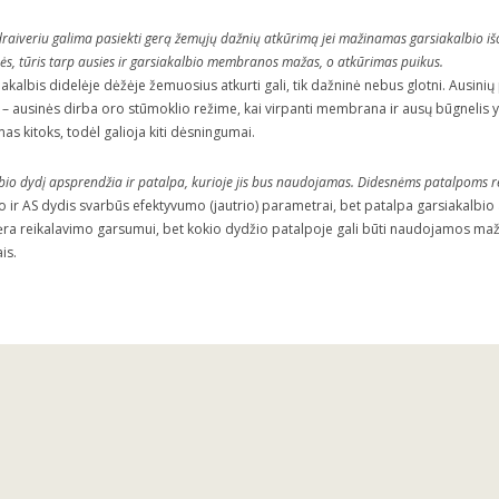
raiveriu galima pasiekti gerą žemųjų dažnių atkūrimą jei mažinamas garsiakalbio išo
ės, tūris tarp ausies ir garsiakalbio membranos mažas, o atkūrimas puikus.
akalbis didelėje dėžėje žemuosius atkurti gali, tik dažninė nebus glotni. Ausinių
– ausinės dirba oro stūmoklio režime, kai virpanti membrana ir ausų būgnelis yr
as kitoks, todėl galioja kiti dėsningumai.
bio dydį apsprendžia ir patalpa, kurioje jis bus naudojamas. Didesnėms patalpoms rei
o ir AS dydis svarbūs efektyvumo (jautrio) parametrai, bet patalpa garsiakalbio 
 nėra reikalavimo garsumui, bet kokio dydžio patalpoje gali būti naudojamos maž
is.