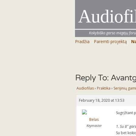
Audiofi
Kokybiško garso mėgėjų for
Pradžia
Paremti projektą
Na
Reply To: Avantg
Audiofilas
›
Praktika
›
Serijinių gam
February 18, 2020 at 13:53
Sugrįžtant 
Belas
Keymaster
1. Su 8″ gar
Su bet kokio