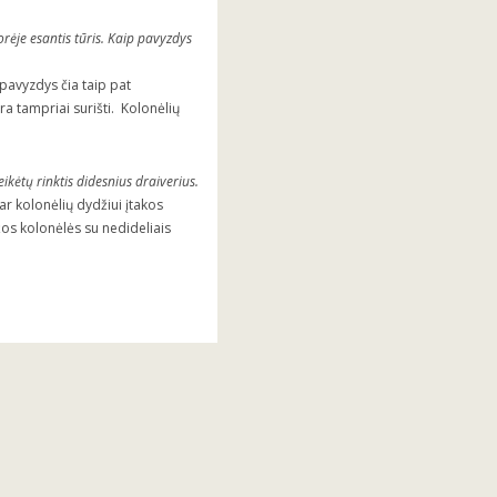
rėje esantis tūris. Kaip pavyzdys
 pavyzdys čia taip pat
a tampriai surišti. Kolonėlių
kėtų rinktis didesnius draiverius.
ar kolonėlių dydžiui įtakos
os kolonėlės su nedideliais