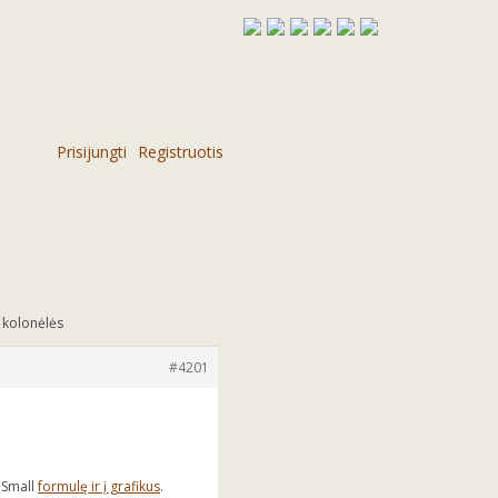
Prisijungti
Registruotis
 kolonėlės
#4201
. Small
formulę ir į grafikus
.