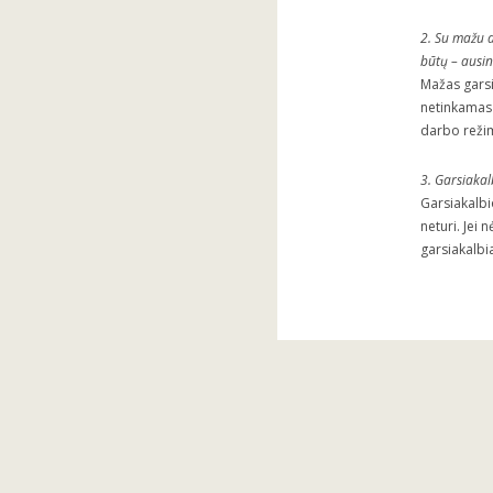
2. Su mažu d
būtų – ausin
Mažas garsi
netinkamas 
darbo režim
3. Garsiakal
Garsiakalbi
neturi. Jei
garsiakalbia