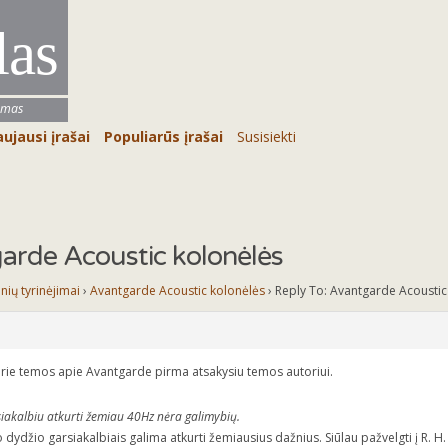
las
umas
ujausi įrašai
Populiarūs įrašai
Susisiekti
arde Acoustic kolonėlės
inių tyrinėjimai
›
Avantgarde Acoustic kolonėlės
›
Reply To: Avantgarde Acoustic
prie temos apie Avantgarde pirma atsakysiu temos autoriui.
siakalbiu atkurti žemiau 40Hz nėra galimybių.
 dydžio garsiakalbiais galima atkurti žemiausius dažnius. Siūlau pažvelgti į R. H