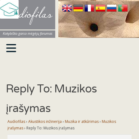
Audiofilas
Kokybiško garso mėgėjų forumas
Reply To: Muzikos
įrašymas
Audiofilas
›
Akustikos inžinerija
›
Muzika ir atkūrimas
›
Muzikos
įrašymas
›
Reply To: Muzikos įrašymas