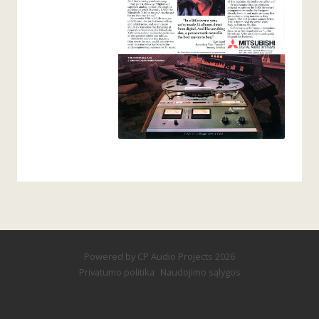
Powered by
CP Audio Projects
2026
Privatumo politika
Naudojimo sąlygos