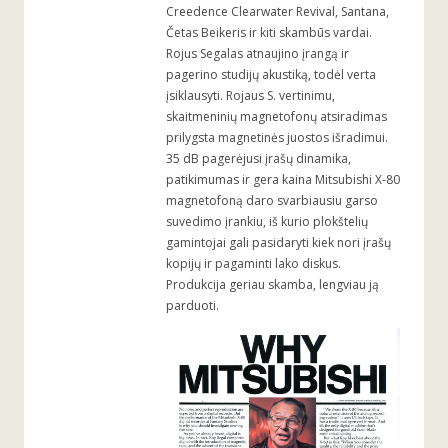
Creedence Clearwater Revival, Santana,
Četas Beikeris ir kiti skambūs vardai.
Rojus Segalas atnaujino įrangą ir
pagerino studijų akustiką, todėl verta
įsiklausyti. Rojaus S. vertinimu,
skaitmeninių magnetofonų atsiradimas
prilygsta magnetinės juostos išradimui.
35 dB pagerėjusi įrašų dinamika,
patikimumas ir gera kaina Mitsubishi X-80
magnetofoną daro svarbiausiu garso
suvedimo įrankiu, iš kurio plokštelių
gamintojai gali pasidaryti kiek nori įrašų
kopijų ir pagaminti lako diskus.
Produkcija geriau skamba, lengviau ją
parduoti.