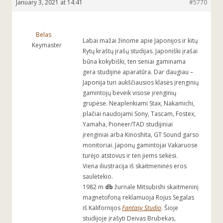
January 3, 2021 at 14:41
#5770
Belas
Labai mažai žinome apie Japonijos ir kitų
Keymaster
Rytų kraštų įrašų studijas. Japoniški įrašai
būna kokybiški, ten seniai gaminama
gera studijinė aparatūra. Dar daugiau –
Japonija turi aukščiausios klasės įrenginių
gamintojų beveik visose įrenginių
grupėse. Neaplenkiami Stax, Nakamichi,
plačiai naudojami Sony, Tascam, Fostex,
Yamaha, Pioneer/TAD studijiniai
įrenginiai arba Kinoshita, GT Sound garso
monitoriai. Japonų gamintojai Vakaruose
turėjo atstovus ir ten jiems sekėsi.
Viena iliustracija iš skaitmeninės eros
saulėtekio.
1982 m
db
žurnale Mitsubishi skaitmeninį
magnetofoną reklamuoja Rojus Segalas
iš Kalifornijos
Fantasy Studio
. Šioje
studijoje įrašyti Deivas Brubekas,