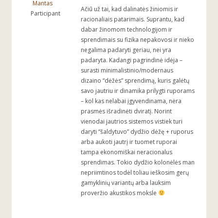
Mantas
Ačiū už tai, kad dalinatės žiniomis ir
Participant
racionaliais patarimais. Suprantu, kad
dabar žinomom technologijom ir
sprendimais su fizika nepakovosi ir nieko
negalima padaryti geriau, nei yra
padaryta. Kadangi pagrindinė idėja –
surasti minimalistinio/modernaus
dizaino “dėžės” sprendimą, kuris galėtų
savo jautriu ir dinamika prilygti ruporams
– kol kas nelabai įgyvendinama, nėra
prasmės išradinėti dviratį. Norint
vienodai jautrios sistemos vistiek turi
daryti “šaldytuvo” dydžio dėžę + ruporus
arba aukoti jautrį ir tuomet ruporai
tampa ekonomiškai neracionalus
sprendimas. Tokio dydžio kolonėlės man
nepriimtinos todėl toliau ieškosim gerų
gamyklinių variantų arba lauksim
proveržio akustikos moksle