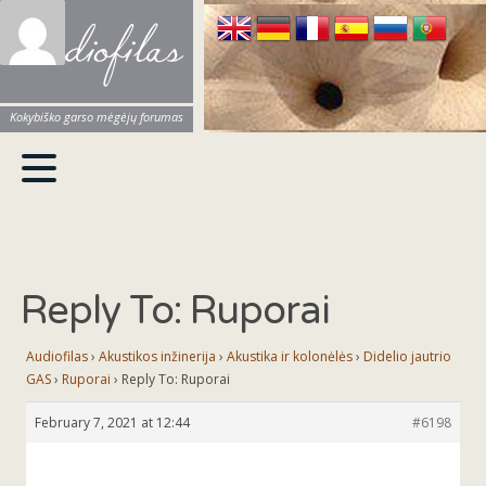
Audiofilas
Kokybiško garso mėgėjų forumas
Reply To: Ruporai
Audiofilas
›
Akustikos inžinerija
›
Akustika ir kolonėlės
›
Didelio jautrio
GAS
›
Ruporai
›
Reply To: Ruporai
February 7, 2021 at 12:44
#6198