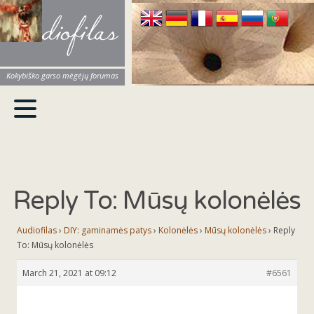
Audiofilas
Kokybiško garso mėgėjų forumas
Reply To: Mūsų kolonėlės
Audiofilas
›
DIY: gaminamės patys
›
Kolonėlės
›
Mūsų kolonėlės
›
Reply
To: Mūsų kolonėlės
March 21, 2021 at 09:12
#6561