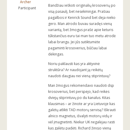
Archer
Bandžiau ieškoti originalių krosoverių po
Participant
visą pasaulį, bet nesėkmingai. Prašiau
pagalbos ir Kenrick Sound bet deja nieko
gero. Man atrodo buvau suradęs vieną
variantą, bet žmogus prašė apie keturis
tūkstančius euru tai man tuo metu atrodė
labai brangu. Jei jūs sutiktumėte
pagaminti krosoverius, būčiau labai
dėkingas.
Noriu paklausti kas yra aktyvinė
struktūra? Ar naudojant ją reikėtų
naudoti daugiau nei vieną stiprintuvą?
Man žmogus rekomendavo naudoti dsp
krosoverius, bet perspėjo, kad reikės
dviejų stiprintuvų po du kanalus. Kitas
klausimas – ar žinote ar yra Lietuvoje kas
galėtų atlikti TAD motorų servisą? Iškrauti
alnico magnetus, išvalyti motorų vidų ir
vėl įmagnetinti. Niekur UK negalėjau rasti
kas galėtu padėti. Richard žinojo vieną