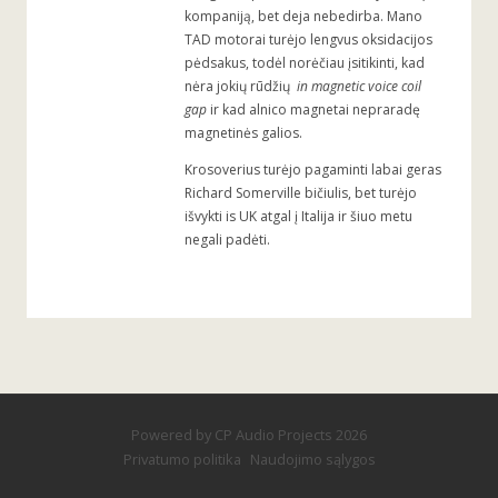
kompaniją, bet deja nebedirba. Mano
TAD motorai turėjo lengvus oksidacijos
pėdsakus, todėl norėčiau įsitikinti, kad
nėra jokių rūdžių
in magnetic voice coil
gap
ir kad alnico magnetai nepraradę
magnetinės galios.
Krosoverius turėjo pagaminti labai geras
Richard Somerville bičiulis, bet turėjo
išvykti is UK atgal į Italija ir šiuo metu
negali padėti.
Powered by
CP Audio Projects
2026
Privatumo politika
Naudojimo sąlygos