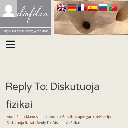
Audiofilas
Kokybiško garso mėgėjų forumas
Reply To: Diskutuoja
fizikai
Audiofilas
›
Mano sielos ruporas
›
Pokalbiai apie garso inžineriją
›
Diskutuoja fizikai
›
Reply To: Diskutuoja fizikai