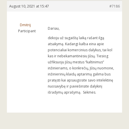
August 10, 2021 at 15:47
#7186
Dmitrij
Dariau,
Participant
dėkoju už sugaištą laiką rašant ilgą
atsakymą. Kadangi kalba eina apie
potencialiai komercinius dalykus, tai kol
kas ir nebekamantinėsiu Jūsų. Tiesiog
užfiksuoju Jūsų mestus “kaltinimus”
inžinieriams, o konkrečių, Jūsų nuomone,
inžinierinių klaidų aptarimą galima bus
pratęsti kai apsaugosite savo intelektinę
nuosavybę ir paviešinsite dalykinį
išradymų aprašymą. Sėkmės.