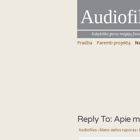
Audiofi
Kokybiško garso mėgėjų for
Pradžia
Paremti projektą
Na
Reply To: Apie m
Audiofilas
›
Mano sielos ruporas
›