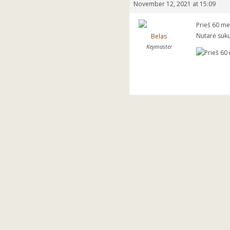
November 12, 2021 at 15:09
Prieš 60 me
Nutarė suku
Belas
Keymaster