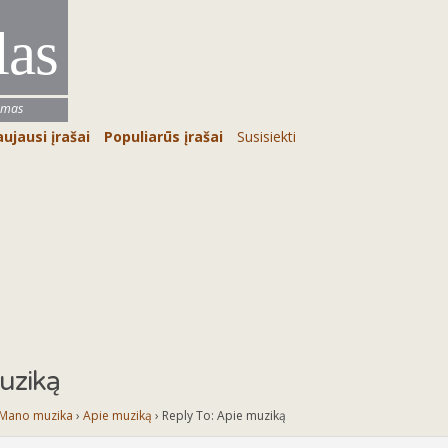
las
umas
ujausi įrašai
Populiarūs įrašai
Susisiekti
uziką
Mano muzika
›
Apie muziką
›
Reply To: Apie muziką