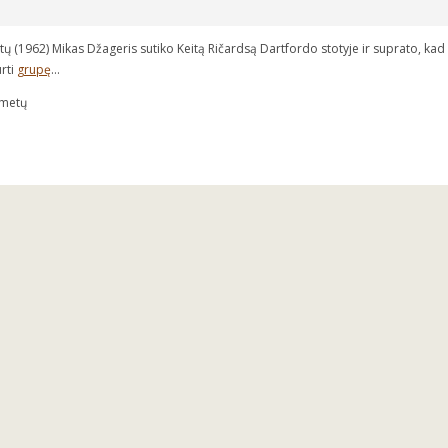
tų (1962) Mikas Džageris sutiko Keitą Ričardsą Dartfordo stotyje ir suprato, ka
rti
grupę
…