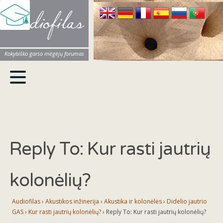
Audiofilas
Kokybiško garso mėgėjų forumas
Reply To: Kur rasti jautrių
kolonėlių?
Audiofilas
›
Akustikos inžinerija
›
Akustika ir kolonėlės
›
Didelio jautrio
GAS
›
Kur rasti jautrių kolonėlių?
›
Reply To: Kur rasti jautrių kolonėlių?