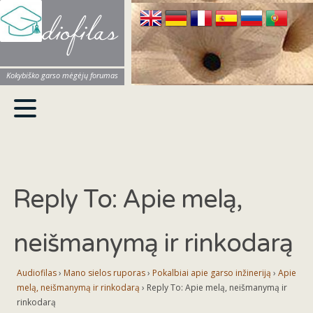
Audiofilas
Kokybiško garso mėgėjų forumas
Reply To: Apie melą,
neišmanymą ir rinkodarą
Audiofilas
›
Mano sielos ruporas
›
Pokalbiai apie garso inžineriją
›
Apie
melą, neišmanymą ir rinkodarą
›
Reply To: Apie melą, neišmanymą ir
rinkodarą