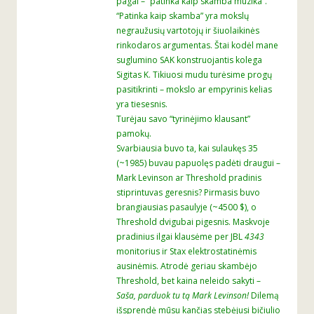
pagal – “patinka kaip skamba muzika”.
“Patinka kaip skamba” yra mokslų
negraužusių vartotojų ir šiuolaikinės
rinkodaros argumentas. Štai kodėl mane
suglumino SAK konstruojantis kolega
Sigitas K. Tikiuosi mudu turėsime progų
pasitikrinti – mokslo ar empyrinis kelias
yra tiesesnis.
Turėjau savo “tyrinėjimo klausant”
pamokų.
Svarbiausia buvo ta, kai sulaukęs 35
(~1985) buvau papuolęs padėti draugui –
Mark Levinson ar Threshold pradinis
stiprintuvas geresnis? Pirmasis buvo
brangiausias pasaulyje (~4500 $), o
Threshold dvigubai pigesnis. Maskvoje
pradinius ilgai klausėme per JBL
4343
monitorius ir Stax elektrostatinėmis
ausinėmis. Atrodė geriau skambėjo
Threshold, bet kaina neleido sakyti –
Saša, parduok tu tą Mark Levinson!
Dilemą
išsprendė mūsu kančias stebėjusi bičiulio