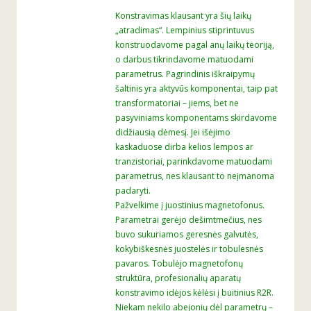
Konstravimas klausant yra šių laikų
„atradimas“. Lempinius stiprintuvus
konstruodavome pagal anų laikų teoriją,
o darbus tikrindavome matuodami
parametrus. Pagrindinis iškraipymų
šaltinis yra aktyvūs komponentai, taip pat
transformatoriai – jiems, bet ne
pasyviniams komponentams skirdavome
didžiausią dėmesį. Jei išėjimo
kaskaduose dirba kelios lempos ar
tranzistoriai, parinkdavome matuodami
parametrus, nes klausant to neįmanoma
padaryti.
Pažvelkime į juostinius magnetofonus.
Parametrai gerėjo dešimtmečius, nes
buvo sukuriamos geresnės galvutės,
kokybiškesnės juostelės ir tobulesnės
pavaros. Tobulėjo magnetofonų
struktūra, profesionalių aparatų
konstravimo idėjos kėlėsi į buitinius R2R.
Niekam nekilo abejonių dėl parametrų –