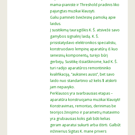
mama-pianistė ir Threshold pradinis liko
pajungtas muzikai klausyti.
Galiu paminėti šviežesnę pamoką apie
laidus.
Į susitikimą tauragiškis K. Š. atsivežė savo
gamybos signalinį laidą. K. Š.
prisistatydavo elektronikos specialistu,
konstruodavo lempinę aparatūrą iš kuo
senesnių komponentų, turėjo būrį
gerbėjų. Susitikę išsiaiškinome, kad K. Š.
turi radijo aparatūros remontininko
kvalifikaciją, “auksines ausis”, bet savo
laido nuo standartinio už kelis $ atskirti
jam nepavyko.
Perklausos yra svarbiausias etapas –
aparatūra konstruojama muzikai klausyti!
Konstravimas, remontas, derinimas be
teorijos žinojimo ir parametrų matavimo
yra grubiausias koks gali būti kelias
geram aparatui sukurti arba ištirti. Galbūt
inžinierius Sigitas K. mane privers