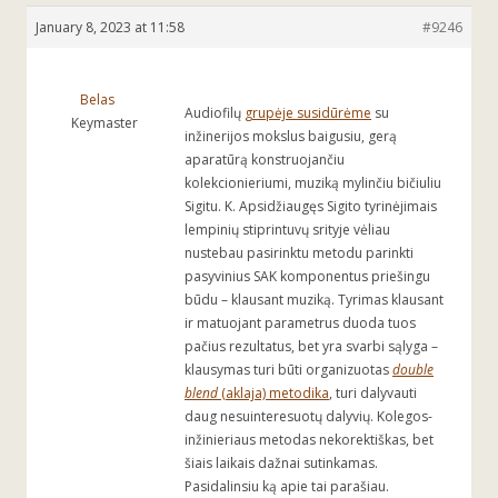
January 8, 2023 at 11:58
#9246
Belas
Audiofilų
grupėje susidūrėme
su
Keymaster
inžinerijos mokslus baigusiu, gerą
aparatūrą konstruojančiu
kolekcionieriumi, muziką mylinčiu bičiuliu
Sigitu. K. Apsidžiaugęs Sigito tyrinėjimais
lempinių stiprintuvų srityje vėliau
nustebau pasirinktu metodu parinkti
pasyvinius SAK komponentus priešingu
būdu – klausant muziką. Tyrimas klausant
ir matuojant parametrus duoda tuos
pačius rezultatus, bet yra svarbi sąlyga –
klausymas turi būti organizuotas
double
blend
(aklaja) metodika
, turi dalyvauti
daug nesuinteresuotų dalyvių. Kolegos-
inžinieriaus metodas nekorektiškas, bet
šiais laikais dažnai sutinkamas.
Pasidalinsiu ką apie tai parašiau.