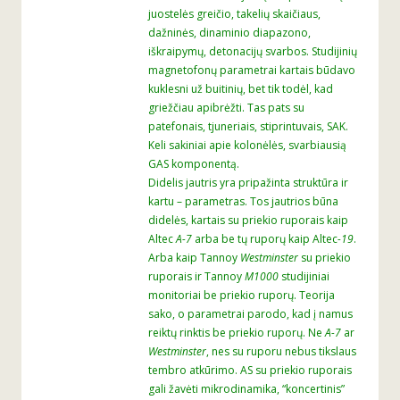
juostelės greičio, takelių skaičiaus,
dažninės, dinaminio diapazono,
iškraipymų, detonacijų svarbos. Studijinių
magnetofonų parametrai kartais būdavo
kuklesni už buitinių, bet tik todėl, kad
griežčiau apibrėžti. Tas pats su
patefonais, tjuneriais, stiprintuvais, SAK.
Keli sakiniai apie kolonėlės, svarbiausią
GAS komponentą.
Didelis jautris yra pripažinta struktūra ir
kartu – parametras. Tos jautrios būna
didelės, kartais su priekio ruporais kaip
Altec
A-7
arba be tų ruporų kaip Altec
-19
.
Arba kaip Tannoy
Westminster
su priekio
ruporais ir Tannoy
M1000
studijiniai
monitoriai be priekio ruporų. Teorija
sako, o parametrai parodo, kad į namus
reiktų rinktis be priekio ruporų. Ne
A-7
ar
Westminster
, nes su ruporu nebus tikslaus
tembro atkūrimo. AS su priekio ruporais
gali žavėti mikrodinamika, “koncertinis”