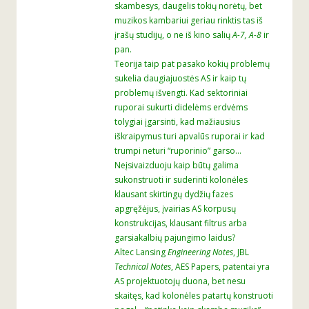
skambesys, daugelis tokių norėtų, bet
muzikos kambariui geriau rinktis tas iš
įrašų studijų, o ne iš kino salių
A-7, A-8
ir
pan.
Teorija taip pat pasako kokių problemų
sukelia daugiajuostės AS ir kaip tų
problemų išvengti. Kad sektoriniai
ruporai sukurti didelėms erdvėms
tolygiai įgarsinti, kad mažiausius
iškraipymus turi apvalūs ruporai ir kad
trumpi neturi “ruporinio” garso…
Neįsivaizduoju kaip būtų galima
sukonstruoti ir suderinti kolonėles
klausant skirtingų dydžių fazes
apgręžėjus, įvairias AS korpusų
konstrukcijas, klausant filtrus arba
garsiakalbių pajungimo laidus?
Altec Lansing
Engineering Notes
, JBL
Technical Notes
, AES Papers, patentai yra
AS projektuotojų duona, bet nesu
skaitęs, kad kolonėles patartų konstruoti