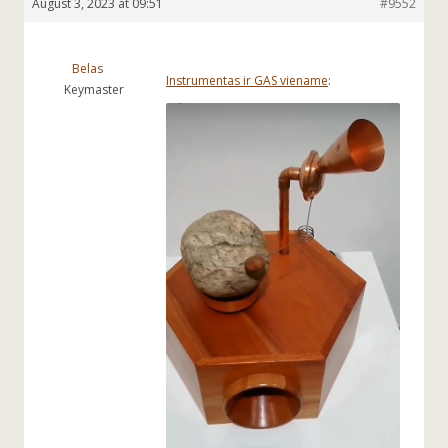
August 3, 2023 at 09:51
#9552
Belas
Instrumentas ir GAS viename
:
Keymaster