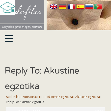
Audiofilas
Kokybiško garso mėgėjų forumas
Reply To: Akustinė
egzotika
Audiofilas
›
Kitos diskusijos
›
Inžinerinė egzotika
›
Akustinė egzotika
›
Reply To: Akustinė egzotika