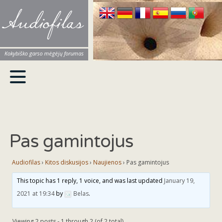
Audiofilas
Kokybiško garso mėgėjų forumas
Pas gamintojus
Audiofilas
›
Kitos diskusijos
›
Naujienos
›
Pas gamintojus
This topic has 1 reply, 1 voice, and was last updated
January 19,
2021 at 19:34
by
Belas
.
Viewing 2 posts - 1 through 2 (of 2 total)