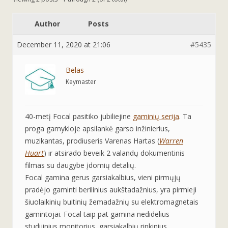
Author
Posts
December 11, 2020 at 21:06
#5435
Belas
Keymaster
40-metį Focal pasitiko jubiliejine
gaminių serija
. Ta
proga gamykloje apsilankė garso inžinierius,
muzikantas, prodiuseris Varenas Hartas (
Warren
Huart
) ir atsirado beveik 2 valandų dokumentinis
filmas su daugybe įdomių detalių.
Focal gamina gerus garsiakalbius, vieni pirmųjų
pradėjo gaminti berilinius aukštadažnius, yra pirmieji
šiuolaikinių buitinių žemadažnių su elektromagnetais
gamintojai. Focal taip pat gamina nedidelius
studijinius monitorius, garsiakalbių rinkinius