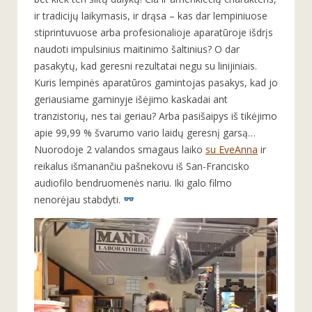
ir tradicijų laikymasis, ir drąsa – kas dar lempiniuose
stiprintuvuose arba profesionalioje aparatūroje išdrįs
naudoti impulsinius maitinimo šaltinius? O dar
pasakytų, kad geresni rezultatai negu su linijiniais.
Kuris lempinės aparatūros gamintojas pasakys, kad jo
geriausiame gaminyje išėjimo kaskadai ant
tranzistorių, nes tai geriau? Arba pasišaipys iš tikėjimo
apie 99,99 % švarumo vario laidų geresnį garsą…
Nuorodoje 2 valandos smagaus laiko
su EveAnna
ir
reikalus išmanančiu pašnekovu iš San-Francisko
audiofilo bendruomenės nariu. Iki galo filmo
nenorėjau stabdyti.