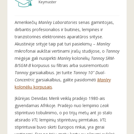
Keymaster
Amerikiečių
Manley Laboratories
senas gamintojas,
dirbantis profesionalios ir buitinės, lempinės ir
tranzistorinės elektroninės aparatūros srityse.
Akustinėje srityje taip pat turi pasiekimų –
Manley
mikrofonai aukštai vertinami įrašų studijose, o
Tannoy
mėgėjai gali nusipirkti
Manley
kolonėlių
Tannoy
SRM-
B/SGM-B
korpusus su filtrais arba susiremontuoti
Tannoy
garsiakalbius. Jei turite
Tannoy 10″ Dual-
Concentric
garsiakalbius, galite pasidomėti
Manley
kolonėlių korpusais
.
Įkūrėjas Deividas Menli veiklą pradėjo 1980-ais
gyvendamas Afrikoje. Pradėjo nuo lempinio
Leak
stiprintuvo tobulinimo, o po trijų metų ant jo stalo
atsirado
VTL
lempinių stiprintuvų pirmtakas.
VTL
stiprintuvai buvo skirti Europos rinkai, yra gerai