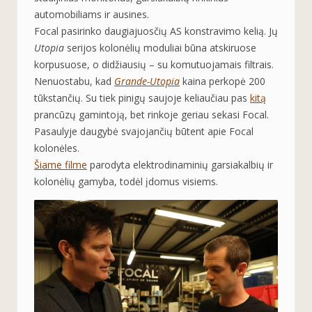
automobiliams ir ausines.
Focal pasirinko daugiajuosčių AS konstravimo kelią. Jų
Utopia
serijos kolonėlių moduliai būna atskiruose
korpusuose, o didžiausių – su komutuojamais filtrais.
Nenuostabu, kad
Grande-Utopia
kaina perkopė 200
tūkstančių. Su tiek pinigų saujoje keliaučiau pas
kitą
prancūzų gamintoją, bet rinkoje geriau sekasi Focal.
Pasaulyje daugybė svajojančių būtent apie Focal
kolonėles.
Šiame filme
parodyta elektrodinaminių garsiakalbių ir
kolonėlių gamyba, todėl įdomus visiems.