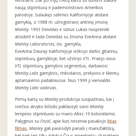
vertinami. Dar po trijų metų kartu su sūnumi sukūrė
naują stiprintuvą ir pademonstravo Amerikos
parodoje. Sulaukęs sėkmės Kalifornijoje atidarė
gamyklą, o 1988 m. užregistravo antrinę įmonę
Manley
. 1993 Deividas ir sūnus Lukas nusprendė
atsiskirti ir tada Deividas su žmona EveAnna atidarė
Manley Laboratories, Inc.
gamyklą.
EveAnna Dauray Kalifornijoje ieškojo darbo gitarinių
stiprintuvų gamykloje, bet užstrijo
VTL
. Praėjo visus
VTL
stiprintuvų gamybos segmentus, darbavosi
Menley Labs
gamybos, rinkodaros, prekyvos ir klientų
aptarnavimo padaliniuose. Nuo 1999 ji vienvaldis
Manley Labs
vadovas.
Pirmą kartą su
Manley
produkcija susipažinau, kai į
svečius atvyko bičiulis paklausyti savo
Manley
lempinio stiprintuvio su mano Altec-19 kolonėlėmis.
Palyginus su
Focal
, apie kurį neseniai pasakojo
kitas
filmas
,
Manley
gali pasirodyti panaši į manufaktūrą,
bet kiek ten šiltų dalykų! Čia ir amerikiečių charakteris,