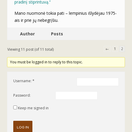
pradinį stiprintuvą.“
Mano nuomonė tokia pati – lempinius išlydėjau 1975-
ais ir prie jų nebegrįšiu.
Author
Posts
←
1
2
Viewing 11 post (of 11 total)
You must be logged in to reply to this topic.
Username:
Password:
Keep me signed in
LOG IN