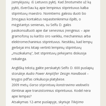
įsimylėjusių iš Lietuvos pyktį. Kad žinotumėte už ką
pykti, išverčiau ką apie lempinius stiprintuvus kalba
stiprintuvų maestro. Norintiems galėsiu duoti šio
žmogaus kontaktus nepasitenkinimui išpilti, o
mėgstantys senienas, su Selfu D. galės
pasikonsultuoti apie dar senesnius įrenginius – apie
gramofoną su karšto oro varikliu, mechaninius arba
elektromechaninius stiprintuvus. Nesitikiu, kad lempų
gerbėjai ims kitaip vertinti lempinių stiprintuvų
„muzikalumą“, bet stiprintuvų pirkėjams diskusija
reikalinga.
Anglišką tekstą galite perskaityti Selfo D. 600 puslapių
storulėje
Audio Power Amplifier Design Handbook –
knygos pdf’as cirkuliuoja platybėse.
2009 metų
Garso stiprintuvų konstravimo vadovėlis
išimtinai apie tranzistorinius stiprintuvus. Kodėl nėra
apie lempas?
Atsakymas 12-ame puslapyje, skyriuje
Tikėjimo