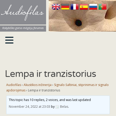
Audiofilas
Kokybiško garso mėgėjų forumas
Lempa ir tranzistorius
Audiofilas
›
Akustikos inžinerija
›
Signalo šaltiniai, stiprinimas ir signalo
apdorojimas
›
Lempa ir tranzistorius
This topic has 10 replies, 2 voices, and was last updated
November 24, 2022 at 23:03
by
Belas
.