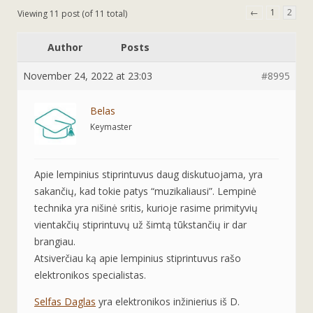
←
1
2
Viewing 11 post (of 11 total)
Author
Posts
November 24, 2022 at 23:03
#8995
Belas
Keymaster
Apie lempinius stiprintuvus daug diskutuojama, yra
sakančių, kad tokie patys “muzikaliausi”. Lempinė
technika yra nišinė sritis, kurioje rasime primityvių
vientakčių stiprintuvų už šimtą tūkstančių ir dar
brangiau.
Atsiverčiau ką apie lempinius stiprintuvus rašo
elektronikos specialistas.
Selfas Daglas
yra elektronikos inžinierius iš D.