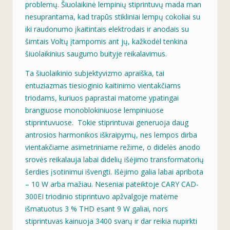
problemų. Šiuolaikinė lempinių stiprintuvų mada man
nesuprantama, kad trapūs stikliniai lempų cokoliai su
iki raudonumo įkaitintais elektrodais ir anodais su
šimtais Voltų įtampomis ant jų, kažkodėl tenkina
šiuolaikinius saugumo buityje reikalavimus.
Ta šiuolaikinio subjektyvizmo apraiška, tai
entuziazmas tiesioginio kaitinimo vientakčiams
triodams, kuriuos paprastai matome ypatingai
brangiuose monoblokiniuose lempiniuose
stiprintuvuose. Tokie stiprintuvai generuoja daug
antrosios harmonikos iškraipymų, nes lempos dirba
vientakčiame asimetriniame režime, o didelės anodo
srovės reikalauja labai didelių išėjimo transformatorių
šerdies įsotinimui išvengti. Išėjimo galia labai apribota
– 10 W arba mažiau. Neseniai pateiktoje CARY CAD-
300EI triodinio stiprintuvo apžvalgoje matėme
išmatuotus 3 % THD esant 9 W galiai, nors
stiprintuvas kainuoja 3400 svarų ir dar reikia nupirkti