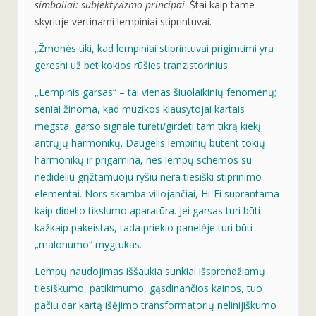
simboliai: subjektyvizmo principai
. Štai kaip tame
skyriuje vertinami lempiniai stiprintuvai.
„Žmonės tiki, kad lempiniai stiprintuvai prigimtimi yra
geresni už bet kokios rūšies tranzistorinius.
„Lempinis garsas“ – tai vienas šiuolaikinių fenomenų;
seniai žinoma, kad muzikos klausytojai kartais
mėgsta garso signale turėti/girdėti tam tikrą kiekį
antrųjų harmonikų. Daugelis lempinių būtent tokių
harmonikų ir prigamina, nes lempų schemos su
nedideliu grįžtamuoju ryšiu nėra tiesiški stiprinimo
elementai. Nors skamba viliojančiai, Hi-Fi suprantama
kaip didelio tikslumo aparatūra. Jei garsas turi būti
kažkaip pakeistas, tada priekio panelėje turi būti
„malonumo“ mygtukas.
Lempų naudojimas iššaukia sunkiai išsprendžiamų
tiesiškumo, patikimumo, gąsdinančios kainos, tuo
pačiu dar kartą išėjimo transformatorių nelinijiškumo