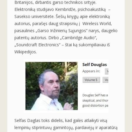
Britanijos, dirbantis garso technikos srityje.
Elektroniką studijavo Kembridže, psichoakustiką –
Sasekso universitete. Šešių knygų apie elektroniką
autorius, parašęs daug straipsnių į Wireless World,
pasaulinės „Garso Inžinierių Sąjungos“ narys, daugelio
patentų autorius. Dirbo „Cambridge Audio“,
„Soundcraft Electronics“ – štai ką sukompiliavau iš
Wikipedijos.
Selfas Daglas toks didelis, kad galės atlaikyti visą
lempinių stiprintuvų gamintojų, pardavėjų ir aparatūrą