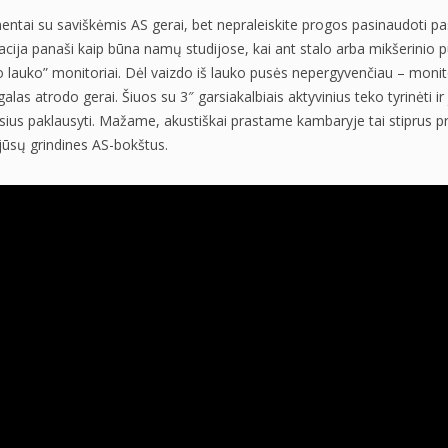
entai su saviškėmis AS gerai, bet nepraleiskite progos pasinaudoti pa
acija panaši kaip būna namų studijose, kai ant stalo arba mikšerinio pu
o lauko” monitoriai. Dėl vaizdo iš lauko pusės nepergyvenčiau – monit
alas atrodo gerai. Šiuos su 3″ garsiakalbiais aktyvinius teko tyrinėti ir
usius paklausyti. Mažame, akustiškai prastame kambaryje tai stiprus pr
 jūsų grindines AS-bokštus.