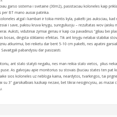
iau garso sistema i svetaine (30m2), pasistaciau koloneles kaip prikla
 per BT mano ausiai patinka.
loneles atgal i kambari ir tokia mintis kyla, pakelti jas auksciau, kad
iesiai i save, pakisu kruva knygu, sureguliuoju – rezultatas wov (aisku 
erai. Auksti, vidutiniai zymiai geriau ir kaip cia pavadinus “giliau bei p
s bosas, dingsta stiklainio efektas. Tik ant knygu nelabai stabiliai stovi,
iu atkurimui, bei reiketu dar bent 5-10 cm pakelti, nes apatini garsiak
s. Savaitgali pabandysiu dar pasizaisti.
oriu, ant stalo statyti negaliu, nes man reikia stalo vietos, plius neka
 puse. As galvojau apie monitorius su stovais (buciau states ten pat k
taike sios koloneles uz nebloga kaina, neardytos, tvarkingos, tai prigr
i su 3″ garsikalbiais kazkaip nezavi, bet tikrai nesigincysiu, as mazai c
u.