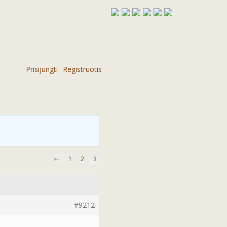
Prisijungti
Registruotis
←
1
2
3
#9212