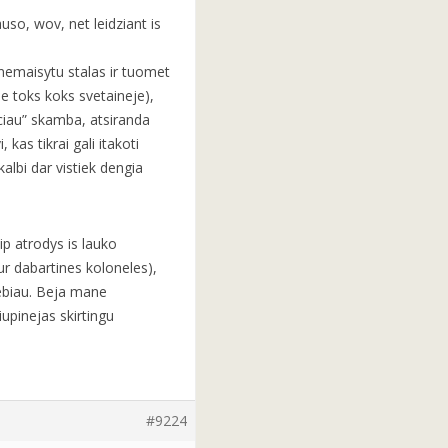
uso, wov, net leidziant is
 nemaisytu stalas ir tuomet
ne toks koks svetaineje),
laciau” skamba, atsiranda
 kas tikrai gali itakoti
albi dar vistiek dengia
ip atrodys is lauko
ur dabartines koloneles),
iebiau. Beja mane
iupinejas skirtingu
#9224