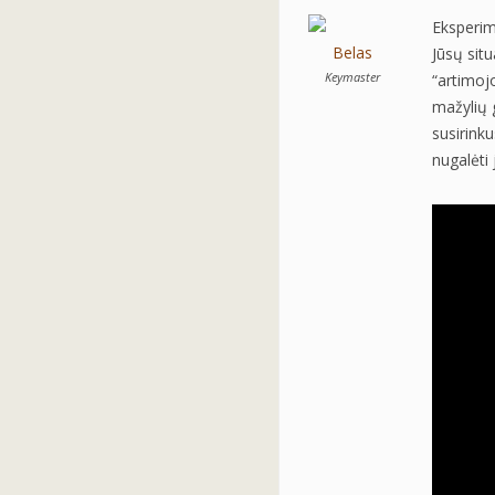
Eksperim
Belas
Jūsų situ
Keymaster
“artimoj
mažylių g
susirink
nugalėti