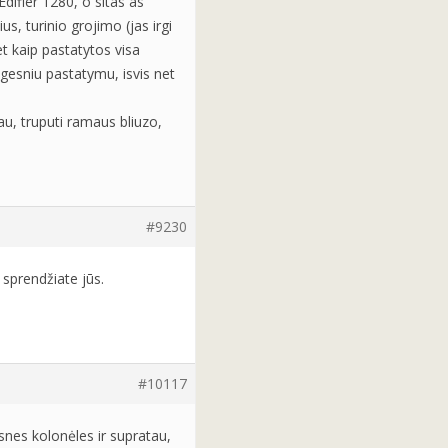
difier 1280, o sitas as
us, turinio grojimo (jas irgi
et kaip pastatytos visa
ngesniu pastatymu, isvis net
au, truputi ramaus bliuzo,
#9230
 sprendžiate jūs.
#10117
nes kolonėles ir supratau,