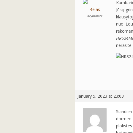
Kambario 
Belas
Jūsų grin
Keymaster
klausytoj
nuo iLo
rekomendu
HR624M
nerasite 
January 5, 2023 at 23:03
Siandien 
dormeo ku
plokstes 
bei grindi