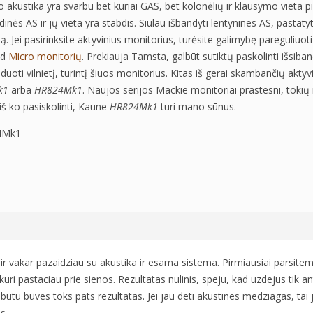
akustika yra svarbu bet kuriai GAS, bet kolonėlių ir klausymo vieta pir
dinės AS ir jų vieta yra stabdis. Siūlau išbandyti lentynines AS, pastaty
ą. Jei pasirinksite aktyvinius monitorius, turėsite galimybę pareguliuo
ud
Micro monitorių
. Prekiauja Tamsta, galbūt sutiktų paskolinti išsiban
oti vilnietį, turintį šiuos monitorius. Kitas iš gerai skambančių aktyv
k1
arba
HR824Mk1
. Naujos serijos Mackie monitoriai prastesni, toki
iš ko pasiskolinti, Kaune
HR824Mk1
turi mano sūnus.
ir vakar pazaidziau su akustika ir esama sistema. Pirmiausiai parsitem
ri pastaciau prie sienos. Rezultatas nulinis, speju, kad uzdejus tik a
butu buves toks pats rezultatas. Jei jau deti akustines medziagas, tai j
s.