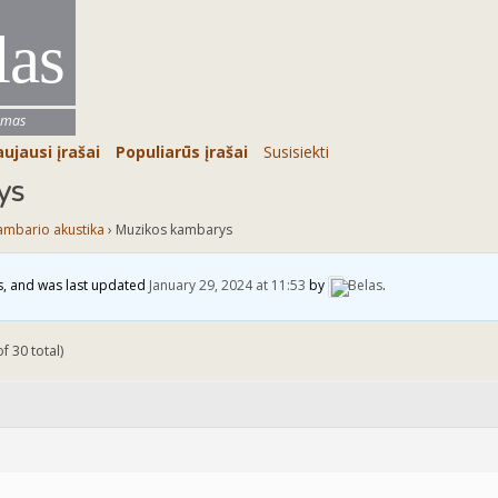
las
umas
ujausi įrašai
Populiarūs įrašai
Susisiekti
ys
ambario akustika
›
Muzikos kambarys
es, and was last updated
January 29, 2024 at 11:53
by
Belas
.
f 30 total)