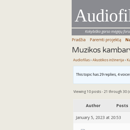
Audiofi
Kokybiško garso mėgėjų for
Pradžia
Paremti projektą
Na
Muzikos kambar
Audiofilas
›
Akustikos inžinerija
›
K
This topic has 29 replies, 4 voic
Viewing 10 posts - 21 through 30 (o
Author
Posts
January 5, 2023 at 20:53