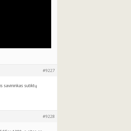
#9227
is savininkas sutiktų
#9228