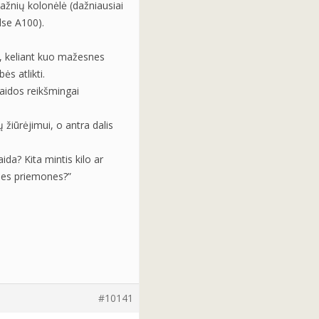
žnių kolonėlė (dažniausiai
lse A100).
ą, keliant kuo mažesnes
s atlikti.
laidos reikšmingai
žiūrėjimui, o antra dalis
ida? Kita mintis kilo ar
ines priemones?”
#10141