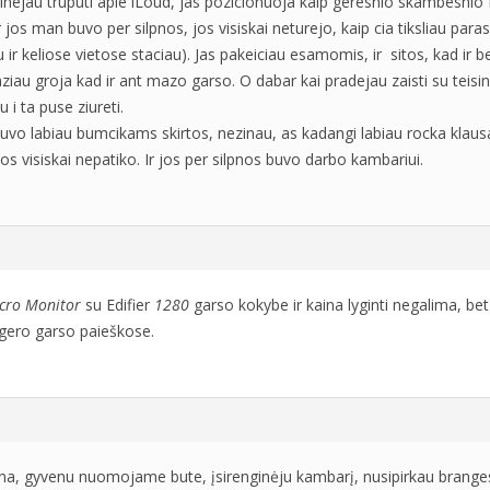
tinejau truputi apie iLoud, jas pozicionuoja kaip geresnio skambesnio E
r jos man buvo per silpnos, jos visiskai neturejo, kaip cia tiksliau parasi
 ir keliose vietose staciau). Jas pakeiciau esamomis, ir sitos, kad ir b
aziau groja kad ir ant mazo garso. O dabar kai pradejau zaisti su teisi
 i ta puse ziureti.
buvo labiau bumcikams skirtos, nezinau, as kadangi labiau rocka klaus
os visiskai nepatiko. Ir jos per silpnos buvo darbo kambariui.
cro Monitor
su Edifier
1280
garso kokybe ir kaina lyginti negalima, bet
ero garso paieškose.
na, gyvenu nuomojame bute, įsirenginėju kambarį, nusipirkau branges