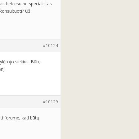
s tiek esu ne specialistas
akonsultuoti? Už
#10124
lėtojo siekius. Būtų
nį.
#10129
nti forume, kad būtų