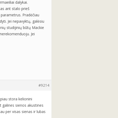
maeiliai dalykai.
tas ant stalo prieš
ti parametrus. Pradėčiau
dyti. Jei nepavyktų, galėsiu
inių studijinių būtų Mackie
ų nerekomenduoju. Jei
#9214
piau stora kelionini
nt galines sienos akustines
au per visas sienas ir lubas