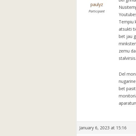
paulyz
Nusitemp
Participant
Youtubes
Tempiu ko
atsukti t
bet jau g
minksteni
zemu dazn
stalvirsi
Del monit
nugarine
bet pasi
monitoria
aparatur
January 6, 2023 at 15:16