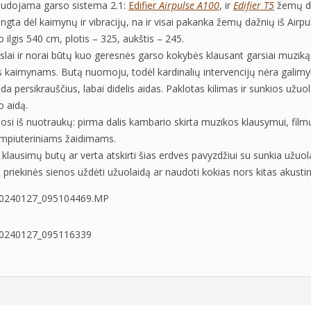
udojama garso sistema 2.1:
Edifier
Airpulse A100
, ir
Edifier T5
žemų da
ngta dėl kaimynų ir vibracijų, na ir visai pakanka žemų dažnių iš Airpu
ilgis 540 cm, plotis – 325, aukštis – 245.
slai ir norai būtų kuo geresnės garso kokybės klausant garsiai muzik
as kaimynams. Butą nuomoju, todėl kardinalių intervencijų nėra galimybė
a persikrauščius, labai didelis aidas. Paklotas kilimas ir sunkios užuo
 aidą.
osi iš nuotraukų: pirma dalis kambario skirta muzikos klausymui, filmų 
ompiuteriniams žaidimams.
 klausimų butų ar verta atskirti šias erdves pavyzdžiui su sunkia užuola
t priekinės sienos uždėti užuolaidą ar naudoti kokias nors kitas akust