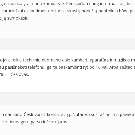
oga akustika yra mano kambaryje. Perskaičiau daug informacijos, bet vi
 savarankiškai eksperimentuoti. Ar atsirastų norinčių nuotoliniu būdu p
ciją sumokėsiu.
ojant reikia techninių duomenų apie kambarį, aparatūrą ir muzikos my
u pasišnekėti telefonu, galite paskambinti ryt po 10 val. Arba šeštadie
85 – Česlovas.
ačiū dar kartą Česlovui už konsultaciją. Nutarėm susirašinėjimą pavieši
 ir kitiems gero garso ieškotojams.