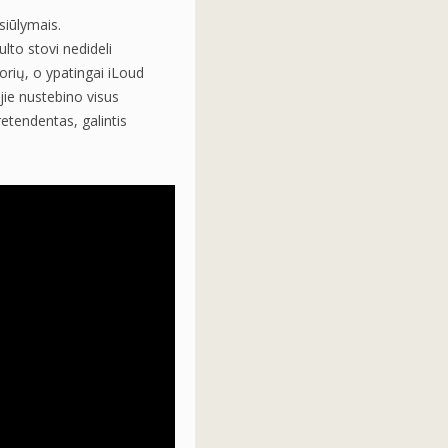
siūlymais.
lto stovi nedideli
orių, o ypatingai iLoud
 jie nustebino visus
etendentas, galintis