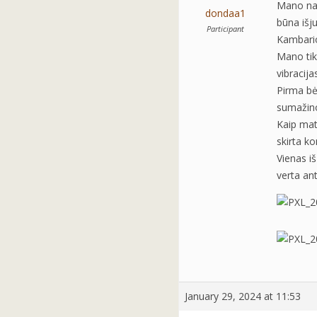
Mano na
dondaa1
būna išju
Participant
Kambario 
Mano tik
vibracij
Pirma bėd
sumažino
Kaip mat
skirta k
Vienas iš
verta an
January 29, 2024 at 11:53