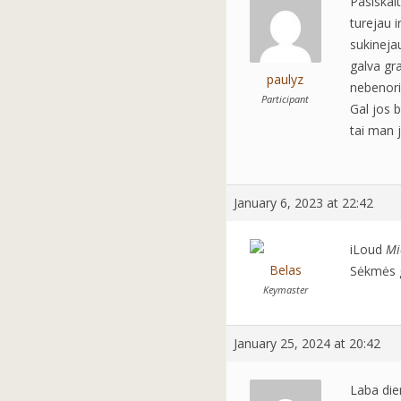
Pasiskai
turejau i
sukinejau
galva gr
paulyz
nebenoriu
Participant
Gal jos 
tai man j
January 6, 2023 at 22:42
iLoud
Mi
Belas
Sėkmės g
Keymaster
January 25, 2024 at 20:42
Laba die