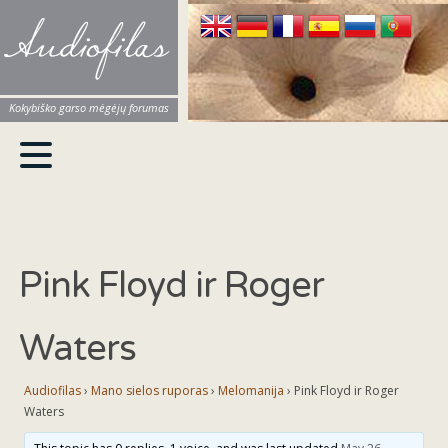
Audiofilas
Kokybiško garso mėgėjų forumas
Pink Floyd ir Roger
Waters
Audiofilas
›
Mano sielos ruporas
›
Melomanija
›
Pink Floyd ir Roger
Waters