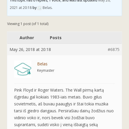
This topic has 0 replies, 1 voice, and was last updated
May 26,
2021 at 20:18
by
Belas
.
Viewing 1 post (of 1 total)
Author
Posts
May 26, 2018 at 20:18
#6875
Belas
Keymaster
Pink Floyd ir Roger Waters. The Wall pirmą kartą
išgirdau gal kokiais 1983-iais metais. Buvo gilus
sovietmetis, aš buvau paauglys ir štai tokia muzika
tarsi iš giedro dangaus. Persirašiau dainų žodžius nuo
vidinio voko ir, nors beveik visi žodžiai buvo
suprantami, sudėti visko į vieną išbaigtą seką