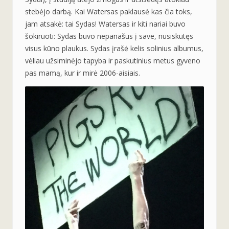
stebėjo darbą. Kai Watersas paklausė kas čia toks,
jam atsakė: tai Sydas! Watersas ir kiti nariai buvo
šokiruoti: Sydas buvo nepanašus į save, nusiskutęs
visus kūno plaukus. Sydas įrašė kelis solinius albumus,
vėliau užsiminėjo tapyba ir paskutinius metus gyveno
pas mamą, kur ir mirė 2006-aisiais.