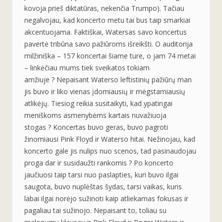
kovoja prieš diktatūras, nekenčia Trumpo). Tačiau
negalvojau, kad koncerto metu tai bus taip smarkiai
akcentuojama. Faktiškai, Watersas savo koncertus
pavertė tribūna savo pažiūroms išreikšti. O auditorija
milžiniška – 157 koncertai šiame ture, o jam 74 metai
– linkėčiau mums tiek sveikatos tokiam
amžiuje
?
Nepaisant Waterso leftistinių pažiūrų man
jis buvo ir liko vienas įdomiausių ir mėgstamiausių
atlikėjų. Tiesiog reikia susitaikyti, kad ypatingai
meniškoms asmenybėms kartais nuvažiuoja
stogas
?
Koncertas buvo geras, buvo pagroti
žinomiausi Pink Floyd ir Waterso hitai. Nežinojau, kad
koncerto gale jis nulips nuo scenos, tad pasinaudojau
proga dar ir susidaužti rankomis
?
Po koncerto
jaučiuosi taip tarsi nuo paslapties, kuri buvo ilgai
saugota, buvo nuplėštas šydas, tarsi vaikas, kuris
labai ilgai norėjo sužinoti kaip atliekamas fokusas ir
pagaliau tai sužinojo. Nepaisant to, toliau su