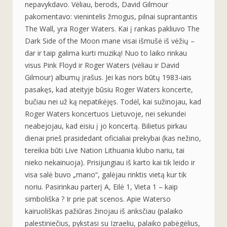
nepavykdavo. Vėliau, berods, David Gilmour
pakomentavo: vienintelis žmogus, pilnai suprantantis
The Wall, yra Roger Waters. Kai į rankas pakliuvo The
Dark Side of the Moon mane vis
ai išmušė iš vėžių –
dar ir taip galima kurti muziką! Nuo to laiko rinkau
visus Pink Floyd ir Roger Waters (vėliau ir David
Gilmour) albumų įrašus. Jei kas nors būtų 1983-iais
pasakęs, kad ateityje būsiu Roger Waters koncerte,
bučiau nei už ką nepatikėjęs. Todėl, kai sužinojau, kad
Roger Waters koncertuos Lietuvoje, nei sekundei
neabejojau, kad eisiu į jo koncertą. Bilietus pirkau
dienai prieš prasidedant oficialiai prekybai (kas nežino,
tereikia būti Live Nation Lithuania klubo nariu, tai
nieko nekainuoja). Prisijungiau iš karto kai tik leido ir
visa salė buvo „mano“, galėjau rinktis vietą kur tik
noriu. Pasirinkau parterį A, Eilė 1, Vieta 1 – kaip
simboliška ? Ir prie pat scenos. Apie Waterso
kairuoliškas pažiūras žinojau iš anksčiau (palaiko
palestiniečius, pykstasi su Izraeliu, palaiko pabėgėlius,