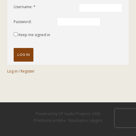
Username:
Password:
Keep me signed in
LOG IN
Log in
/
Register
Powered by
CP Audio Projects
2026
Privatumo politika
Naudojimo sąlygos