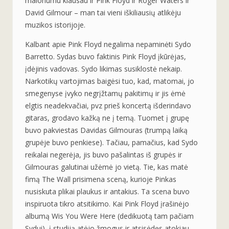
malonumu klausau ir Pink Floyd ir Roger Waters ir
David Gilmour – man tai vieni iškiliausių atlikėju
muzikos istorijoje.
Kalbant apie Pink Floyd negalima nepaminėti Sydo
Barretto. Sydas buvo faktinis Pink Floyd įkūrėjas,
įdėjinis vadovas. Sydo likimas susiklostė nekaip.
Narkotikų vartojimas baigėsi tuo, kad, matomai, jo
smegenyse įvyko negrįžtamų pakitimų ir jis ėmė
elgtis neadekvačiai, pvz prieš koncertą išderindavo
gitaras, grodavo kažką ne į temą. Tuomet į grupę
buvo pakviestas Davidas Gilmouras (trumpą laiką
grupėje buvo penkiese). Tačiau, pamačius, kad Sydo
reikalai negerėja, jis buvo pašalintas iš grupės ir
Gilmouras galutinai užėmė jo vietą. Tie, kas matė
fimą The Wall prisimena sceną, kurioje Pinkas
nusiskuta plikai plaukus ir antakius. Ta scena buvo
inspiruota tikro atsitikimo. Kai Pink Floyd įrašinėjo
albumą Wis You Were Here (dedikuotą tam pačiam
Sydui), į studiją atėjo žmogus ir atsisėdęs atokiau