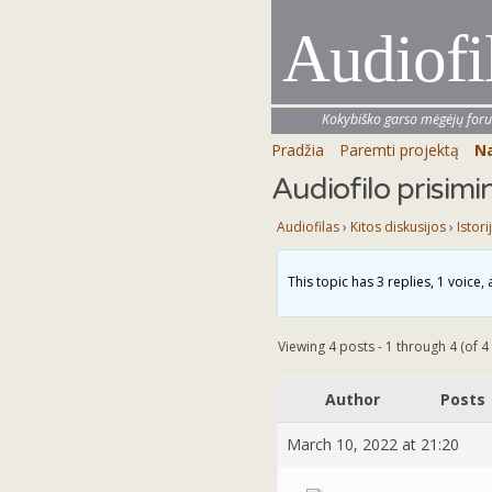
Audiofi
Kokybiško garso mėgėjų for
Pradžia
Paremti projektą
Na
Audiofilo prisimi
Audiofilas
›
Kitos diskusijos
›
Istori
This topic has 3 replies, 1 voice
Viewing 4 posts - 1 through 4 (of 4 
Author
Posts
March 10, 2022 at 21:20