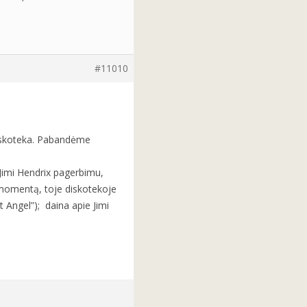
#11010
diskoteka. Pabandėme
 Jimi Hendrix pagerbimu,
į momentą, toje diskotekoje
 Angel”); daina apie Jimi