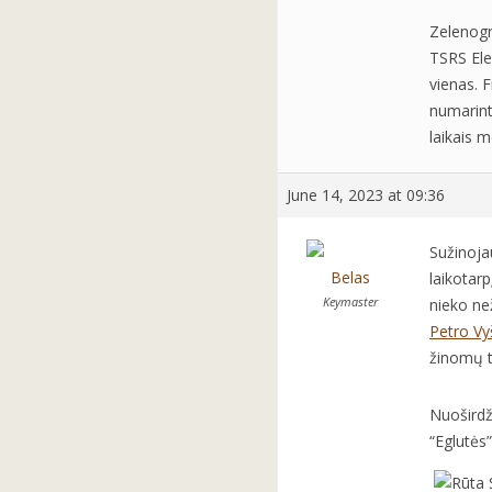
Zelenogr
TSRS Ele
vienas. 
numarint
laikais 
June 14, 2023 at 09:36
Sužinoja
Belas
laikotar
Keymaster
nieko ne
Petro Vy
žinomų ta
Nuoširdž
“Eglutės” 