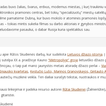
adas buvo žalias, švarus, erdvus, modernus miestas, į kurį traukiniu 
ktronikos pramonės centras, bet tokių “specializuotų” miestų-satelit
Filme pamatėme Dubną, kur buvo mokslo ir atominės pramonės lopšys
as – tokias mintis sukelia filmas su darbo aktoriais ir gynybos ministr
meluodavome pasauliui, o dabar Rusija kuria spektaklius sau.
u apie Rūtos Skudienės darbą, kur sudėliota
Lietuvos džiazo istorija
. 
pį sutelpa XX a. pradžioje Kauno
“Metropolyje” groję
lietuviško džiazo 
žinojau, o taip pat mano jaunystės metais atsiradę džiazo perlai –
Via
šniausko kvartetas
,
Kęstučio Lušo, Marinos Granovskajos, Gintauto 
utiečių muzikinė veikla. Ten dailiai surašyti tekstai, nuotraukos ir muz
iausi linkėjimai ir padėka resurso autorei
Rūtai Skudienei
(Žalnieriūtei
gitaristei.