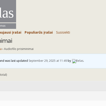
las
umas
ujausi įrašai
Populiarūs įrašai
Susisiekti
nimai
ja
›
Audiofilo prisiminimai
, and was last updated
September 29, 2025 at 11:49
by
Belas
.
total)