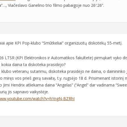
a”…, Viačeslavo Ganelino trio filmo pabaigoje nuo 26′:26”.
iniai apie KPI Pop-klubo “Smūtkeliai” organizuotų diskotekų 55-metį.
26 LTSR (KPI Elektronikos ir Automatikos fakultete) pirmąkart vyko 
i kokia daina ta diskoteka prasidėjo?
 klubo veteranų sutarimu, diskoteka prasidėjo ne daina, o dainininko
vo miręs vos prieš gerą savaitę, t.y. rugsėjo 18 d. Prisimenant istorin
 Jimi Hendrix atliekama daina “Angelas” (“Angel” dar vadinama “Sweet
rią jis sapnavo vaikystėje.
/www.youtube.com/watch?v=hYngN-BZRhI