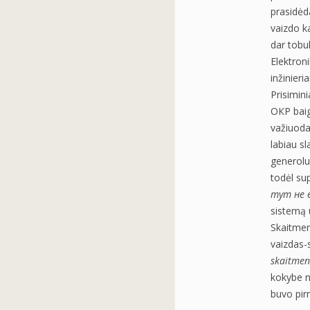
prasidėd
vaizdo k
dar tobu
Elektron
inžinieri
Prisimin
ОКР baig
važiuoda
labiau s
generolu
todėl su
тут не 
sistemą u
Skaitmen
vaizdas-s
skaitmen
kokybe n
buvo pir