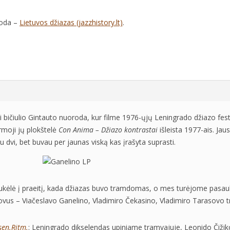
roda –
Lietuvos džiazas (jazzhistory.lt)
.
i bičiulio Gintauto nuoroda, kur filme 1976-ųjų Leningrado džiazo fest
irmoji jų plokštelė
Con Anima – Džiazo kontrastai
išleista 1977-ais. Ja
u dvi, bet buvau per jaunas viską kas įrašyta suprasti.
ukėlė į praeitį, kada džiazas buvo tramdomas, o mes turėjome pasaul
vus – Viačeslavo Ganelino, Vladimiro Čekasino, Vladimiro Tarasovo tr
en.Ritm.
: Leningrado dikselendas upiniame tramvajuje, Leonido Čižik