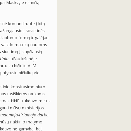
ie pa-Maskvyje esančią
inė komandiruotę į kitą
ažangiausios sovietinės
 slaptumo formą ir galėjau
ų vaizdo matricų naujoms
s
siuntimą į slapčiausią
tiniu
laišku kišenėje
rtu su bičiuliu A. M.
atyrusiu bičiuliu prie
tinio konstravimo biuro
mas rusiškiems tankams.
inamas НИР trukdavo metus
gauti mūsų ministerijos
andomojo-tiriamojo darbo
i mūsų naktinio matymo
sekdavo ne gamyba, bet