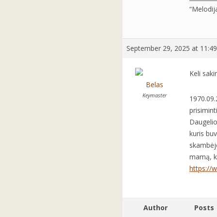
“Melodij
September 29, 2025 at 11:49
Keli sak
Belas
Keymaster
1970.09.
prisimint
Daugelio
kuris bu
skambėjo
mamą, ku
https:/
Author
Posts