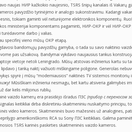
avo naujas НИР kažkokio naujesnio, TSRS šnipų kanalais iš Vakarų 
ameros pavyzdžio tyrinėjimo ir analogo sukonstravimu. Kadangi vaka
lesnis, tokiam gaminti vėl neturėjome elektronikos komponentų. Ru
ikos ministerijai komponentams pagaminti, НИР-ОКР ir vėl НИР-ОКР su
ai turėdavome darbo į valias.
iau specifinį vieno mūsų ОКР etapą.
davosi bandomųjų pavyzdžių gamyba, o tada su savo naktinio vaiz
vome pas užsakovą. Bandymai vykdavo naujausius tankus konstruoja
laptoje vietoje netoli Leningrado. Mūsų atstovas-inžinierius kartu su 
 lipdavo į tanką naktį važiuoti miškingame poligone. Generolas nebuvo
pykęs spyrė į mūsų “moderniausios” naktinės TV sistemos monitorių ir 
вижу!
Mūsiškiam inžinieriui nesmagu, bet kartu atsiveria galimybės im
ž dar kelis milijonus rublių.
inė vaizdo kamerų era prasidėjo išradus ПЗС
(прибор с переносом з
ignalas keitikliai dirba diskretiniu-skaitmeniniu nuskaitymo principu, t
inės
video kameros. Skaitmeninės buvo mažesnės už analogines, pat
eprilygo amerikoniškoms RCA su Sony ПЗС keitikliais. Galima pamin
mosios TSRS karinės paskirties skaitmeninės vaizdo kameros.