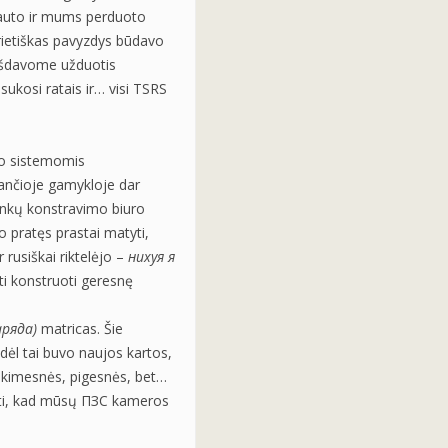
gauto ir mums perduoto
rietiškas pavyzdys būdavo
ošdavome užduotis
kosi ratais ir… visi TSRS
do sistemomis
nčioje gamykloje dar
tankų konstravimo biuro
 pratęs prastai matyti,
rusiškai riktelėjo –
нихуя я
ti konstruoti geresnę
аряда)
matricas. Šie
odėl tai buvo naujos kartos,
ikimesnės, pigesnės, bet…
ėti, kad mūsų ПЗС kameros