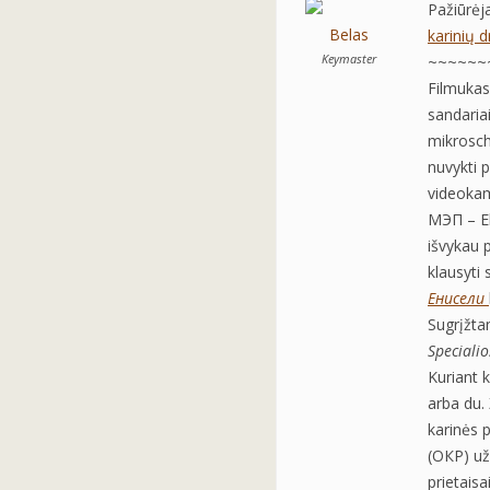
Pažiūrėja
Belas
karinių 
Keymaster
~~~~~~
Filmukas
sandaria
mikrosch
nuvykti 
videokam
МЭП – El
išvykau p
klausyti 
Енисели
Sugrįžta
Specialio
Kuriant
arba du.
karinės 
(ОКР) už
prietais