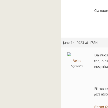
Čia nuo
June 14, 2023 at 17:54
Dalinuos
Belas
trio, o p
Keymaster
nusipirka
Filmas n
jazz
atsto
Gorod.Os