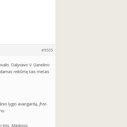
#9505
ivalis. Dalyvavo V. Ganelino
usdamas reikšmę tais metais
inio lygio avangardą,
free-
io.
o trio, Maskvos