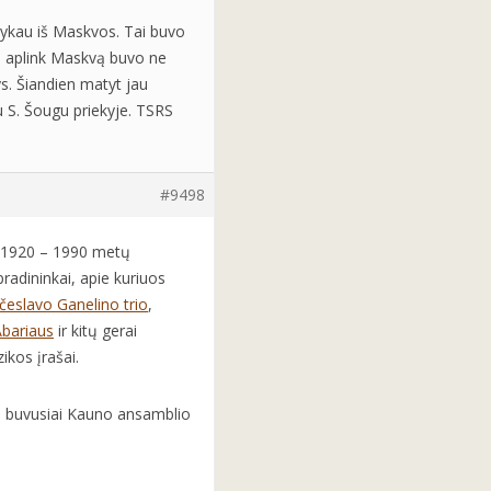
vykau iš Maskvos. Tai buvo
ų aplink Maskvą buvo ne
. Šiandien matyt jau
u S. Šougu priekyje. TSRS
#9498
Į 1920 – 1990 metų
pradininkai, apie kuriuos
česlavo Ganelino trio
,
Abariaus
ir kitų gerai
ikos įrašai.
), buvusiai Kauno ansamblio