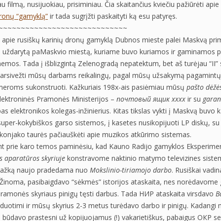
u filmą, nusijuokiau, prisiminiau. Čia skaitančius kviečiu pažiūrėti ap
dronų “gamyklą”
ir tada sugrįžti paskaityti ką esu patyręs.
~~~~~~~~~~~~~~~~~~~~~~~~~~~~~
 apie rusiškų karinių dronų gamyklą Dubnos mieste palei Maskvą prim
i uždarytą paMaskvio miestą, kuriame buvo kuriamos ir gaminamos p
emos. Tada į išblizgintą Zelenogradą nepatektum, bet aš turėjau “II”
parsivežti mūsų darbams reikalingų, pagal mūsų užsakymą pagamint
eroms sukonstruoti. Kažkuriais 198x-ais pasiėmiau mūsų
pašto dėžė
ektroninės Pramonės Ministerijos –
почтовый ящик хххх
ir su
garan
as elektronikos kolegas-inžinierius. Kitas tikslas vykti į Maskvą buvo ka
super-kokybiškos garso sistemos, į kasetes nusikopijuoti LP diskų, su p
konjako taurės pačiauškėti apie muzikos atkūrimo sistemas.
nt prie karo temos paminėsiu, kad Kauno Radijo gamyklos Eksperimen
s aparatūros skyriuje
konstravome naktinio matymo televizines siste
 kažką naujo pradedama nuo
Mokslinio-tiriamojo darbo
. Rusiškai vad
 Žinoma, pasibaigdavo “sėkmės” istorijos ataskaita, nes norėdavome 
pramonės skyriaus pinigų tęsti darbus. Tada НИР ataskaita virsdavo
B
duotimi ir mūsų skyrius 2-3 metus turėdavo darbo ir pinigų. Kadang
ai būdavo prastesni už kopijuojamus (!) vakarietiškus, pabaigus ОКР 