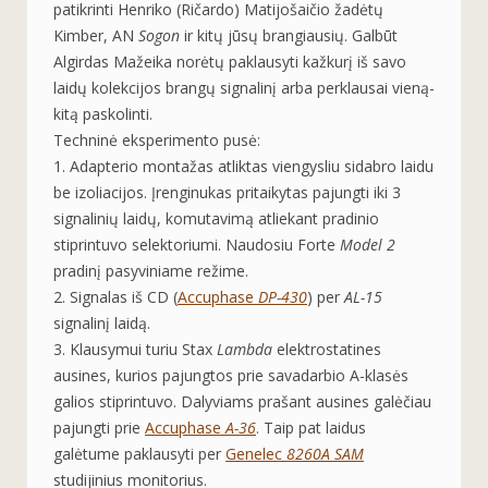
patikrinti
Henriko (Ričardo) Matijošaičio
žadėtų
Kimber, AN
Sogon
ir kitų jūsų brangiausių. Galbūt
Algirdas Mažeika
norėtų paklausyti kažkurį iš savo
laidų kolekcijos brangų signalinį arba perklausai vieną-
kitą paskolinti.
Techninė eksperimento pusė:
1. Adapterio montažas atliktas viengysliu sidabro laidu
be izoliacijos. Įrenginukas pritaikytas pajungti iki 3
signalinių laidų, komutavimą atliekant pradinio
stiprintuvo selektoriumi. Naudosiu Forte
Model 2
pradinį pasyviniame režime.
2. Signalas iš CD (
Accuphase
DP-430
) per
AL-15
signalinį laidą.
3. Klausymui turiu Stax
Lambda
elektrostatines
ausines, kurios pajungtos prie savadarbio A-klasės
galios stiprintuvo. Dalyviams prašant ausines galėčiau
pajungti prie
Accuphase
A-36
. Taip pat laidus
galėtume paklausyti per
Genelec
8260A SAM
studijinius monitorius.