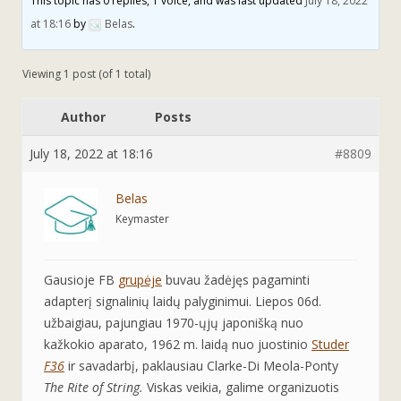
This topic has 0 replies, 1 voice, and was last updated
July 18, 2022
at 18:16
by
Belas
.
Viewing 1 post (of 1 total)
Author
Posts
July 18, 2022 at 18:16
#8809
Belas
Keymaster
Gausioje FB
grupėje
buvau žadėjęs pagaminti
adapterį signalinių laidų palyginimui. Liepos 06d.
užbaigiau, pajungiau 1970-ųjų japonišką nuo
kažkokio aparato, 1962 m. laidą nuo juostinio
Studer
F36
ir savadarbį, paklausiau Clarke-Di Meola-Ponty
The Rite of String.
Viskas veikia, galime organizuotis