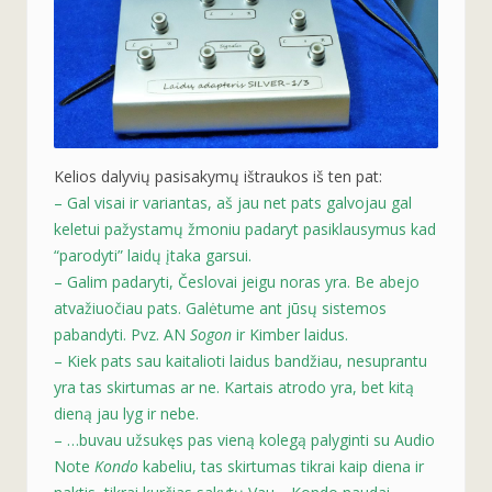
Kelios dalyvių pasisakymų ištraukos iš ten pat:
– Gal visai ir variantas, aš jau net pats galvojau gal
keletui pažystamų žmoniu padaryt pasiklausymus kad
“parodyti” laidų įtaka garsui.
– Galim padaryti, Česlovai jeigu noras yra. Be abejo
atvažiuočiau pats. Galėtume ant jūsų sistemos
pabandyti. Pvz. AN
Sogon
ir Kimber laidus.
– Kiek pats sau kaitalioti laidus bandžiau, nesuprantu
yra tas skirtumas ar ne. Kartais atrodo yra, bet kitą
dieną jau lyg ir nebe.
– …buvau užsukęs pas vieną kolegą palyginti su Audio
Note
Kondo
kabeliu, tas skirtumas tikrai kaip diena ir