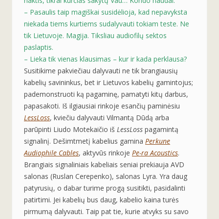
naktis, tikrai kurčias sakytų Vau… Kondo naudai.
– Pasaulis taip magiškai susidėlioja, kad nepavyksta
niekada tiems kurtiems sudalyvauti tokiam teste. Ne
tik Lietuvoje. Magija. Tiksliau audiofilų sektos
paslaptis.
– Lieka tik vienas klausimas – kur ir kada perklausa?
Susitikime pakviečiau dalyvauti ne tik brangiausių
kabelių savininkus, bet ir Lietuvos kabelių gamintojus;
pademonstruoti ką pagaminę, pamatyti kitų darbus,
papasakoti. Iš ilgiausiai rinkoje esančių paminėsiu
LessLoss
, kviečiu dalyvauti
Vilmantą Dūdą
arba
parūpinti Liudo Motekaičio iš
LessLoss
pagamintą
signalinį. Dešimtmetį kabelius gamina
Perkune
Audiophile Cables
, aktyvūs rinkoje
Pe-ra Acoustics
.
Brangiais signaliniais kabeliais seniai prekiauja AVD
salonas (
Ruslan Cerepenko
), salonas Lyra. Yra daug
patyrusių, o dabar turime progą susitikti, pasidalinti
patirtimi. Jei kabelių bus daug, kabelio kaina turės
pirmumą dalyvauti. Taip pat tie, kurie atvyks su savo