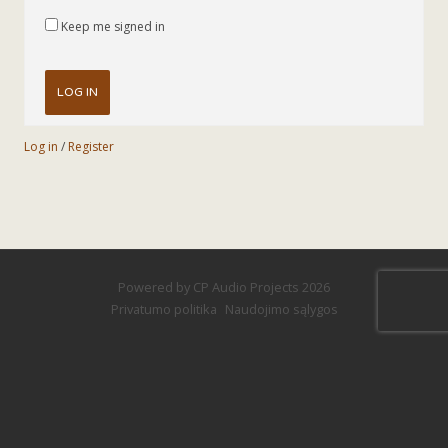
Keep me signed in
LOG IN
Log in
/
Register
Powered by
CP Audio Projects
2026
Privatumo politika
Naudojimo sąlygos