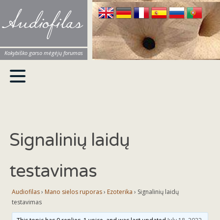
Audiofilas
Kokybiško garso mėgėjų forumas
Signalinių laidų
testavimas
Audiofilas
›
Mano sielos ruporas
›
Ezoterika
›
Signalinių laidų
testavimas