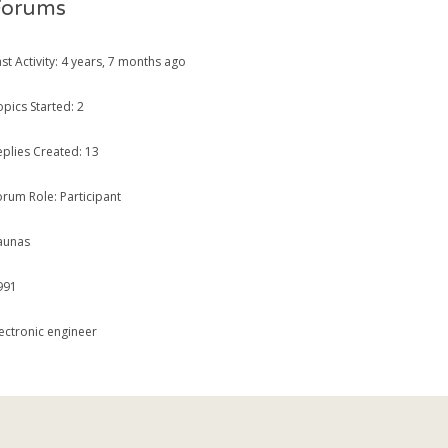
Forums
st Activity: 4 years, 7 months ago
opics Started: 2
eplies Created: 13
orum Role: Participant
aunas
991
lectronic engineer