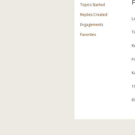
Topics Started
Replies Created
La
Engagements
T
Favorites
R
F
K
1
E