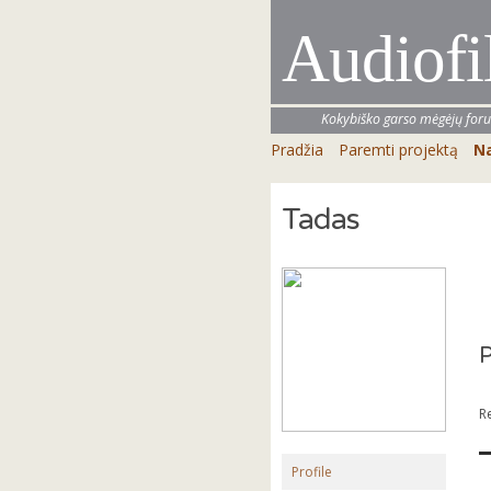
Audiofi
Kokybiško garso mėgėjų for
Pradžia
Paremti projektą
Na
Tadas
P
R
Profile