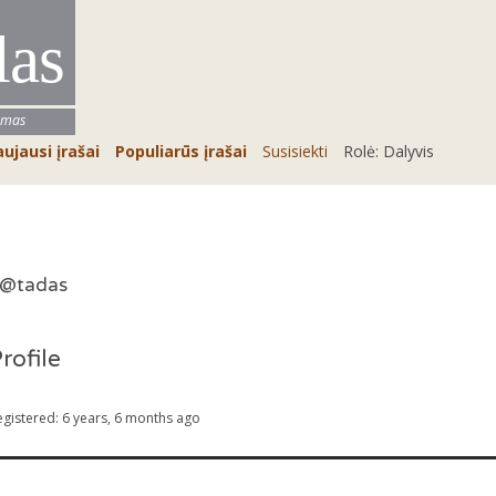
las
umas
ujausi įrašai
Populiarūs įrašai
Susisiekti
Rolė: Dalyvis
@tadas
rofile
egistered: 6 years, 6 months ago