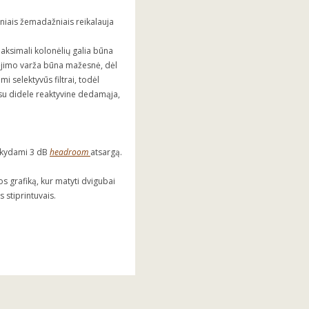
niais žemadažniais reikalauja
aksimali kolonėlių galia būna
išėjimo varža būna mažesnė, dėl
i selektyvūs filtrai, todėl
su didele reaktyvine dedamąja,
.
aikydami 3 dB
headroom
atsargą.
s grafiką, kur matyti dvigubai
 stiprintuvais.