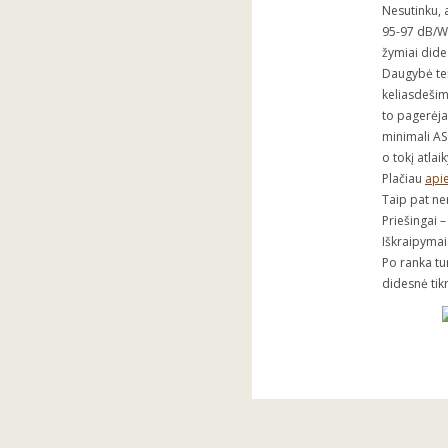
Nesutinku, 
95-97 dB/W/
žymiai dide
Daugybė tei
keliasdešim
to pagerėja 
minimali AS
o tokį atlai
Plačiau
apie
Taip pat ner
Priešingai 
Iškraipymai
Po ranka t
didesnė tikr