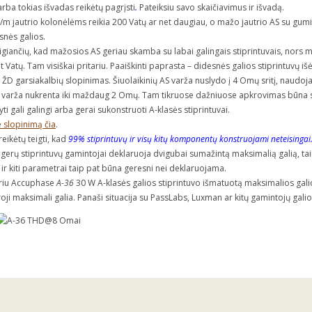
arba tokias išvadas reikėtų pagrįsti
.
Pateiksiu savo skaičiavimus ir išvadą.
m jautrio kolonėlėms reikia 200 Vatų ar net daugiau, o mažo jautrio AS su gumi
snės galios.
giančių, kad mažosios AS geriau skamba su labai galingais stiprintuvais, nors m
t Vatų. Tam visiškai pritariu. Paaiškinti paprasta – didesnės galios stiprintuvų 
ŽD garsiakalbių slopinimas. Šiuolaikinių AS varža nuslydo į 4 Omų sritį, naudojam
 varža nukrenta iki maždaug 2 Omų. Tam tikruose dažniuose apkrovimas būna 
kyti gali galingi arba gerai sukonstruoti A-klasės stiprintuvai.
 slopinimą čia
.
eikėtų teigti, kad
99% stiprintuvų ir visų kitų komponentų konstruojami neteisingai
– gerų stiprintuvų gamintojai deklaruoja dvigubai sumažintą maksimalią galią, t
 ir kiti parametrai taip pat būna geresni nei deklaruojama.
uriu Accuphase
A-36
30 W A-klasės galios stiprintuvo išmatuotą maksimalios galio
oji maksimali galia. Panaši situacija su PassLabs, Luxman ar kitų gamintojų galios