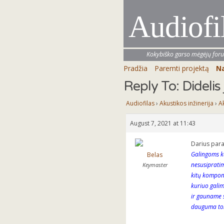
Audiofi
Kokybiško garso mėgėjų for
Pradžia
Paremti projektą
Na
Reply To: Didelis 
Audiofilas
›
Akustikos inžinerija
›
A
August 7, 2021 at 11:43
Darius para
Galingoms kol
Belas
nesusipratim
Keymaster
kitų kompone
kuriuo galim
ir gauname s
dauguma toki