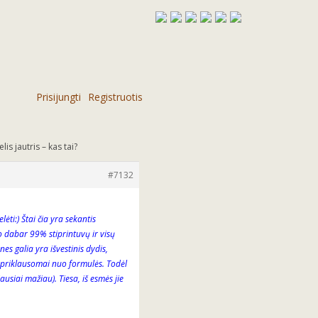
Prisijungti
Registruotis
lis jautris – kas tai?
#7132
ėti:) Štai čia yra sekantis
 o dabar 99% stiprintuvų ir visų
s galia yra išvestinis dydis,
, priklausomai nuo formulės. Todėl
ausiai mažiau). Tiesa, iš esmės jie