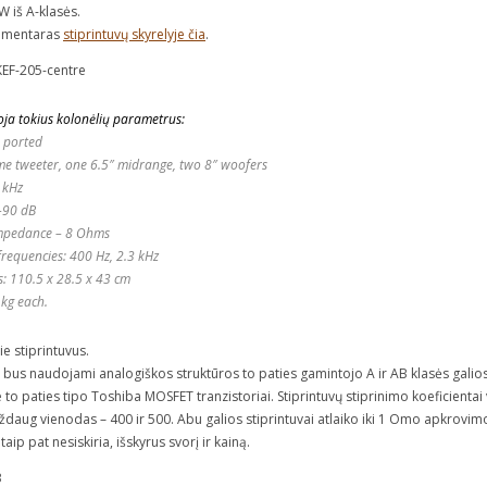
W iš A-klasės.
komentaras
stiprintuvų skyrelyje čia
.
ja tokius kolonėlių parametrus:
 ported
me tweeter, one 6.5″ midrange, two 8″ woofers
 kHz
 -90 dB
mpedance – 8 Ohms
frequencies: 400 Hz, 2.3 kHz
: 110.5 x 28.5 x 43 cm
 kg each.
e stiprintuvus.
 bus naudojami analogiškos struktūros to paties gamintojo A ir AB klasės galios 
to paties tipo Toshiba MOSFET tranzistoriai. Stiprintuvų stiprinimo koeficientai
ždaug vienodas – 400 ir 500. Abu galios stiprintuvai atlaiko iki 1 Omo apkrovimo
aip pat nesiskiria, išskyrus svorį ir kainą.