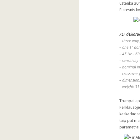
užtenka 30 
Platesnis 
KEF deklaruo
– t
hree-way,
– one 1″ do
– 45 Hz – 60
– sensitivity
– nominal i
– crossover 
– dimensions
– weight: 31
Trumpai api
Perklausoje
kaskaduose 
taip pat ma
parametrai t