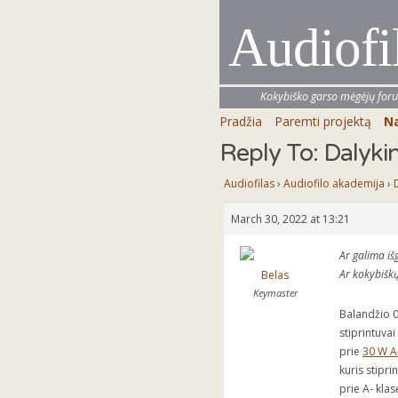
Audiofi
Kokybiško garso mėgėjų for
Pradžia
Paremti projektą
Na
Reply To: Dalykini
Audiofilas
›
Audiofilo akademija
›
March 30, 2022 at 13:21
Ar galima išg
Ar kokybiškų
Belas
Keymaster
Balandžio 0
stiprintuvai
prie
30 W A
kuris stipr
prie A- kla