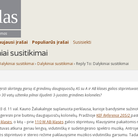
las
umas
ujausi įrašai
Populiarūs įrašai
Susisiekti
ai susitikimai
Dalykiniai susitikimai
›
Dalykiniai susitikimai
›
Reply To: Dalykiniai susitikimai
irsti skirtingą garsą iš grindinių daugiajuosčių AS su A ir AB klasės galios stiprintuvai
 30 vatų užtenka pilnai išjudinti 3-juostes grindines kolonėles?
3 d. 11 val. Kauno Žaliakalnyje suplanuota perklausa, kurioje bandysime sužinot
 geresni prie buitinių daugiajuosčių kolonėlių. Pradžioje
KEF
Reference 205/2
pas
-klasės
, o kitą – prie
110 W AB-klasės
galios stiprintuvų. Klausysime pakaitomis 
intuvas atkuria geriau lengvą, vidutinišką ir sudėtingesnio spektro muziką. Antro
sės stiprintuvo ir stereo režime paklausysime muzikos vidutinišku garsumu. Tada