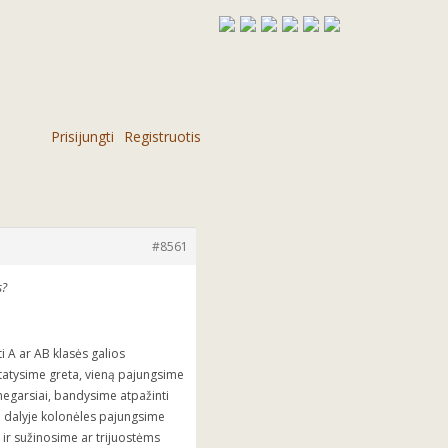
Prisijungti
Registruotis
#8561
s?
i A ar AB klasės galios
tatysime greta, vieną pajungsime
negarsiai, bandysime atpažinti
je dalyje kolonėles pajungsime
 ir sužinosime ar trijuostėms