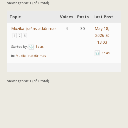
Viewing topic 1 (of 1 total)
Topic
Voices
Posts
Last Post
Muzika-įrašas-atkūrimas
4
30
May 18,
2026 at
1
2
3
13:03
Started by:
Belas
Belas
in:
Muzika ir atkūrimas
Viewing topic 1 (of 1 total)