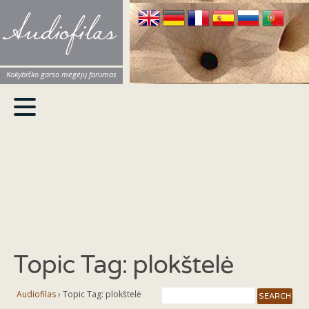
Audiofilas
Kokybiško garso mėgėjų forumas
Topic Tag: plokštelė
Audiofilas
›
Topic Tag: plokštelė