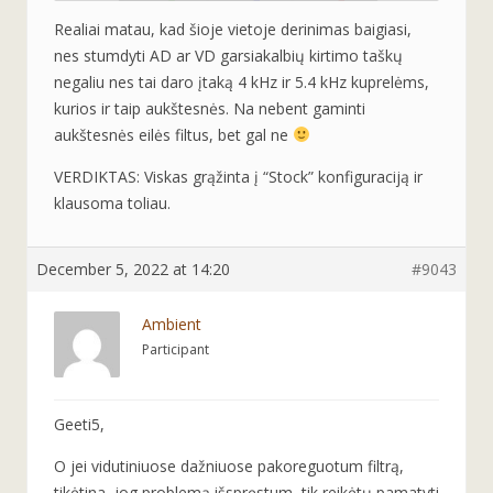
Realiai matau, kad šioje vietoje derinimas baigiasi,
nes stumdyti AD ar VD garsiakalbių kirtimo taškų
negaliu nes tai daro įtaką 4 kHz ir 5.4 kHz kuprelėms,
kurios ir taip aukštesnės. Na nebent gaminti
aukštesnės eilės filtus, bet gal ne
VERDIKTAS: Viskas grąžinta į “Stock” konfiguraciją ir
klausoma toliau.
December 5, 2022 at 14:20
#9043
Ambient
Participant
Geeti5,
O jei vidutiniuose dažniuose pakoreguotum filtrą,
tikėtina, jog problemą išspręstum, tik reikėtų pamatyti