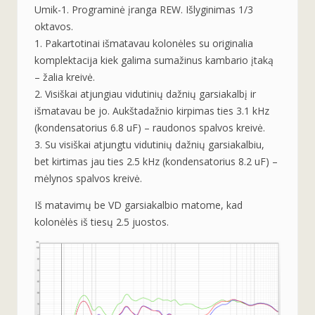
Umik-1. Programinė įranga REW. Išlyginimas 1/3
oktavos.
1. Pakartotinai išmatavau kolonėles su originalia
komplektacija kiek galima sumažinus kambario įtaką
– žalia kreivė.
2. Visiškai atjungiau vidutinių dažnių garsiakalbį ir
išmatavau be jo. Aukštadažnio kirpimas ties 3.1 kHz
(kondensatorius 6.8 uF) – raudonos spalvos kreivė.
3. Su visiškai atjungtu vidutinių dažnių garsiakalbiu,
bet kirtimas jau ties 2.5 kHz (kondensatorius 8.2 uF) –
mėlynos spalvos kreivė.
Iš matavimų be VD garsiakalbio matome, kad
kolonėlės iš tiesų 2.5 juostos.