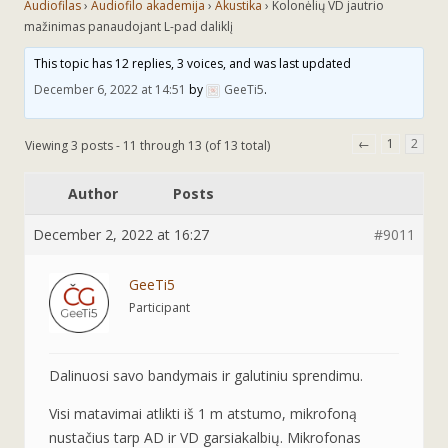
Audiofilas
›
Audiofilo akademija
›
Akustika
›
Kolonėlių VD jautrio
mažinimas panaudojant L-pad daliklį
This topic has 12 replies, 3 voices, and was last updated
December 6, 2022 at 14:51
by
GeeTi5
.
←
1
2
Viewing 3 posts - 11 through 13 (of 13 total)
Author
Posts
December 2, 2022 at 16:27
#9011
GeeTi5
Participant
Dalinuosi savo bandymais ir galutiniu sprendimu.
Visi matavimai atlikti iš 1 m atstumo, mikrofoną
nustačius tarp AD ir VD garsiakalbių. Mikrofonas