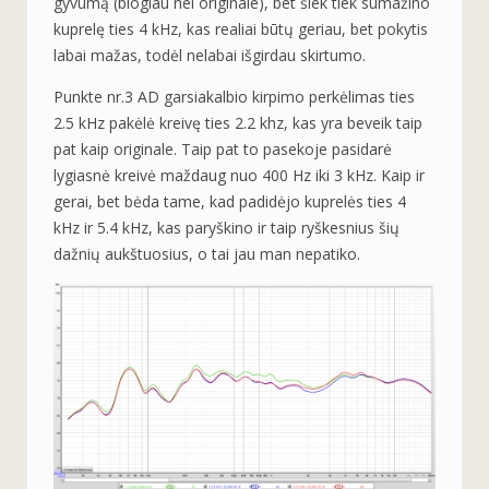
gyvumą (blogiau nei originale), bet šiek tiek sumažino
kuprelę ties 4 kHz, kas realiai būtų geriau, bet pokytis
labai mažas, todėl nelabai išgirdau skirtumo.
Punkte nr.3 AD garsiakalbio kirpimo perkėlimas ties
2.5 kHz pakėlė kreivę ties 2.2 khz, kas yra beveik taip
pat kaip originale. Taip pat to pasekoje pasidarė
lygiasnė kreivė maždaug nuo 400 Hz iki 3 kHz. Kaip ir
gerai, bet bėda tame, kad padidėjo kuprelės ties 4
kHz ir 5.4 kHz, kas paryškino ir taip ryškesnius šių
dažnių aukštuosius, o tai jau man nepatiko.