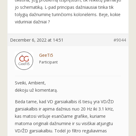
jo schematiką. L-pad principas dažniausiai tinka tik
tolygią dažnuminę turinčioms kolonėlėms. Beje, kokie
viduriniai dažniai ?
December 6, 2022 at 14:51
#9044
GeeTi5
Participant
Sveiki, Ambient,
dėkoju už komentarą.
Bėda tame, kad VD garsiakalbis iš tiesų yra VD/ŽD
garsiakalbis ir apima dažnius nuo 20 Hz iki 3.1 kHz,
kas matosi viršuje esančiame grafike, kuriame
matoma originali dažnuminė ir su visiškai atjungtu
VD/ŽD garsiakalbiu. Todėl jo filtro reguliavimas