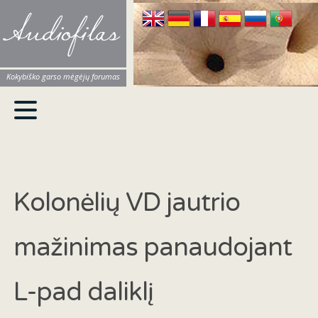
Audiofilas
Kokybiško garso mėgėjų forumas
Kolonėlių VD jautrio
mažinimas panaudojant
L-pad daliklį