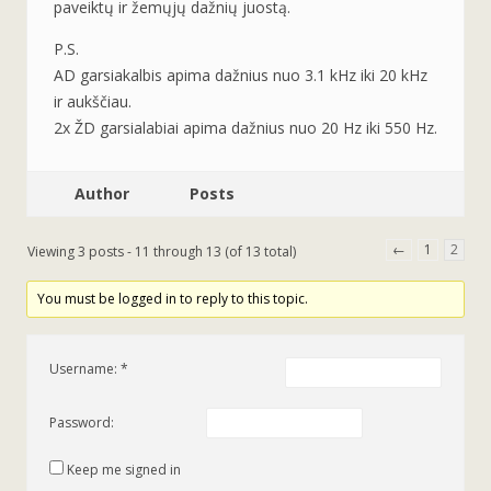
paveiktų ir žemųjų dažnių juostą.
P.S.
AD garsiakalbis apima dažnius nuo 3.1 kHz iki 20 kHz
ir aukščiau.
2x ŽD garsialabiai apima dažnius nuo 20 Hz iki 550 Hz.
Author
Posts
←
1
2
Viewing 3 posts - 11 through 13 (of 13 total)
You must be logged in to reply to this topic.
Username:
Password:
Keep me signed in