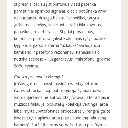
stipresnis, tačiau į stiprintuvus visad patenka
parazitiniai aplinkos signalai, o taip pat šneka arba
dainuojančių draugų balsai. Techniškai, tai yra
grįžtamasis ryšys, sukeliantis įrašų iškraipymus,
panašius į reverberaciją. Stipriai pagarsinus,
kolonėlės-patefono galvutė akustinis ryšys pasieks
lygį, kai iš garso sistema “užkauks” vyraujančiu
kambario ir patefono rezonansu. Panašiai kaip
nutinka scenoje – „užgeneravus“ mikrofonui girdime
žaižų cypimą.
Gal yra priemonių išvengti?
Įrašus galima klausyti ausinėmis. Magnetofonai į
išorės vibracijas taip pat reaguoja žymiai mažiau.
Išorės garsams nejautrūs CD grotuvai, FM radijas ir
muzikos failai. Jei plokštelių kolekcija vertinga, arba
labai mylite „patefonines procedūras“, įrenginį galite
išnešti į tylią aplinką arba įdėti į sandarią “akustinę
kamerą” išorės įtakoms sumažinti. Abu pasiūlymai