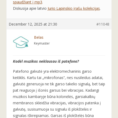
spaudžiant į mp3
.
Diskusija apie latvio
Jurio Lapinskio įrašų kolekcijas
.
December 12, 2025 at 21:30
#11048
Belas
Keymaster
Kodėl muzikos neklausau iš patefono?
Patefono galvutė yra elektromechaninis garso
keitiklis. Kartu tai „mikrofonas“, nes nusileidus adatai,
galvutė generuoja ne tik garso takelio signalą, bet taip
pat reaguoja į išorės garsus bei vibracijas. Kadangi
muzikos kambaryje būna kolonėlės, garsiakalbių
membranos skleidžia vibracijas, vibracijos patenka į
galvutę, susisumuoja su signalu iš plokštelės ir
signalas iškreipiamas. Garsas iš plokštelės būna