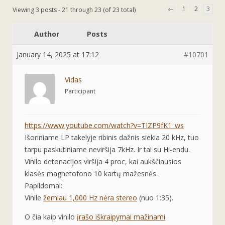
←
1
2
3
Viewing 3 posts - 21 through 23 (of 23 total)
Author
Posts
January 14, 2025 at 17:12
#10701
Vidas
Participant
https://www.youtube.com/watch?v=TIZP9fK1_ws
Išoriniame LP takelyje ribinis dažnis siekia 20 kHz, tuo
tarpu paskutiniame neviršija 7kHz. Ir tai su Hi-endu.
Vinilo detonacijos viršija 4 proc, kai aukščiausios
klasės magnetofono 10 kartų mažesnės.
Papildomai:
Vinile
žemiau 1,000 Hz nėra stereo
(nuo 1:35).
O čia kaip vinilo
įrašo iškraipymai mažinami