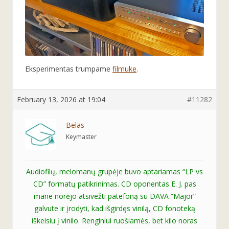
Eksperimentas trumpame
filmuke
.
February 13, 2026 at 19:04
#11282
Belas
Keymaster
Audiofilų, melomanų grupėje buvo aptariamas “LP vs
CD” formatų patikrinimas. CD oponentas E. J. pas
mane norėjo atsivežti patefoną su DAVA “Major”
galvute ir įrodyti, kad išgirdęs vinilą, CD fonoteką
iškeisiu į vinilo. Renginiui ruošiamės, bet kilo noras