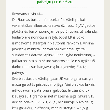
pažvelgti į LP iš arčiau.
~~~~~~~~~~~~~~~~~~~~~~~~~~~~~~
Reveransas vinilui…
Didžiausias turtas – fonoteka. Plokštelių laikais
vakarietiškas albumas kainavo džinsus, iš JAV gautos
plokštelės buvo nuomojamos po 5 rublius už valandą,
būdavo eilė norinčių įsirašyti, todėl LP iš voko
išimdavome atsargiai ir plautomis rankomis. Vinilinė
plokštelė minkšta, lengvai pažeidžiama, greitai
susidėvintis daiktas. Aplink LP daugybė netikėtumų –
palikai ant stalo, atsėlino vasaros saulė ir sugrįžęs iš
darbo randi susibangavusią brangenybę. Esu tą
patyręs…
Svarbiausias plokštelių ilgaamžiškumo garantas yra
maža galvutės prispaudimo jėga. Vinilo aukso laikais
ieškodavome patefonų ir galvučių, leidžiančių LP
klausyti su 1 gramo ar net mažesne jėga. Shure V15
deklaruodavo 0,75 – 1,25 g., bet rinkoje buvo daug
kitų galvučių, leidžiančių man nustatyti 1 – 1,5 g.