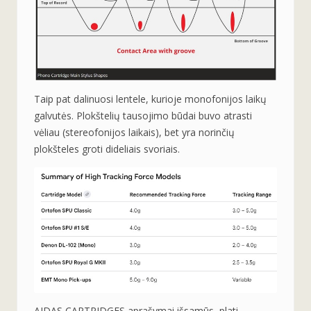
Taip pat dalinuosi lentele, kurioje monofonijos laikų
galvutės. Plokštelių tausojimo būdai buvo atrasti
vėliau (stereofonijos laikais), bet yra norinčių
plokšteles groti dideliais svoriais.
AIDAS CARTRIDGES aprašymai išsamūs, plati