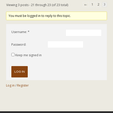
←
1
2
3
Viewing 3 posts - 21 through 23 (of 23 total)
You must be logged in to reply to this topic.
Username:
Password:
Keep me signed in
LOG IN
Log in
/
Register