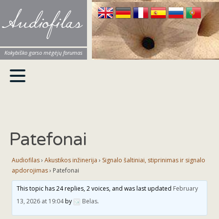
Audiofilas
Kokybiško garso mėgėjų forumas
Patefonai
Audiofilas
›
Akustikos inžinerija
›
Signalo šaltiniai, stiprinimas ir signalo
apdorojimas
›
Patefonai
This topic has 24 replies, 2 voices, and was last updated
February
13, 2026 at 19:04
by
Belas
.