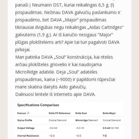
panaši į Neumann DST, kuriai reikalingas 6,5 g. (!)
prispaudimas. Nežinau DAVA galvučių paslankumo ir
prispaudimo, bet DAVA „Major“ prispaudimas
tikriausiai dvigubas negu reikalingas „Aidas Cartridges“
galvutėms (1,9 g.). Ar iš karučio nesigaus “Major”
plūgas plokštelėms arti? Apie tai turi pagalvoti DAVA
pirkėjai.
Man patinka DAVA „Soul“ konstrukcija, kai ritelės
arčiau plokštelės griovelio ir kai naudojama
MicroRidge adatėlė. Deja „Soul“ adatėlės
prispaudimas, kaina (~9000) ir papildomi rūpesčiai
mane skatina dairytis Aido galvučių.
Dalinuosi lentele iš interneto apie DAVA.