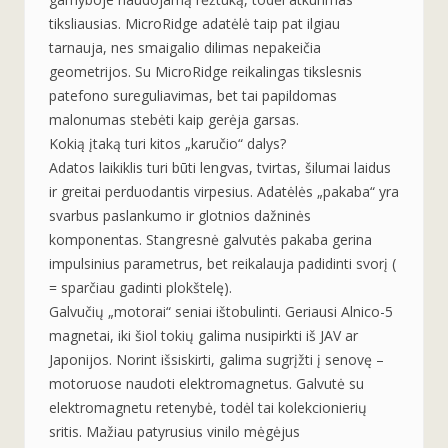
tiksliausias. MicroRidge adatėlė taip pat ilgiau
tarnauja, nes smaigalio dilimas nepakeičia
geometrijos. Su MicroRidge reikalingas tikslesnis
patefono sureguliavimas, bet tai papildomas
malonumas stebėti kaip gerėja garsas.
Kokią įtaką turi kitos „karučio“ dalys?
Adatos laikiklis turi būti lengvas, tvirtas, šilumai laidus
ir greitai perduodantis virpesius. Adatėlės „pakaba“ yra
svarbus paslankumo ir glotnios dažninės
komponentas. Stangresnė galvutės pakaba gerina
impulsinius parametrus, bet reikalauja padidinti svorį (
= sparčiau gadinti plokštelę).
Galvučių „motorai“ seniai ištobulinti. Geriausi Alnico-5
magnetai, iki šiol tokių galima nusipirkti iš JAV ar
Japonijos. Norint išsiskirti, galima sugrįžti į senovę –
motoruose naudoti elektromagnetus. Galvutė su
elektromagnetu retenybė, todėl tai kolekcionierių
sritis. Mažiau patyrusius vinilo mėgėjus