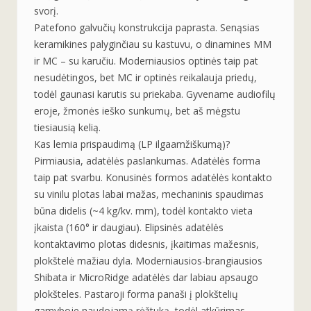
svorį.
Patefono galvučių konstrukcija paprasta. Senąsias
keramikines palyginčiau su kastuvu, o dinamines MM
ir MC – su karučiu. Moderniausios optinės taip pat
nesudėtingos, bet MC ir optinės reikalauja priedų,
todėl gaunasi karutis su priekaba. Gyvename audiofilų
eroje, žmonės ieško sunkumų, bet aš mėgstu
tiesiausią kelią.
Kas lemia prispaudimą (LP ilgaamžiškumą)?
Pirmiausia, adatėlės paslankumas. Adatėlės forma
taip pat svarbu. Konusinės formos adatėlės kontakto
su vinilu plotas labai mažas, mechaninis spaudimas
būna didelis (~4 kg/kv. mm), todėl kontakto vieta
įkaista (160° ir daugiau). Elipsinės adatėlės
kontaktavimo plotas didesnis, įkaitimas mažesnis,
plokštelė mažiau dyla. Moderniausios-brangiausios
Shibata ir MicroRidge adatėlės dar labiau apsaugo
plokšteles. Pastaroji forma panaši į plokštelių
gamyboje naudojamą rėžtuką, todėl atkūrimas