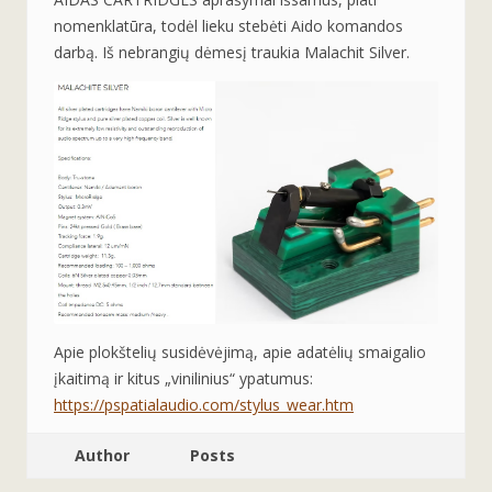
nomenklatūra, todėl lieku stebėti Aido komandos
darbą. Iš nebrangių dėmesį traukia Malachit Silver.
Apie plokštelių susidėvėjimą, apie adatėlių smaigalio
įkaitimą ir kitus „vinilinius“ ypatumus:
https://pspatialaudio.com/stylus_wear.htm
Author
Posts