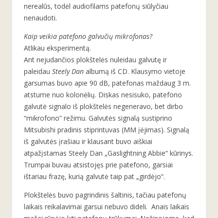
nerealūs, todėl audiofilams patefonų siūlyčiau
nenaudoti.
Kaip veikia patefono galvučių mikrofonas?
Atlikau eksperimentą.
Ant nejudančios plokštelės nuleidau galvutę ir
paleidau
Steely Dan
albumą iš CD. Klausymo vietoje
garsumas buvo apie 90 dB, patefonas maždaug 3 m.
atstume nuo kolonėlių. Diskas nesisuko, patefono
galvutė signalo iš plokštelės negeneravo, bet dirbo
“mikrofono” režimu. Galvutės signalą sustiprino
Mitsubishi pradinis stiprintuvas (MM įėjimas). Signalą
iš galvutės įrašiau ir klausant buvo aiškiai
atpažįstamas Steely Dan „Gaslightning Abbie“ kūrinys.
Trumpai buvau atsistojęs prie patefono, garsiai
ištariau frazę, kurią galvutė taip pat „girdėjo“.
Plokštelės buvo pagrindinis šaltinis, tačiau patefonų
laikais reikalavimai garsui nebuvo dideli. Anais laikais