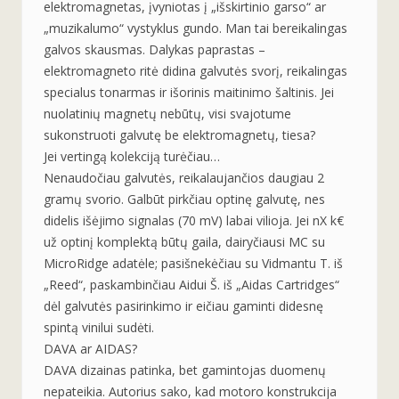
elektromagnetas, įvyniotas į „išskirtinio garso“ ar
„muzikalumo“ vystyklus gundo. Man tai bereikalingas
galvos skausmas. Dalykas paprastas –
elektromagneto ritė didina galvutės svorį, reikalingas
specialus tonarmas ir išorinis maitinimo šaltinis. Jei
nuolatinių magnetų nebūtų, visi svajotume
sukonstruoti galvutę be elektromagnetų, tiesa?
Jei vertingą kolekciją turėčiau…
Nenaudočiau galvutės, reikalaujančios daugiau 2
gramų svorio. Galbūt pirkčiau optinę galvutę, nes
didelis išėjimo signalas (70 mV) labai vilioja. Jei nX k€
už optinį komplektą būtų gaila, dairyčiausi MC su
MicroRidge adatėle; pasišnekėčiau su Vidmantu T. iš
„Reed“, paskambinčiau Aidui Š. iš „Aidas Cartridges“
dėl galvutės pasirinkimo ir eičiau gaminti didesnę
spintą vinilui sudėti.
DAVA ar AIDAS?
DAVA dizainas patinka, bet gamintojas duomenų
nepateikia. Autorius sako, kad motoro konstrukcija