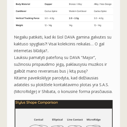
Negaliu patikėti, kad iki šiol DAVA gamina galvutes su
kaktuso spygliais?! Visai kolekcinis reikalas… O gal
internetas blūdija?..
Lauksiu pamatyti patefoną su DAVA “Major”,
sužinosiu prispaudimo jėgą, paklausysiu muzikos ir
galbūt mano reveransas bus į kitą pusę?
Kitame paveikslėlyje parodyta, kad didžiausias
adatėlės su plokštele kontaktavimo plotas yra S.A.S.
(MicroRidge) ir Shibata, o konusinė forma prasčiausia.