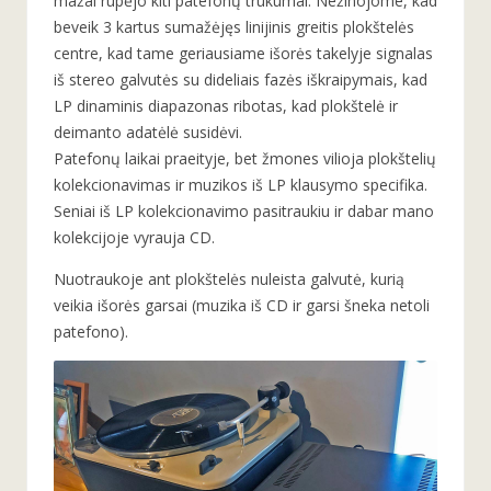
mažai rūpėjo kiti patefonų trūkumai. Nežinojome, kad
beveik 3 kartus sumažėjęs linijinis greitis plokštelės
centre, kad tame geriausiame išorės takelyje signalas
iš stereo galvutės su dideliais fazės iškraipymais, kad
LP dinaminis diapazonas ribotas, kad plokštelė ir
deimanto adatėlė susidėvi.
Patefonų laikai praeityje, bet žmones vilioja plokštelių
kolekcionavimas ir muzikos iš LP klausymo specifika.
Seniai iš LP kolekcionavimo pasitraukiu ir dabar mano
kolekcijoje vyrauja CD.
Nuotraukoje ant plokštelės nuleista galvutė, kurią
veikia išorės garsai (muzika iš CD ir garsi šneka netoli
patefono).