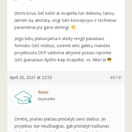
Įdomi kova, bet kažin ar Acapella turi didesnių šansų
laimėti šią akistatą, visgi GAS koncepcijos ir techniniai
parametrai yra gana skirtingi
.
Jeigu būtų planuojama ir ateity rengti panašaus
formato GAS mūšius, suremti ietis galėtų maniškė
projektuota DSP valdoma aktyvinė pusiau ruporinė
GAS (panašaus dydžio kaip Acapella) vs. Altec’ai
.
April 20, 2021 at 22:55
#6741
Belas
Keymaster
Dmitrij, prašau plačiau pristatyti savo darbus. Jei
projektas dar neužbaigtas, gali pristatyti kažkurias