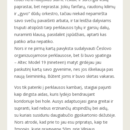
paprastai, bet neprastai. Jokių fanfarų, raudonų kilimų
ir „gyvo“ dūdų orkestro, tačiau niekad nepamiršta
savo svečių pavaišinti arbata, ir tai leidžia dalyviams
truputi atsipūsti tarp perklausos tylių ir garsių dalių,
nuraminti klausą, pasidalint įspūdžiais, aptarti kas
patiko arba nepatiko.
Nors ir ne pirmą kartą pavyksta sudalyvauti Česlovo
organizuojamose perklausose, bet ši buvo ypatinga
– Altec Model 19 (nineteen) matyt girdėjau jau
paskutinį kartą savo gyvenime, nes jos iškeliauja pas
naują šeimininką. Būtent joms ir buvo skirtas vakaras.
Vos tik patenki į perklausos kambarį, staigiai pajunti
kaip dingsta aidas, kuris lydėjo bendraujant
koridoriuje bei hole. Ausys adaptuojasi gana greitai ir
supranti, kad nebus erzinančių atspindžių bei aidų,
su kuriais susiduriu daugiabučio gipskartonio dėžutėje.
Nors atrodė, kad prie to jau esu pripratęs, kaip tie
žmonės, kurie pragyvenę 50m. prie Vilniaus