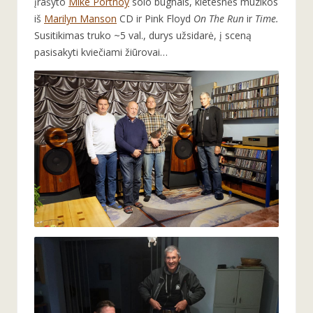
įrašyto
Mike Portnoy
solo būgnais, kietesnės muzikos
iš
Marilyn Manson
CD ir Pink Floyd
On The Run
ir
Time.
Susitikimas truko ~5 val., durys užsidarė, į sceną
pasisakyti kviečiami žiūrovai…