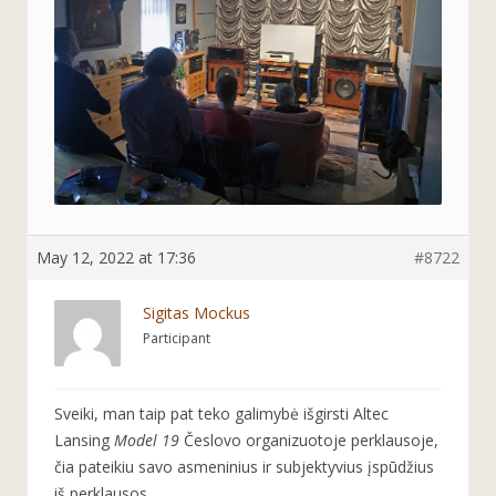
May 12, 2022 at 17:36
#8722
Sigitas Mockus
Participant
Sveiki, man taip pat teko galimybė išgirsti Altec
Lansing
Model 19
Česlovo organizuotoje perklausoje,
čia pateikiu savo asmeninius ir subjektyvius įspūdžius
iš perklausos.