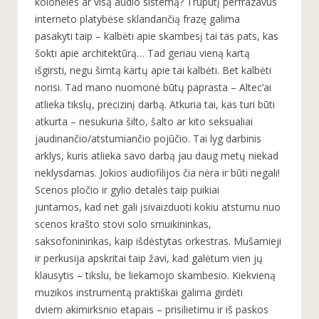
kolonėles ar visą audio sistemą? Truputį perfrazavus
interneto platybėse sklandančią frazę galima
pasakyti taip – kalbėti apie skambesį tai tas pats, kas
šokti apie architektūrą… Tad geriau vieną kartą
išgirsti, negu šimtą kartų apie tai kalbėti. Bet kalbėti
norisi. Tad mano nuomonė būtų paprasta – Altec‘ai
atlieka tikslų, precizinį darbą. Atkuria tai, kas turi būti
atkurta – nesukuria šilto, šalto ar kito seksualiai
jaudinančio/atstumiančio pojūčio. Tai lyg darbinis
arklys, kuris atlieka savo darbą jau daug metų niekad
neklysdamas. Jokios audiofilijos čia nėra ir būti negali!
Scenos pločio ir gylio detalės taip puikiai
juntamos, kad net gali įsivaizduoti kokiu atstumu nuo
scenos krašto stovi solo smuikininkas,
saksofonininkas, kaip išdėstytas orkestras. Mušamieji
ir perkusija apskritai taip žavi, kad galėtum vien jų
klausytis – tikslu, be liekamojo skambesio. Kiekvieną
muzikos instrumentą praktiškai galima girdėti
dviem akimirksnio etapais – prisilietimu ir iš paskos