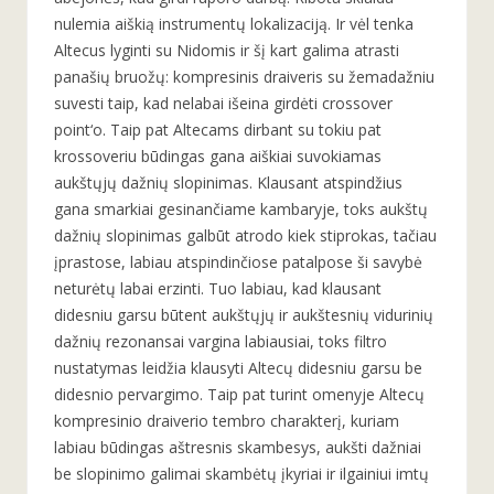
nulemia aiškią instrumentų lokalizaciją. Ir vėl tenka
Altecus lyginti su Nidomis ir šį kart galima atrasti
panašių bruožų: kompresinis draiveris su žemadažniu
suvesti taip, kad nelabai išeina girdėti crossover
point‘o. Taip pat Altecams dirbant su tokiu pat
krossoveriu būdingas gana aiškiai suvokiamas
aukštųjų dažnių slopinimas. Klausant atspindžius
gana smarkiai gesinančiame kambaryje, toks aukštų
dažnių slopinimas galbūt atrodo kiek stiprokas, tačiau
įprastose, labiau atspindinčiose patalpose ši savybė
neturėtų labai erzinti. Tuo labiau, kad klausant
didesniu garsu būtent aukštųjų ir aukštesnių vidurinių
dažnių rezonansai vargina labiausiai, toks filtro
nustatymas leidžia klausyti Altecų didesniu garsu be
didesnio pervargimo. Taip pat turint omenyje Altecų
kompresinio draiverio tembro charakterį, kuriam
labiau būdingas aštresnis skambesys, aukšti dažniai
be slopinimo galimai skambėtų įkyriai ir ilgainiui imtų