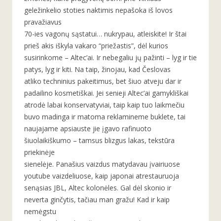
geležinkelio stoties naktimis nepašoka iš lovos
pravažiavus
70-ies vagonų sąstatui… nukrypau, atleiskite! Ir štai
prieš akis iškyla vakaro “priežastis”, dėl kurios
susirinkome – Altec’ai. Ir nebegaliu jų pažinti – lyg ir tie
patys, lyg ir kiti. Na taip, žinojau, kad Česlovas
atliko techninius pakeitimus, bet šiuo atveju dar ir
padailino kosmetiškai. Jei senieji Altec’ai gamykliškai
atrodė labai konservatyviai, taip kaip tuo laikmečiu
buvo madinga ir matoma reklamineme buklete, tai
naujajame apsiauste jie įgavo rafinuoto
šiuolaikiškumo – tamsus blizgus lakas, tekstūra
priekinėje
sienelėje. Panašius vaizdus matydavau įvairiuose
youtube vaizdeliuose, kaip japonai atrestauruoja
senąsias JBL, Altec kolonėles. Gal dėl skonio ir
neverta ginčytis, tačiau man gražu! Kad ir kaip
nemėgstu