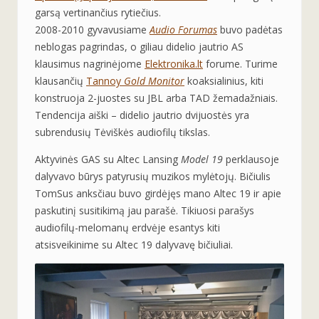
garsą vertinančius rytiečius.
2008-2010 gyvavusiame
Audio Forumas
buvo padėtas
neblogas pagrindas, o giliau didelio jautrio AS
klausimus nagrinėjome
Elektronika.lt
forume. Turime
klausančių
Tannoy
Gold Monitor
koaksialinius, kiti
konstruoja 2-juostes su JBL arba TAD žemadažniais.
Tendencija aiški – didelio jautrio dvijuostės yra
subrendusių Tėviškės audiofilų tikslas.
Aktyvinės GAS su Altec Lansing
Model 19
perklausoje
dalyvavo būrys patyrusių muzikos mylėtojų. Bičiulis
TomSus anksčiau buvo girdėjęs mano Altec 19 ir apie
paskutinį susitikimą jau parašė. Tikiuosi parašys
audiofilų-melomanų erdvėje esantys kiti
atsisveikinime su Altec 19 dalyvavę bičiuliai.