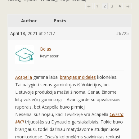
←
1
2
3
4
→
Author
Posts
April 18, 2021 at 21:17
#6725
Belas
Keymaster
Acapella
gamina labai
brangias ir dideles
kolonėles.
Tai palyginti senas gamintojas iš Vokietijos, bet
Lietuvoje produkcija mažai žinoma. Geriau žinome
kitą vokiečių gamintoją – Avantgarde su apvaliaisiais
ruporais, bet Acapella buvo pirmieji.
Neseniai sužinojau, kad Tėviškėje yra Acapella
Celesta
MKII
trijuostės su Dynaudio garsiakalbiais. Tokie buvo
brangiausi, todėl dažniau matydavome studijiniuose
monitoriuose.
Celesta
kolonėlėms savininkas renkasi