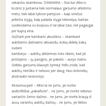
sekančiu skambesiu. DINAMIKA – štai kur Altec‘u
koziris! Ji juntama tiek normalaus garsumo atkūrimo
metu, tiek labai tyliose partijose – kaip smičius
priliečia stygą, kaip palaida styga tebevirpa, kartais
susiliesdama su korpusu ir tai labai žavi, net pagaugai
per kuprą eina.
Grįžtant prie kambario akustikos – skambant
aukštiems dažniams akivaizdu, kokią didelę įtaką
sudarė
kambarys – aukštų atkūrimas toks ribinis, kad jei
prislopinsi – jų pasigesi, jei pakelsi – ausys nukris.
Dideliu garsumu klausyti žymieji Yello įrodė, kad
aukštų netrūko ir nebuvo per daug. Nuo kolonėlių
atsitraukti nesinorėjo.
Reziumuojant – Altec‘ai ne Jums, jei norite
audiofiliškai „pakaifuoti“… ne Jums, jei norite vidurius
vartančio žemo dažnio… ne Jums, jei norite kraują iš
ausų varančių aukštų dažnių… ne Jums, jei tikitės