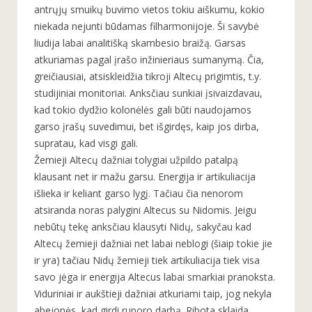
antrųjų smuikų buvimo vietos tokiu aiškumu, kokio
niekada nejunti būdamas filharmonijoje. Ši savybė
liudija labai analitišką skambesio braižą. Garsas
atkuriamas pagal įrašo inžinieriaus sumanymą. Čia,
greičiausiai, atsiskleidžia tikroji Altecų prigimtis, t.y.
studijiniai monitoriai. Anksčiau sunkiai įsivaizdavau,
kad tokio dydžio kolonėlės gali būti naudojamos
garso įrašų suvedimui, bet išgirdęs, kaip jos dirba,
supratau, kad visgi gali.
Žemieji Altecų dažniai tolygiai užpildo patalpą
klausant net ir mažu garsu. Energija ir artikuliacija
išlieka ir keliant garso lygį. Tačiau čia nenorom
atsiranda noras palygini Altecus su Nidomis. Jeigu
nebūtų tekę anksčiau klausyti Nidų, sakyčau kad
Altecų žemieji dažniai net labai neblogi (šiaip tokie jie
ir yra) tačiau Nidų žemieji tiek artikuliacija tiek visa
savo jėga ir energija Altecus labai smarkiai pranoksta.
Viduriniai ir aukštieji dažniai atkuriami taip, jog nekyla
abejonės, kad girdi ruporo darbą. Ribota sklaida