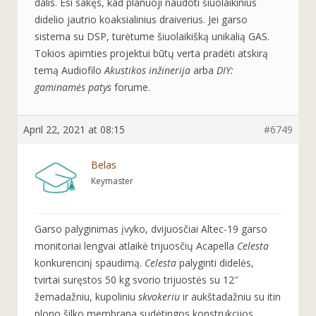
dalis. Esi sakęs, kad planuoji naudoti šiuolaikinius
didelio jautrio koaksialinius draiverius. Jei garso
sistema su DSP, turėtume šiuolaikišką unikalią GAS.
Tokios apimties projektui būtų verta pradėti atskirą
temą Audiofilo
Akustikos inžinerija
arba
DIY:
gaminamės patys
forume.
April 22, 2021 at 08:15
#6749
Belas
Keymaster
Garso palyginimas įvyko, dvijuosčiai Altec-19 garso
monitoriai lengvai atlaikė trijuosčių Acapella
Celesta
konkurencinį spaudimą.
Celesta
palyginti didelės,
tvirtai suręstos 50 kg svorio trijuostės su 12″
žemadažniu, kupoliniu
skvokeriu
ir aukštadažniu su itin
plono šilko membrana sudėtingos konstrukcijos