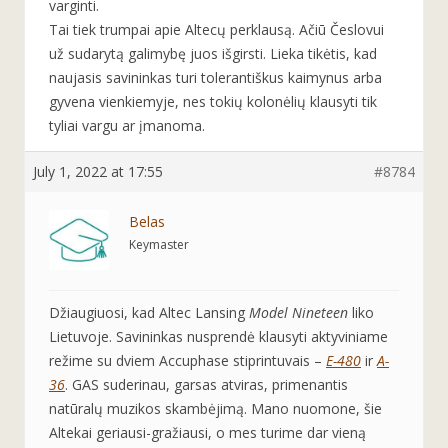
varginti.
Tai tiek trumpai apie Altecų perklausą. Ačiū Česlovui
už sudarytą galimybę juos išgirsti. Lieka tikėtis, kad
naujasis savininkas turi tolerantiškus kaimynus arba
gyvena vienkiemyje, nes tokių kolonėlių klausyti tik
tyliai vargu ar įmanoma.
July 1, 2022 at 17:55
#8784
Belas
Keymaster
Džiaugiuosi, kad Altec Lansing
Model Nineteen
liko
Lietuvoje. Savininkas nusprendė klausyti aktyviniame
režime su dviem Accuphase stiprintuvais –
E-480
ir
A-
36
. GAS suderinau, garsas atviras, primenantis
natūralų muzikos skambėjimą. Mano nuomone, šie
Altekai geriausi-gražiausi, o mes turime dar vieną