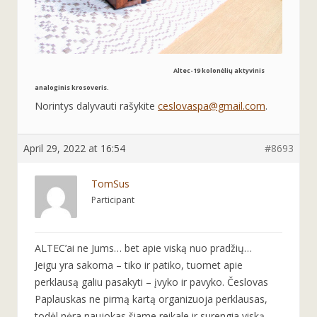
Altec-19 kolonėlių aktyvinis
analoginis krosoveris.
Norintys dalyvauti rašykite
ceslovaspa@gmail.com
.
April 29, 2022 at 16:54
#8693
TomSus
Participant
ALTEC’ai ne Jums… bet apie viską nuo pradžių…
Jeigu yra sakoma – tiko ir patiko, tuomet apie
perklausą galiu pasakyti – įvyko ir pavyko. Česlovas
Paplauskas ne pirmą kartą organizuoja perklausas,
todėl nėra naujokas šiame reikale ir surengia viską