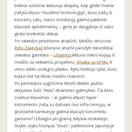
keliese vokiečiai dainuoja akapelą, kaip girdisi švariai
įrašyta bliuzo “muzikinė technologija”, buvo įrašų iš
koncertų salių. Garso rezoliuciją galima patikrinti
klausant aplodismentų – gerai jei daugybėje iš salės
girdisi konkretūs delnai.
Po valandos prisėdome atsipūsti. Medžio virtuozas
Rytis Zaveckas
kišenėse atvežė parodyti rekordiškai
unikalius gaminius –
Lituanica
lėktuvo mikro-kopiją iš
medžio su veikiančiu propeleriu,
smuiką su stryku
iš
vieno arklio uodegos plauko. Rytis šnekėjo tyliai, buvo
kuklus bet tai tikras medžio maestro!
Po pertraukos sugrįžome tikrinti didelio jautrio
aktyvinės GAS “Nida” dinamines galimybes. Čia kitas
svarbus klausimas – ar galima atkurti hyper-
instrumento įrašą su dažniais nuo infra-žemųjų, ar
įprastame kambaryje galima klausyti koncertiniu
garsumu? Užbaigus programą dalyviai neskubėjo
išvykti. Įvyko trumpas “bisas”, patikrinome Japonijoje