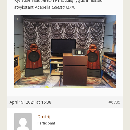
Ryt suderinsiu Altec-19 modulių lygius ir lauksiu
atvykstant Acapella
Celesta MKII.
April 19, 2021 at 15:38
#6735
Dmitrij
Participant