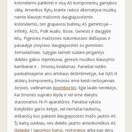
kolonėlėms patikrinti ir visą AS komponentų gamybos
ciklą. Amerikos Rytų krante radosi alternatyva muziką
namie klausyti mažomis daugiajuostėmis
kolonėlėmis, ten grupavosi buitinių AS gamintojai –
Infinity, ADS, Polk Audio, Bose, Genesis ir daugybė
kitų. Pigesnės-mažesnės nukonkuravo didžiąsias ir
pasaulyje įsivyravo daugiajuostės su
guminiais
žemadažniais. Sąlygas laimėti sudarė pingantys
didelės galios stiprintuvai, geresni muzikos klausymo
kambariai ir… žmonių kvailumas. Panašiai nutiko
paskutiniajame ano amžiaus dešimtmetyje, kai GAS iš
atskirų komponentų žmonės ėmė keisti nešiojamais
šarpais
, vadinamais
boombox’ais
. Ilgai laukti nereikėjo,
kai žmonės suprato klydę ir vėl ėmė dairytis
stacionarios Hi-Fi aparatūros. Panašiai vyksta
kokybiško garso kelyje, vėl nemažai tautiečių,
ieškančių kuo pakeisti daugiajuostes mažo jautrio AS.
Šį kartą sunkiau, nes didelio jautrio amerikoniškos AS
išplaukė į Japonijos barus, restoranus
arba pas gerą