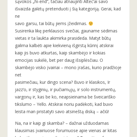
sąvokos „hi-end“, tačiau atnaujinti Altec‘ai savo
išvaizda galėtų pretenduoti į šią kategoriją. Gerai, kad
ne
savo garsu, tai būtų jiems įžeidimas.
Susirenka likę perklausos svečiai, gauname sėdimas
vietas ir ta laukta akimirka prasideda. Matyt būtų
galima kalbėti apie kiekvieną išgirstą kūrinį atskirai
kaip jis buvo atkurtas, kaip skambėjo ir kokias
emocijas sukėlė, bet per daug išsiplėsčiau. O
skambėjo visko įvairiai – mono įrašas, kurio pradžioje
net
pasimečiau, kur dingo scena? Buvo ir klasikos, Ir
jazz‘o, ir styginių, ir pučiamųjų, ir solo instrumentų,
vargonų ir, kas be ko, neapsieinama be šveicariško
tikslumo – Yello. Atskirai noriu padėkoti, kad buvo
leista man pristatyti savo atsineštą diską – ačiū!
Na, na ir kaip gi skamba? – dažnai užduodamas
klausimas įvairiuose forumuose apie vienas ar kitas