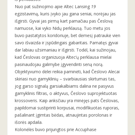
Nuo pat sužinojimo apie Altec Lansing
19
egzistavimą, kuris įvyko jau gana seniai, norėjau jas
išgirsti. Gyvai jas pirmą kart pamačiau pas Česlovą
namuose, kai vyko Nidų perklausą. Tuo metu jos
buvo pastatytos koridoriuje, bet dėmesį patraukė vien
savo išvaizda ir įspūdingais gabaritais. Pamatęs gyvai
dar labiau užsimaniau ir išgirsti. Todėl, kai sužinojau,
kad Česlovas organizuoja Altec‘ų perklausa mielai
pasinaudojau galimybe įgyvendinti seną norą.
Objektyvumo dėlei reikia paminėti, kad Česlovo Alecai
skiriasi nuo gamyklinių – svarbiausias skirtumas tas,
jog garso signalą garsiakalbiams dalina ne pasyvus
gamyklinis filtras, o aktyvus, Česlovo suprojektuotas
krossoveris. Kaip anksčiau yra minėjęs pats Česlovas,
papildomai sustiprinti korpusai, modifikuotas ruporas,
pašalinant įgimtas bėdas, atnaujintas porolonas ir
išorės apdaila.
Kolonėlės buvo prijungtos prie Accuphase