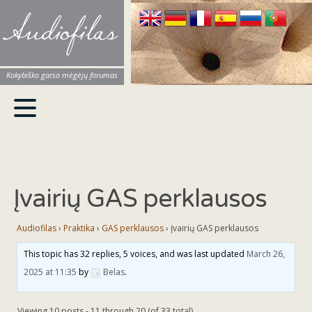
Audiofilas
Kokybiško garso mėgėjų forumas
Įvairių GAS perklausos
Audiofilas
›
Praktika
›
GAS perklausos
›
Įvairių GAS perklausos
This topic has 32 replies, 5 voices, and was last updated
March 26,
2025 at 11:35
by
Belas
.
Viewing 10 posts - 11 through 20 (of 33 total)