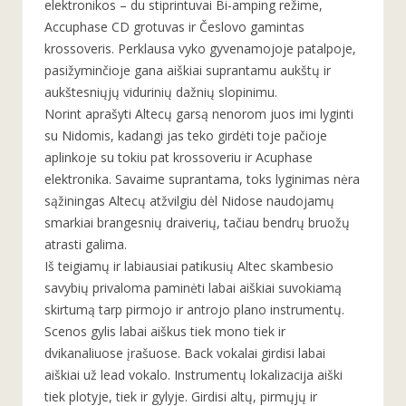
elektronikos – du stiprintuvai Bi-amping režime,
Accuphase CD grotuvas ir Česlovo gamintas
krossoveris. Perklausa vyko gyvenamojoje patalpoje,
pasižyminčioje gana aiškiai suprantamu aukštų ir
aukštesniųjų vidurinių dažnių slopinimu.
Norint aprašyti Altecų garsą nenorom juos imi lyginti
su Nidomis, kadangi jas teko girdėti toje pačioje
aplinkoje su tokiu pat krossoveriu ir Acuphase
elektronika. Savaime suprantama, toks lyginimas nėra
sąžiningas Altecų atžvilgiu dėl Nidose naudojamų
smarkiai brangesnių draiverių, tačiau bendrų bruožų
atrasti galima.
Iš teigiamų ir labiausiai patikusių Altec skambesio
savybių privaloma paminėti labai aiškiai suvokiamą
skirtumą tarp pirmojo ir antrojo plano instrumentų.
Scenos gylis labai aiškus tiek mono tiek ir
dvikanaliuose įrašuose. Back vokalai girdisi labai
aiškiai už lead vokalo. Instrumentų lokalizacija aiški
tiek plotyje, tiek ir gylyje. Girdisi altų, pirmųjų ir