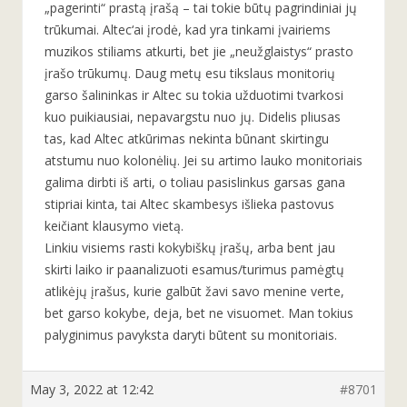
„pagerinti“ prastą įrašą – tai tokie būtų pagrindiniai jų
trūkumai. Altec‘ai įrodė, kad yra tinkami įvairiems
muzikos stiliams atkurti, bet jie „neužglaistys“ prasto
įrašo trūkumų. Daug metų esu tikslaus monitorių
garso šalininkas ir Altec su tokia užduotimi tvarkosi
kuo puikiausiai, nepavargstu nuo jų. Didelis pliusas
tas, kad Altec atkūrimas nekinta būnant skirtingu
atstumu nuo kolonėlių. Jei su artimo lauko monitoriais
galima dirbti iš arti, o toliau pasislinkus garsas gana
stipriai kinta, tai Altec skambesys išlieka pastovus
keičiant klausymo vietą.
Linkiu visiems rasti kokybiškų įrašų, arba bent jau
skirti laiko ir paanalizuoti esamus/turimus pamėgtų
atlikėjų įrašus, kurie galbūt žavi savo menine verte,
bet garso kokybe, deja, bet ne visuomet. Man tokius
palyginimus pavyksta daryti būtent su monitoriais.
May 3, 2022 at 12:42
#8701