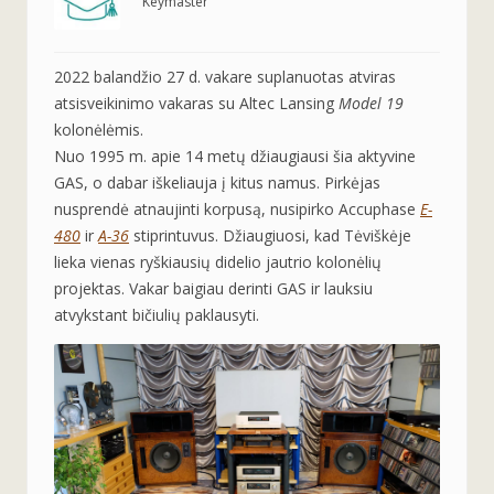
Keymaster
2022 balandžio 27 d. vakare suplanuotas atviras
atsisveikinimo vakaras su Altec Lansing
Model 19
kolonėlėmis.
Nuo 1995 m. apie 14 metų džiaugiausi šia aktyvine
GAS, o dabar iškeliauja į kitus namus. Pirkėjas
nusprendė atnaujinti korpusą, nusipirko Accuphase
E-
480
ir
A-36
stiprintuvus. Džiaugiuosi, kad Tėviškėje
lieka vienas ryškiausių didelio jautrio kolonėlių
projektas. Vakar baigiau derinti GAS ir lauksiu
atvykstant bičiulių paklausyti.