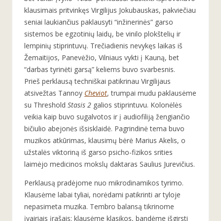
klausimais pritvinkęs Virgilijus Jokubauskas, pakviečiau
seniai laukiančius paklausyti “inžinerinės” garso
sistemos be egzotinių laidų, be vinilo plokštelių ir
lempinių stiprintuvų. Trečiadienis nevykęs laikas iš
Žemaitijos, Panevėžio, Vilniaus vykti į Kauną, bet
“darbas tyrinėti garsą” keliems buvo svarbesnis.
Prieš perklausą techniškai patikrinau Virgilijaus
atsivežtas Tannoy
Cheviot
, trumpai mudu paklausėme
su Threshold
Stasis 2
galios stiprintuvu. Kolonėlės
veikia kaip buvo sugalvotos ir į audiofiliją žengiančio
bičiulio abejonės išsisklaidė. Pagrindinė tema buvo
muzikos atkūrimas, klausimų bėrė Marius Akelis, o
užstalės viktoriną iš garso psicho-fizikos srities
laimėjo medicinos mokslų daktaras Saulius Jurevičius.
Perklausą pradėjome nuo mikrodinamikos tyrimo.
Klausėme labai tyliai, norėdami patikrinti ar tyloje
nepasimeta muzika. Tembro balansą tikrinome
įvairiais įrašais; klausėme klasikos, bandėme išgirsti