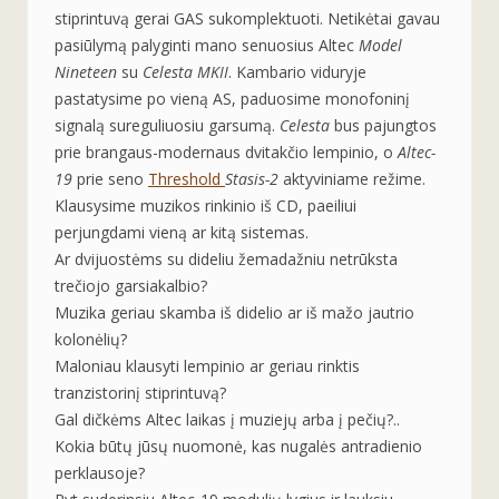
stiprintuvą gerai GAS sukomplektuoti. Netikėtai gavau
pasiūlymą palyginti mano senuosius Altec
Model
Nineteen
su
Celesta MKII
. Kambario viduryje
pastatysime po vieną AS, paduosime monofoninį
signalą sureguliuosiu garsumą.
Celesta
bus pajungtos
prie brangaus-modernaus dvitakčio lempinio, o
Altec-
19
prie seno
Threshold
Stasis-2
aktyviniame režime.
Klausysime muzikos rinkinio iš CD, paeiliui
perjungdami vieną ar kitą sistemas.
Ar dvijuostėms su dideliu žemadažniu netrūksta
trečiojo garsiakalbio?
Muzika geriau skamba iš didelio ar iš mažo jautrio
kolonėlių?
Maloniau klausyti lempinio ar geriau rinktis
tranzistorinį stiprintuvą?
Gal dičkėms Altec laikas į muziejų arba į pečių?..
Kokia būtų jūsų nuomonė, kas nugalės antradienio
perklausoje?