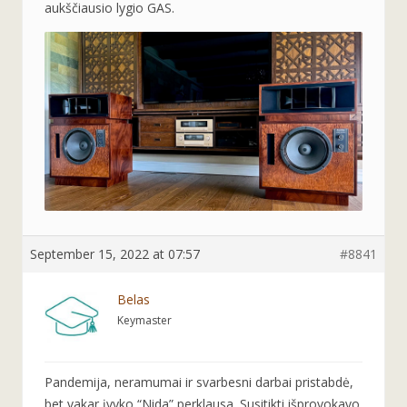
aukščiausio lygio GAS.
September 15, 2022 at 07:57
#8841
Belas
Keymaster
Pandemija, neramumai ir svarbesni darbai pristabdė,
bet vakar įvyko “Nida” perklausa. Susitikti išprovokavo