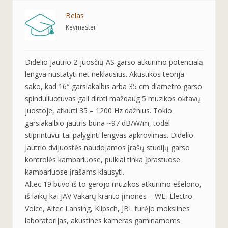
Belas
Keymaster
Didelio jautrio 2-juosčių AS garso atkūrimo potencialą
lengva nustatyti net neklausius. Akustikos teorija
sako, kad 16″ garsiakalbis arba 35 cm diametro garso
spinduliuotuvas gali dirbti maždaug 5 muzikos oktavų
juostoje, atkurti 35 – 1200 Hz dažnius. Tokio
garsiakalbio jautris būna ~97 dB/W/m, todėl
stiprintuvui tai palyginti lengvas apkrovimas. Didelio
jautrio dvijuostės naudojamos įrašų studijų garso
kontrolės kambariuose, puikiai tinka įprastuose
kambariuose įrašams klausyti.
Altec 19 buvo iš to gerojo muzikos atkūrimo ešelono,
iš laikų kai JAV Vakarų kranto įmonės – WE, Electro
Voice, Altec Lansing, Klipsch, JBL turėjo mokslines
laboratorijas, akustines kameras gaminamoms